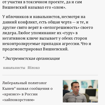
от участия в токсичном проекте, да и сам
р
Вишневский называл его «злом».
т
У яблочников и навальнистов, несмотря на
давний конфликт, есть общая черта — и те, и
а
другие свято верят в «непогрешимость» своего
лидера. Любое упоминание их «гуру» в
л
негативном ключе вызывает у обеих сторон
неконтролируемые припадки агрессии. Что и
продемонстрировал Вишневский.
* Экстремистская организация
навальнисты
Яблоко
Либеральный политолог
Кынев* назвал сообщения о
«кризисе» в России
«хайпожорстовм»