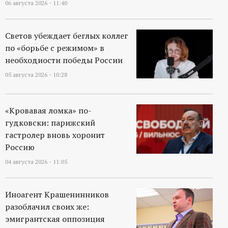
06 августа 2026 - 11:40
Светов убеждает беглых коллег
по «борьбе с режимом» в
необходиости победы России
05 августа 2026 - 10:28
«Кровавая ломка» по-
гудковски: парижский
гастролер вновь хоронит
Россию
04 августа 2026 - 11:05
Иноагент Крашенинников
разоблачил своих же:
эмигрантская оппозиция