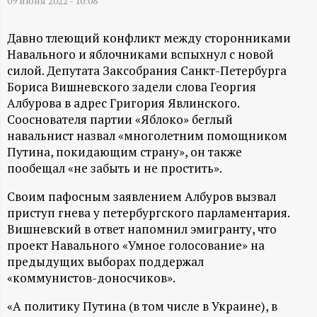
А
09 июня 2022 - 10:08
Н
Давно тлеющий конфликт между сторонниками
Навального и яблочниками вспыхнул с новой
-
силой. Депутата Заксобрания Санкт-Петербурга
Бориса Вишневского задели слова Георгия
и
Албурова в адрес Григория Явлинского.
Сооснователя партии «Яблоко» беглый
н
навальнист назвал «многолетним помощником
Путина, покидающим страну», он также
ф
пообещал «не забыть и не простить».
Своим пафосным заявлением Албуров вызвал
о
приступ гнева у петербургского парламентария.
Вишневский в ответ напомнил эмигранту, что
р
проект Навального «Умное голосование» на
предыдущих выборах поддержал
м
«коммунистов-доносчиков».
а
«А политику Путина (в том числе в Украине), в