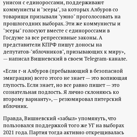
унисон с единороссами, поддерживают
ц
коммунисты и "эсеры", за которых Албуров со
товарищи призывали "умно" проголосовать на
и
прошлогодних выборах. Эти же коммунисты и
"эсеры" голосуют вместе с единороссами в
о
Госдуме за все репрессивные законы. А
представители КПРФ пишут доносы на
депутатов-"яблочников", призывающих к миру»,
н
— написал Вишневский в своем Telegram-канале.
н
«Если г-н Албуров (пребывающий в безопасной
эмиграции) всего этого не знает — это вопиющая
ы
глупость. Если знает, но все равно пишет — это
сознательная подлость. Я лично склоняюсь ко
й
второму варианту», — резюмировал питерский
яблочник.
п
Правда, Вишневский «забыл» упомянуть, что
о
пользовался поддержкой того же УГ на выборах
2021 года. Партия тогда активно открещивалась