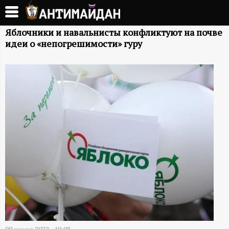
Перейти
к
А
основному
Яблочники и навальнисты конфликтуют на почве
идеи о «непогрешимости» гуру
содержанию
Н
Т
И
М
А
Й
Д