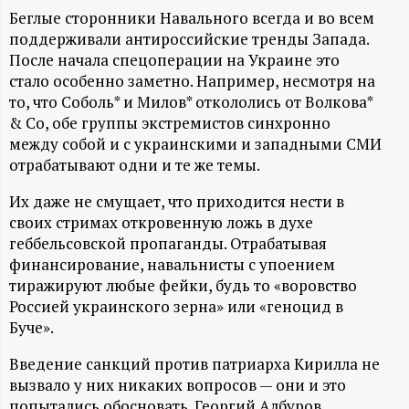
А
Беглые сторонники Навального всегда и во всем
Н
поддерживали антироссийские тренды Запада.
После начала спецоперации на Украине это
-
стало особенно заметно. Например, несмотря на
то, что Соболь* и Милов* откололись от Волкова*
& Co, обе группы экстремистов синхронно
и
между собой и с украинскими и западными СМИ
отрабатывают одни и те же темы.
н
Их даже не смущает, что приходится нести в
ф
своих стримах откровенную ложь в духе
геббельсовской пропаганды. Отрабатывая
о
финансирование, навальнисты с упоением
тиражируют любые фейки, будь то «воровство
р
Россией украинского зерна» или «геноцид в
Буче».
м
Введение санкций против патриарха Кирилла не
вызвало у них никаких вопросов — они и это
а
попытались обосновать. Георгий Албуров