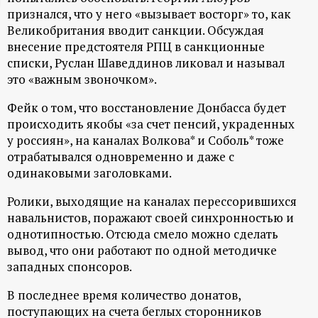
признался, что у него «вызывает восторг» то, как
ц
Великобритания вводит санкции. Обсуждая
внесение предстоятеля РПЦ в санкционные
и
списки, Руслан Шаведдинов ликовал и называл
это «важным звоночком».
о
Фейк о том, что восстановление Донбасса будет
н
происходить якобы «за счет пенсий, украденных
у россиян», на каналах Волкова* и Соболь* тоже
н
отрабатывался одновременно и даже с
одинаковыми заголовками.
ы
Ролики, выходящие на каналах перессорившихся
навальнистов, поражают своей синхронностью и
й
однотипностью. Отсюда смело можно сделать
вывод, что они работают по одной методичке
п
западных спонсоров.
о
В последнее время количество донатов,
поступающих на счета беглых сторонников