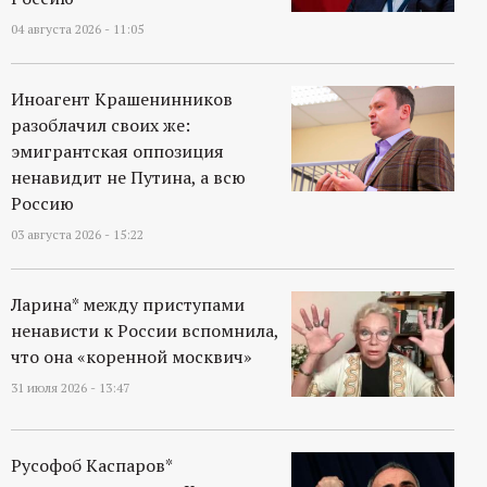
04 августа 2026 - 11:05
Иноагент Крашенинников
разоблачил своих же:
эмигрантская оппозиция
ненавидит не Путина, а всю
Россию
03 августа 2026 - 15:22
Ларина* между приступами
ненависти к России вспомнила,
что она «коренной москвич»
31 июля 2026 - 13:47
Русофоб Каспаров*