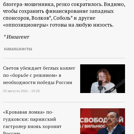
р
блогера-мошенника, резко сократилось. Видимо,
чтобы сохранить финансирование западных
т
спонсоров, Волков*, Соболь* и другие
«оппозиционеры» готовы на любую низость.
а
* Иноагент
л
навальнисты
Светов убеждает беглых коллег
по «борьбе с режимом» в
необходиости победы России
05 августа 2026 - 10:28
«Кровавая ломка» по-
гудковски: парижский
гастролер вновь хоронит
Россию