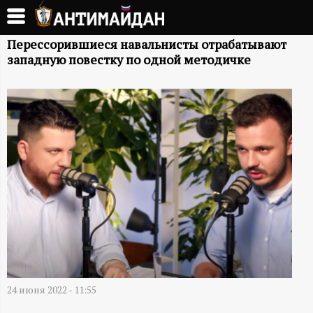
Перейти
к
А
основному
Перессорившиеся навальнисты отрабатывают
западную повестку по одной методичке
содержанию
Н
Т
И
М
А
Й
Д
24 июня 2022 - 11:55