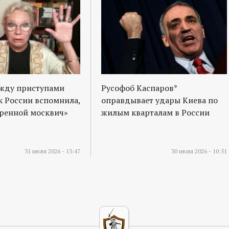
ежду приступами
Русофоб Каспаров*
к России вспомнила,
оправдывает удары Киева по
оренной москвич»
жилым кварталам в России
31 июля 2026 - 13:47
30 июля 2026 - 10:51