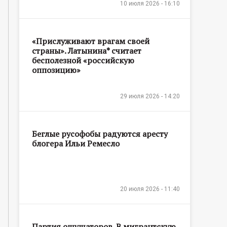
10 июля 2026 - 16:10
«Прислуживают врагам своей
страны». Латынина* считает
бесполезной «российскую
оппозицию»
29 июля 2026 - 14:20
Беглые русофобы радуются аресту
блогера Ильи Ремесло
20 июля 2026 - 11:40
Партия ощущаторов. В мигрантскую