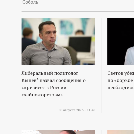
Соболь
Либеральный политолог
Светов убе
Кынев* назвал сообщения о
по «борьбе
«кризисе» в России
необходиос
«хайпожорстовм»
06 августа 2026 - 11:40