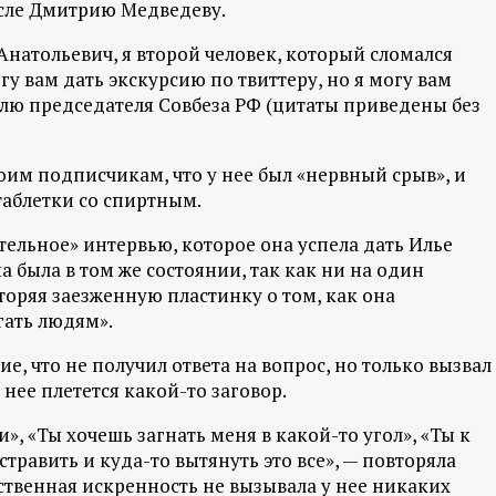
исле Дмитрию Медведеву.
Анатольевич, я второй человек, который сломался
огу вам дать экскурсию по твиттеру, но я могу вам
телю председателя Совбеза РФ (цитаты приведены без
оим подписчикам, что у нее был «нервный срыв», и
таблетки со спиртным.
тельное» интервью, которое она успела дать Илье
а была в том же состоянии, так как ни на один
торяя заезженную пластинку о том, как она
гать людям».
, что не получил ответа на вопрос, но только вызвал
нее плетется какой-то заговор.
», «Ты хочешь загнать меня в какой-то угол», «Ты к
травить и куда-то вытянуть это все», — повторяла
ственная искренность не вызывала у нее никаких