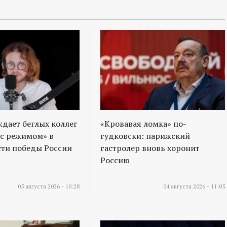
ждает беглых коллег
«Кровавая ломка» по-
 с режимом» в
гудковски: парижский
ти победы России
гастролер вновь хоронит
Россию
05 августа 2026 - 10:28
04 августа 2026 - 11:05