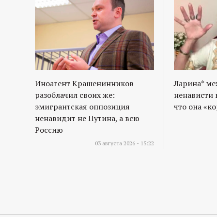
Иноагент Крашенинников
Ларина* м
разоблачил своих же:
ненависти 
эмигрантская оппозиция
что она «к
ненавидит не Путина, а всю
Россию
03 августа 2026 - 15:22