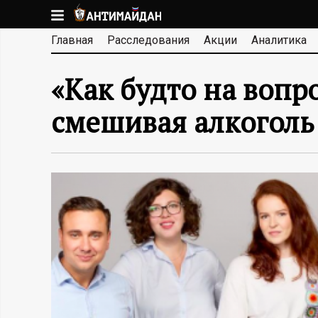
Перейти
к
А
Главная
Расследования
Акции
Аналитика
основному
содержанию
Н
«Как будто на вопр
Т
смешивая алкоголь
И
М
А
Й
Д
А