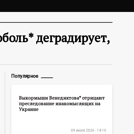
оболь* деградирует,
Популярное
Выкормыши Венедиктова* отрицают
преследование инакомыслящих на
Украине
09 июля 2026 - 14:10