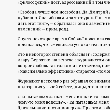
«философский» пост, адресованный в том ч
ц
«Свобода лучше чем несвобода. Да, Дмитрий 
и
публично. Спасибо вам и за этот урок. Я не м
дать этот твит», — обратилась она к замести
изменений — прим. ред.).
о
Спустя некоторое время Соболь* пояснила св
н
призналась, что смешивала успокоительные 
н
Это в некоторой степени объясняет «содержа
Азару. Вероятно, на встрече с журналистом он
ы
вопрос Любовь так толком и не ответила, пов
«максимально эффективно» старается «помо
й
Журналист несколько раз обращал ее внимание
подозрения у своей собеседницы, что против 
п
«Ты пытаешься загнать меня в какие-то рамки
о
чему-то меня ведешь?», «Ты пытаешься меня с
бдительная «оппозиционерка». При этом соб