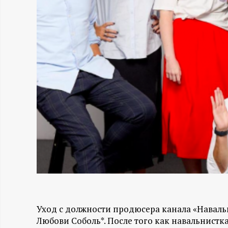
Н
-
и
н
ф
о
р
м
Уход с должности продюсера канала «Наваль
а
Любови Соболь*. После того как навальнистк