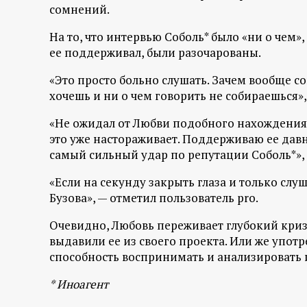
р
сомнений.
На то, что интервью Соболь* было «ни о чем»
т
ее поддерживал, были разочарованы.
а
«Это просто больно слушать. Зачем вообще со
хочешь и ни о чем говорить не собираешься», 
л
«Не ожидал от Любви подобного нахождения в
это уже настораживает. Поддерживаю ее давно
самый сильный удар по репутации Соболь*»,
«Если на секунду закрыть глаза и только слуш
Бузова», — отметил пользователь pro.
Очевидно, Любовь переживает глубокий кризи
выдавили ее из своего проекта. Или же упот
способность воспринимать и анализироват
* Иноагент