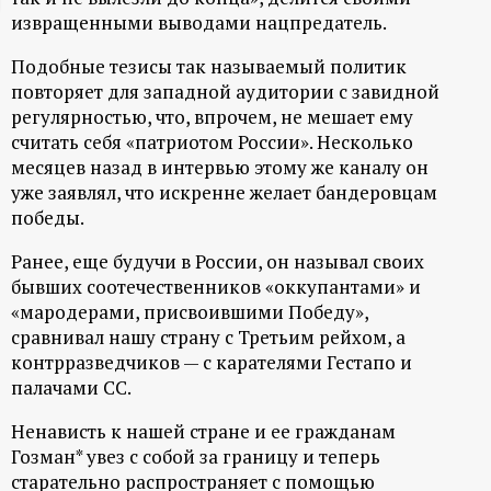
извращенными выводами нацпредатель.
ц
Подобные тезисы так называемый политик
и
повторяет для западной аудитории с завидной
регулярностью, что, впрочем, не мешает ему
о
считать себя «патриотом России». Несколько
месяцев назад в интервью этому же каналу он
н
уже заявлял, что искренне желает бандеровцам
победы.
н
Ранее, еще будучи в России, он называл своих
бывших соотечественников «оккупантами» и
ы
«мародерами, присвоившими Победу»,
сравнивал нашу страну с Третьим рейхом, а
й
контрразведчиков — с карателями Гестапо и
палачами СС.
п
Ненависть к нашей стране и ее гражданам
о
Гозман* увез с собой за границу и теперь
старательно распространяет с помощью