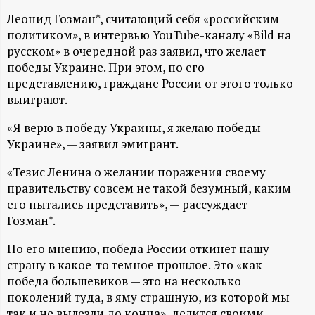
А
Леонид Гозман*, считающий себя «российским
Н
политиком», в интервью YouTube-каналу «Bild на
русском» в очередной раз заявил, что желает
-
победы Украине. При этом, по его
представлению, граждане России от этого только
и
выиграют.
«Я верю в победу Украины, я желаю победы
н
Украине», — заявил эмигрант.
ф
«Тезис Ленина о желании поражения своему
правительству совсем не такой безумный, каким
о
его пытались представить», — рассуждает
Гозман*.
р
По его мнению, победа России откинет нашу
страну в какое-то темное прошлое. Это «как
м
победа большевиков — это на несколько
поколений туда, в яму страшную, из которой мы
а
так и не вылезли до конца», делится своими