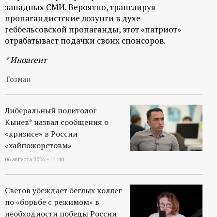
р
западных СМИ. Вероятно, транслируя
пропагандистские лозунги в духе
т
геббельсовской пропаганды, этот «патриот»
отрабатывает подачки своих спонсоров.
а
* Иноагент
л
Гозман
Либеральный политолог
Кынев* назвал сообщения о
«кризисе» в России
«хайпожорстовм»
06 августа 2026 - 11:40
Светов убеждает беглых коллег
по «борьбе с режимом» в
необходиости победы России