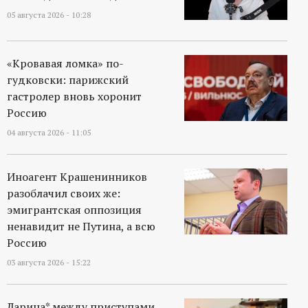
05 августа 2026 - 10:28
«Кровавая ломка» по-
гудковски: парижский
гастролер вновь хоронит
Россию
04 августа 2026 - 11:05
Иноагент Крашенинников
разоблачил своих же:
эмигрантская оппозиция
ненавидит не Путина, а всю
Россию
03 августа 2026 - 15:22
Ларина* между приступами