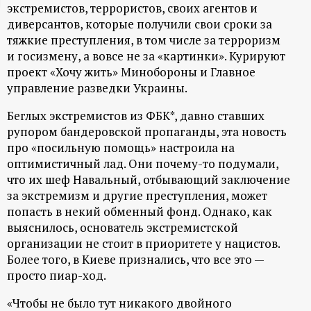
экстремистов, террористов, своих агентов и
ц
диверсантов, которые получили свои сроки за
тяжкие преступления, в том числе за терроризм
и
и госизмену, а вовсе не за «картинки». Курируют
проект «Хочу жить» Минобороны и Главное
о
управление разведки Украины.
Беглых экстремистов из ФБК*, давно ставших
н
рупором бандеровской пропаганды, эта новость
про «посильную помощь» настроила на
н
оптимистичный лад. Они почему-то подумали,
что их шеф Навальный, отбывающий заключение
ы
за экстремизм и другие преступления, может
попасть в некий обменный фонд. Однако, как
й
выяснилось, основатель экстремистской
организации не стоит в приоритете у нацистов.
п
Более того, в Киеве признались, что все это —
просто пиар-ход.
о
«Чтобы не было тут никакого двойного