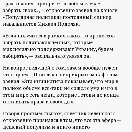
р
трактования: приоритет в любом случае —
забрать своих», — откровенно заявил на канале
т
«Популярная политика» постоянный спикер
навальнистов Михаил Подоляк.
а
«Если получится в рамках каких-то процессов
забрать политзаключенных, которые
л
максимально поддерживают Украину, будем
забирать», — расплывчато указал он.
На вопрос ведущей о том, зачем вообще нужен
этот проект, Подоляк с неприкрытым пафосом
заявил: «Эта инициатива показывает, что мир в
полном объеме все-таки не сошел с ума и что в
этом мире есть люди, которые готовы до конца
отстаивать права и свободы».
Говоря простым языком, советник Зеленского
откровенно признался в том, что вся эта афера —
дешевый популизм и никто никого