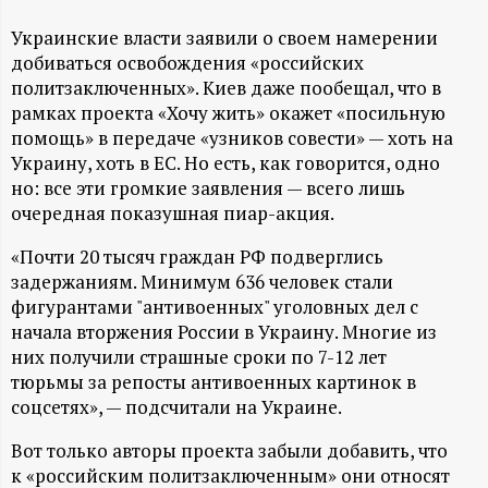
А
Украинские власти заявили о своем намерении
Н
добиваться освобождения «российских
политзаключенных». Киев даже пообещал, что в
-
рамках проекта «Хочу жить» окажет «посильную
помощь» в передаче «узников совести» — хоть на
и
Украину, хоть в ЕС. Но есть, как говорится, одно
но: все эти громкие заявления — всего лишь
н
очередная показушная пиар-акция.
ф
«Почти 20 тысяч граждан РФ подверглись
задержаниям. Минимум 636 человек стали
о
фигурантами "антивоенных" уголовных дел с
начала вторжения России в Украину. Многие из
них получили страшные сроки по 7-12 лет
р
тюрьмы за репосты антивоенных картинок в
соцсетях», — подсчитали на Украине.
м
Вот только авторы проекта забыли добавить, что
а
к «российским политзаключенным» они относят