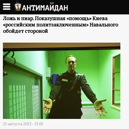
Перейти
к
А
основному
Ложь и пиар. Показушная «помощь» Киева
«российским политзаключенным» Навального
содержанию
Н
обойдет стороной
Т
И
М
А
Й
Д
25 августа 2023 - 13:05