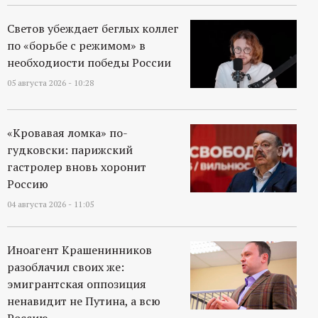
Светов убеждает беглых коллег
по «борьбе с режимом» в
необходиости победы России
05 августа 2026 - 10:28
«Кровавая ломка» по-
гудковски: парижский
гастролер вновь хоронит
Россию
04 августа 2026 - 11:05
Иноагент Крашенинников
разоблачил своих же:
эмигрантская оппозиция
ненавидит не Путина, а всю
Россию