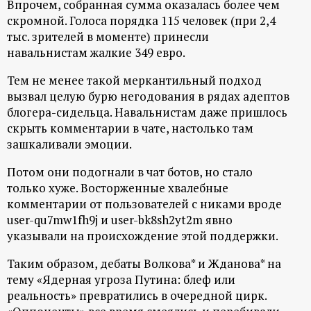
Впрочем, собранная сумма оказалась более чем
р
скромной. Голоса порядка 115 человек (при 2,4
тыс. зрителей в моменте) принесли
т
навальнистам жалкие 349 евро.
а
Тем не менее такой меркантильный подход
вызвал целую бурю негодования в рядах адептов
л
блогера-сидельца. Навальнистам даже пришлось
скрыть комментарии в чате, настолько там
зашкаливали эмоции.
Потом они подогнали в чат ботов, но стало
только хуже. Восторженные хвалебные
комментарии от пользователей с никами вроде
user-qu7mw1fh9j и user-bk8sh2yt2m явно
указывали на происхождение этой поддержки.
Таким образом, дебаты Волкова* и Жданова* на
тему «Ядерная угроза Путина: блеф или
реальность» превратились в очередной цирк.