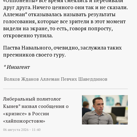
«Оппоненты» все время смеялись и перебивали
друг друга. Ничего ценного они так и не сказали.
Аллеман* отказывалась называть результаты
голосования, которые все зрители в этот момент
видели на экране, то есть, говоря попросту,
откровенно тупила.
Паства Навального, очевидно, заслужила таких
преемников своего гуру.
* Иноагент
Волков Жданов Аллеман Певчих Шаведдинов
Либеральный политолог
Кынев* назвал сообщения о
«кризисе» в России
«хайпожорстовм»
06 августа 2026 - 11:40