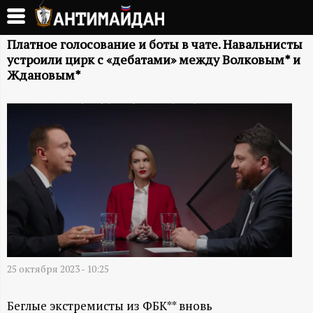
Перейти
к
А
основному
Платное голосование и боты в чате. Навальнисты
устроили цирк с «дебатами» между Волковым* и
содержанию
Н
Ждановым*
Т
И
М
А
Й
25 октября 2023 - 10:25
Д
Беглые экстремисты из ФБК** вновь