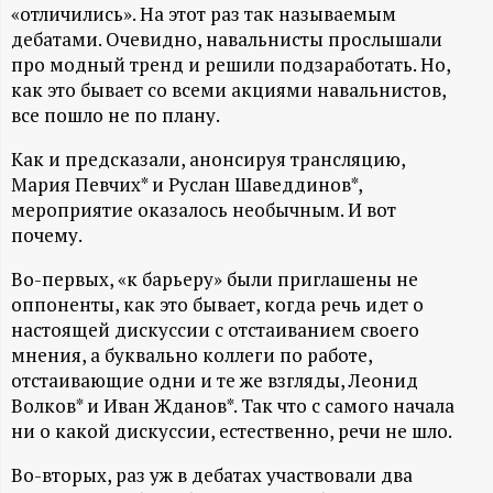
А
«отличились». На этот раз так называемым
дебатами. Очевидно, навальнисты прослышали
Н
про модный тренд и решили подзаработать. Но,
как это бывает со всеми акциями навальнистов,
-
все пошло не по плану.
и
Как и предсказали, анонсируя трансляцию,
Мария Певчих* и Руслан Шаведдинов*,
н
мероприятие оказалось необычным. И вот
почему.
ф
Во-первых, «к барьеру» были приглашены не
оппоненты, как это бывает, когда речь идет о
о
настоящей дискуссии с отстаиванием своего
мнения, а буквально коллеги по работе,
р
отстаивающие одни и те же взгляды, Леонид
Волков* и Иван Жданов*. Так что с самого начала
м
ни о какой дискуссии, естественно, речи не шло.
а
Во-вторых, раз уж в дебатах участвовали два