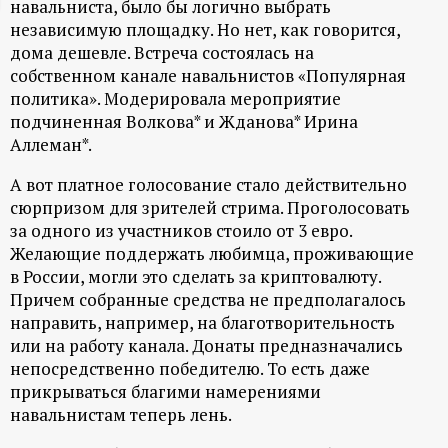
навальниста, было бы логично выбрать
ц
независимую площадку. Но нет, как говорится,
дома дешевле. Встреча состоялась на
и
собственном канале навальнистов «Популярная
политика». Модерировала мероприятие
о
подчиненная Волкова* и Жданова* Ирина
Аллеман*.
н
А вот платное голосование стало действительно
сюрпризом для зрителей стрима. Проголосовать
н
за одного из участников стоило от 3 евро.
Желающие поддержать любимца, проживающие
ы
в России, могли это сделать за криптовалюту.
Причем собранные средства не предполагалось
й
направить, например, на благотворительность
или на работу канала. Донаты предназначались
п
непосредственно победителю. То есть даже
прикрываться благими намерениями
о
навальнистам теперь лень.