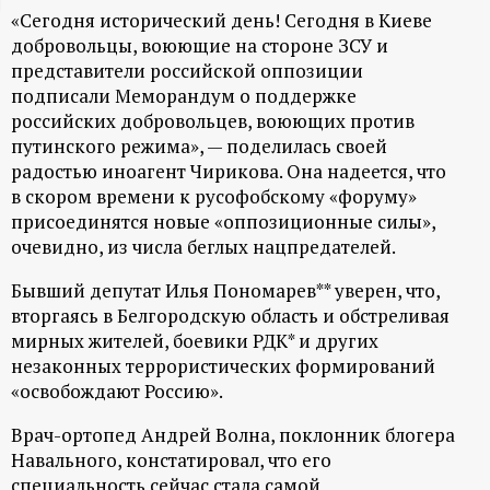
«Сегодня исторический день! Сегодня в Киеве
ц
добровольцы, воюющие на стороне ЗСУ и
представители российской оппозиции
и
подписали Меморандум о поддержке
российских добровольцев, воюющих против
о
путинского режима», — поделилась своей
радостью иноагент Чирикова. Она надеется, что
н
в скором времени к русофобскому «форуму»
присоединятся новые «оппозиционные силы»,
н
очевидно, из числа беглых нацпредателей.
ы
Бывший депутат Илья Пономарев** уверен, что,
вторгаясь в Белгородскую область и обстреливая
мирных жителей, боевики РДК* и других
й
незаконных террористических формирований
«освобождают Россию».
п
Врач-ортопед Андрей Волна, поклонник блогера
о
Навального, констатировал, что его
специальность сейчас стала самой