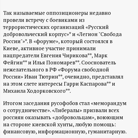
А
Н
Так называемые оппозиционеры недавно
провели встречу с боевиками из
террористических организаций «Русский
-
добровольческий корпус»* и «Легион "Свобода
России"»*. В «форуме», который состоялся в
и
Киеве, активное участие принимали
нацпредатели Евгения Чирикова**, Марк
н
Фейгин** и Илья Пономарев**. Сооснователь
нежелательного в РФ «Форума свободной
ф
России» Иван Тютрин**, очевидно, представлял
на этом слете интересы Гарри Каспарова** и
о
Михаила Ходорковского**.
р
Итогом заседания русофобов стал «меморандум
о сотрудничестве». «Либералы» призвали всех
м
россиян оказывать «добровольцам», воюющим
на стороне киевской хунты, любую помощь:
а
финансовую, информационную, гуманитарную.