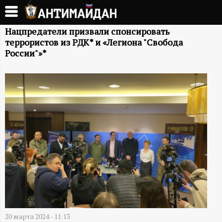
Перейти
к
А
основному
Нацпредатели призвали спонсировать
террористов из РДК* и «Легиона "Свобода
содержанию
Н
России"»*
Т
И
М
А
Й
Д
20 марта 2024 - 11:13