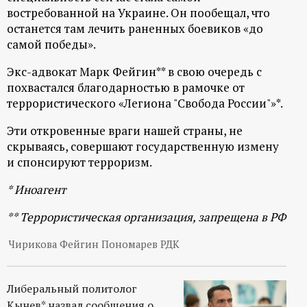
р
востребованной на Украине. Он пообещал, что
останется там лечить раненных боевиков «до
т
самой победы».
а
Экс-адвокат Марк Фейгин** в свою очередь с
похвастался благодарностью в рамочке от
террористического «Легиона "Свобода России"»*.
л
Эти откровенные враги нашей страны, не
скрываясь, совершают государственную измену
и спонсируют терроризм.
* Иноагент
** Террористическая организация, запрещена в РФ
Чирикова Фейгин Пономарев РДК
Либеральный политолог
Кынев* назвал сообщения о