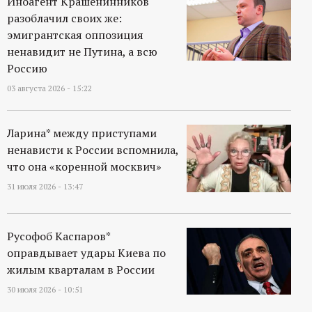
Иноагент Крашенинников
разоблачил своих же:
эмигрантская оппозиция
ненавидит не Путина, а всю
Россию
03 августа 2026 - 15:22
Ларина* между приступами
ненависти к России вспомнила,
что она «коренной москвич»
31 июля 2026 - 13:47
Русофоб Каспаров*
оправдывает удары Киева по
жилым кварталам в России
30 июля 2026 - 10:51