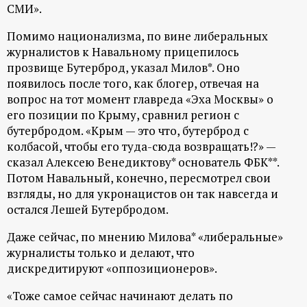
р
СМИ».
Помимо национализма, по вине либеральных
т
журналистов к Навальному прицепилось
прозвище Бутерброд, указал Милов*. Оно
а
появилось после того, как блогер, отвечая на
вопрос на тот момент главреда «Эха Москвы» о
л
его позиции по Крыму, сравнил регион с
бутербродом. «Крым — это что, бутерброд с
колбасой, чтобы его туда-сюда возвращать!?» —
сказал Алексею Венедиктову* основатель ФБК**.
Потом Навальный, конечно, пересмотрел свои
взгляды, но для укронацистов он так навсегда и
остался Лешей Бутербродом.
Даже сейчас, по мнению Милова* «либеральные»
журналисты только и делают, что
дискредитируют «оппозиционеров».
«Тоже самое сейчас начинают делать по