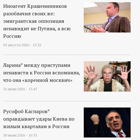
Иноагент Крашенинников
разоблачил своих же:
эмигрантская оппозиция
ненавидит не Путина, а всю
Россию
03 августа 2026 - 15:22
Ларина* между приступами
ненависти к России вспомнила,
что она «коренной москвич»
31 июля 2026 - 13:47
Русофоб Каспаров*
оправдывает удары Киева по
жилым кварталам в России
30 июля 2026 - 10:51