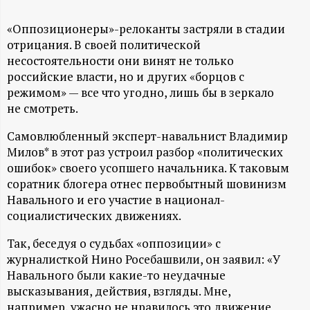
А
Н
«Оппозиционеры»-релоканты застряли в стадии
отрицания. В своей политической
несостоятельности они винят не только
-
российские власти, но и других «борцов с
режимом» — все что угодно, лишь бы в зеркало
и
не смотреть.
н
Самовлюбленный эксперт-навальнист Владимир
Милов* в этот раз устроил разбор «политических
ф
ошибок» своего усопшего начальника. К таковым
соратник блогера отнес первобытный шовинизм
о
Навального и его участие в национал-
социалистических движениях.
р
Так, беседуя о судьбах «оппозиции» с
журналисткой Нино Росебашвили, он заявил: «У
м
Навального были какие-то неудачные
высказывания, действия, взгляды. Мне,
а
например, ужасно не нравилось это движение