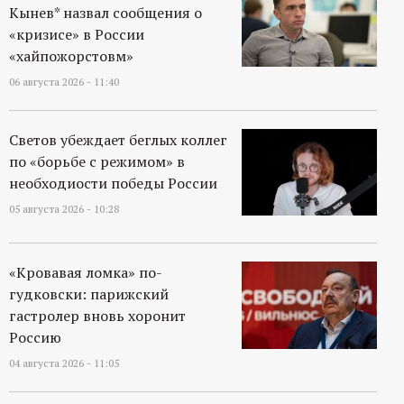
Кынев* назвал сообщения о
«кризисе» в России
«хайпожорстовм»
06 августа 2026 - 11:40
Светов убеждает беглых коллег
по «борьбе с режимом» в
необходиости победы России
05 августа 2026 - 10:28
«Кровавая ломка» по-
гудковски: парижский
гастролер вновь хоронит
Россию
04 августа 2026 - 11:05