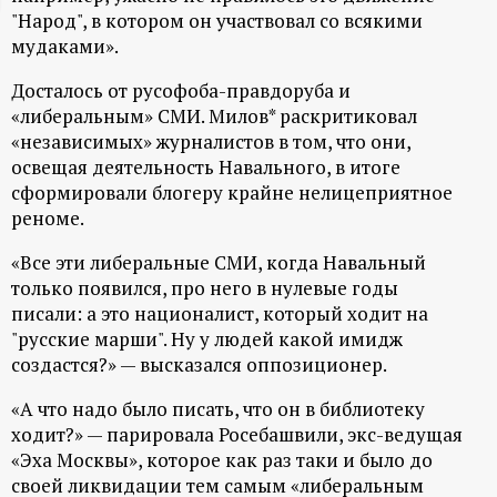
"Народ", в котором он участвовал со всякими
ц
мудаками».
и
Досталось от русофоба-правдоруба и
«либеральным» СМИ. Милов* раскритиковал
о
«независимых» журналистов в том, что они,
освещая деятельность Навального, в итоге
н
сформировали блогеру крайне нелицеприятное
реноме.
н
«Все эти либеральные СМИ, когда Навальный
только появился, про него в нулевые годы
ы
писали: а это националист, который ходит на
"русские марши". Ну у людей какой имидж
й
создастся?» — высказался оппозиционер.
п
«А что надо было писать, что он в библиотеку
ходит?» — парировала Росебашвили, экс-ведущая
о
«Эха Москвы», которое как раз таки и было до
своей ликвидации тем самым «либеральным