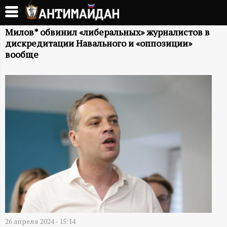
Перейти
к
А
основному
Милов* обвинил «либеральных» журналистов в
дискредитации Навального и «оппозиции»
содержанию
Н
вообще
Т
И
М
А
Й
Д
26 апреля 2024 - 15:14