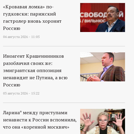
«Кровавая ломка» по-
гудковски: парижский
гастролер вновь хоронит
Россию
04 августа 2026 - 11:05
Иноагент Крашенинников
разоблачил своих же:
эмигрантская оппозиция
ненавидит не Путина, а всю
Россию
03 августа 2026 - 15:22
Ларина* между приступами
ненависти к России вспомнила,
что она «коренной москвич»