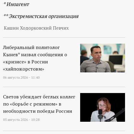
р
* Иноагент
** Экстремистская организация
т
Кашин Ходорковский Певчих
а
л
Либеральный политолог
Кынев* назвал сообщения о
«кризисе» в России
«хайпожорстовм»
06 августа 2026 - 11:40
Светов убеждает беглых коллег
по «борьбе с режимом» в
необходиости победы России
05 августа 2026 - 10:28