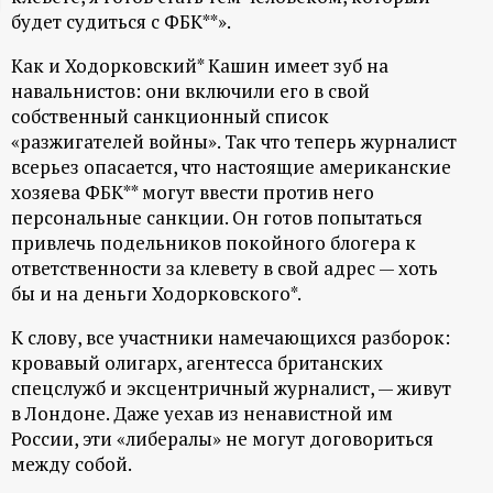
будет судиться с ФБК**».
ц
Как и Ходорковский* Кашин имеет зуб на
и
навальнистов: они включили его в свой
собственный санкционный список
о
«разжигателей войны». Так что теперь журналист
всерьез опасается, что настоящие американские
н
хозяева ФБК** могут ввести против него
персональные санкции. Он готов попытаться
н
привлечь подельников покойного блогера к
ответственности за клевету в свой адрес — хоть
ы
бы и на деньги Ходорковского*.
К слову, все участники намечающихся разборок:
й
кровавый олигарх, агентесса британских
спецслужб и эксцентричный журналист, — живут
п
в Лондоне. Даже уехав из ненавистной им
России, эти «либералы» не могут договориться
о
между собой.