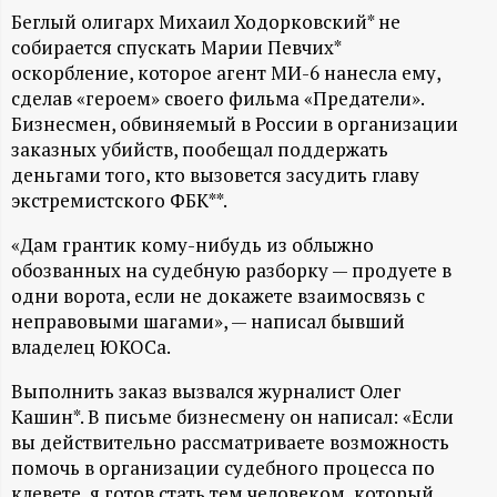
А
Беглый олигарх Михаил Ходорковский* не
Н
собирается спускать Марии Певчих*
оскорбление, которое агент МИ-6 нанесла ему,
-
сделав «героем» своего фильма «Предатели».
Бизнесмен, обвиняемый в России в организации
заказных убийств, пообещал поддержать
и
деньгами того, кто вызовется засудить главу
экстремистского ФБК**.
н
«Дам грантик кому-нибудь из облыжно
ф
обозванных на судебную разборку — продуете в
одни ворота, если не докажете взаимосвязь с
о
неправовыми шагами», — написал бывший
владелец ЮКОСа.
р
Выполнить заказ вызвался журналист Олег
Кашин*. В письме бизнесмену он написал: «Если
м
вы действительно рассматриваете возможность
помочь в организации судебного процесса по
а
клевете, я готов стать тем человеком, который