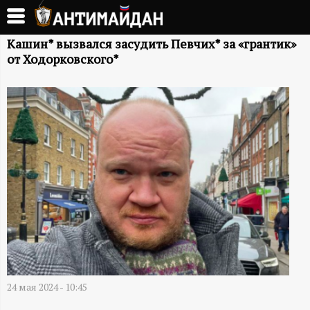
Перейти
к
А
основному
Кашин* вызвался засудить Певчих* за «грантик»
от Ходорковского*
содержанию
Н
Т
И
М
А
Й
Д
24 мая 2024 - 10:45