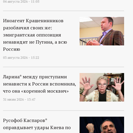
04 августа 2026 - 11:05
Иноагент Крашенинников
разоблачил своих же:
эмигрантская оппозиция
ненавидит не Путина, а всю
Россию
03 августа 2026 - 15:22
Ларина* между приступами
ненависти к России вспомнила,
что она «коренной москвич»
31 июля 2026 - 13:47
Русофоб Каспаров*
оправдывает удары Киева по