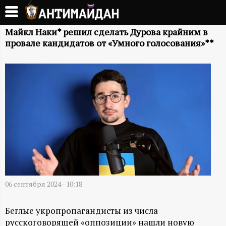
Перейти
к
А
основному
Майкл Наки* решил сделать Дурова крайним в
провале кандидатов от «Умного голосования»**
содержанию
Н
Т
И
М
А
Й
06 сентября 2024 - 10:18
Д
Беглые укропропагандисты из числа
русскоговорящей «оппозиции» нашли новую