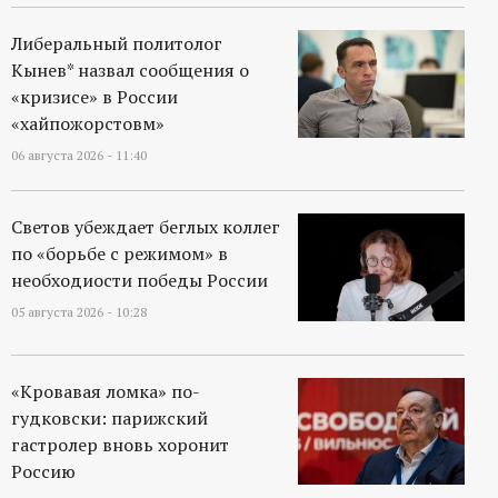
р
Либеральный политолог
т
Кынев* назвал сообщения о
«кризисе» в России
а
«хайпожорстовм»
06 августа 2026 - 11:40
л
Светов убеждает беглых коллег
по «борьбе с режимом» в
необходиости победы России
05 августа 2026 - 10:28
«Кровавая ломка» по-
гудковски: парижский
гастролер вновь хоронит
Россию