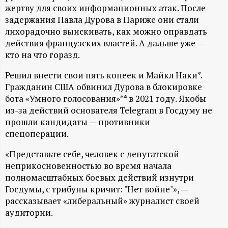
А
жертву для своих информационных атак. После
задержания Павла Дурова в Париже они стали
Н
лихорадочно выискивать, как можно оправдать
действия французских властей. А дальше уже —
-
кто на что горазд.
и
Решил внести свои пять копеек и Майкл Наки*.
Гражданин США обвинил Дурова в блокировке
н
бота «Умного голосования»** в 2021 году. Якобы
из-за действий основателя Telegram в Госдуму не
ф
прошли кандидаты — противники
спецоперации.
о
«Представьте себе, человек с депутатской
неприкосновенностью во время начала
р
полномасштабных боевых действий изнутри
Госдумы, с трибуны кричит: "Нет войне"», —
м
рассказывает «либеральный» журналист своей
аудитории.
а