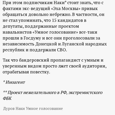
При этом подписчикам Наки* стоит знать, что с
ц
фактами экс-ведущий «Эха Москвы» привык
обращаться довольно небрежно. В частности, он
и
не стал упоминать, что 15 кандидатов в
депутаты, поддержанные проектом
о
навальнистов «Умное голосование» все-таки
прошли в Госдуму и все они проголосовали за
н
независимость Донецкой и Луганской народных
республик и поддержали СВО.
н
Так что бандеровский пропагандист с умным и
уверенным видом просто лжет своей аудитории,
ы
отрабатывая повестку.
й
* Иноагент
** Проект нежелательного в РФ, экстремистского
п
ФБК
о
Дуров Наки Умное голосование