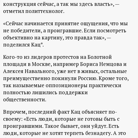
конструкция сейчас, а так мы здесь власть», —
ц
отметил политтехнолог.
и
«Сейчас начинается принятие ощущения, что мы
не победители, а проигравшие. Если посмотреть
о
объективно на картину, это правда так», —
поделился Кац*.
н
Кого-то из лидеров протестов на Болотной
площади в Москве, например Бориса Немцова и
н
Алексея Навального, уже нет в живых, остальные
преимущественно покинули Россию. Кроме того,
ы
так называемые оппозиционеры практически
полностью лишились поддержки
й
общественности.
п
Впрочем, последний факт Кац объясняет по-
своему: «Есть люди, которые не готовы быть с
о
проигравшими. Такое бывает, они уйдут. Есть
люди, которые не хотят терпеть безнадегу. А это