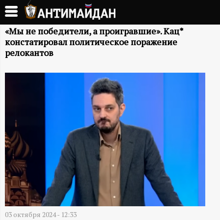
Перейти
к
А
основному
«Мы не победители, а проигравшие». Кац*
констатировал политическое поражение
содержанию
Н
релокантов
Т
И
М
А
Й
Д
03 октября 2024 - 12:33