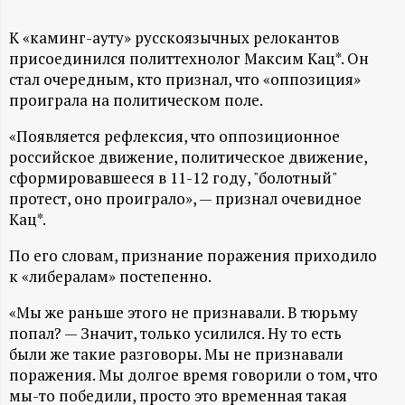
А
Н
К «каминг-ауту» русскоязычных релокантов
присоединился политтехнолог Максим Кац*. Он
стал очередным, кто признал, что «оппозиция»
-
проиграла на политическом поле.
и
«Появляется рефлексия, что оппозиционное
российское движение, политическое движение,
н
сформировавшееся в 11-12 году, "болотный"
протест, оно проиграло», — признал очевидное
ф
Кац*.
о
По его словам, признание поражения приходило
к «либералам» постепенно.
р
«Мы же раньше этого не признавали. В тюрьму
попал? — Значит, только усилился. Ну то есть
м
были же такие разговоры. Мы не признавали
поражения. Мы долгое время говорили о том, что
а
мы-то победили, просто это временная такая