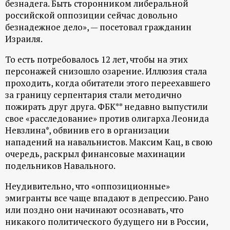
безнадега. Быть сторонником либеральной
р
российской оппозиции сейчас довольно
безнадежное дело», — посетовал гражданин
т
Израиля.
а
То есть потребовалось 12 лет, чтобы на этих
персонажей снизошло озарение. Иллюзия стала
л
проходить, когда обитатели этого переехавшего
за границу серпентария стали методично
пожирать друг друга. ФБК** недавно выпустили
свое «расследование» против олигарха Леонида
Невзлина*, обвинив его в организации
нападений на навальнистов. Максим Кац, в свою
очередь, раскрыл финансовые махинации
подельников Навального.
Неудивительно, что «оппозиционные»
эмигранты все чаще впадают в депрессию. Рано
или поздно они начинают осознавать, что
никакого политического будущего ни в России,