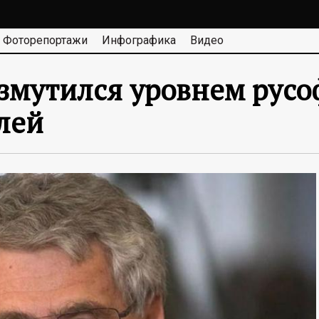
Фоторепортажи
Инфографика
Видео
змутился уровнем русо
лей