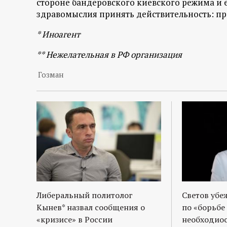
стороне бандеровского киевского режима и е
р
здравомыслия принять действительность: пре
т
* Иноагент
а
** Нежелательная в РФ организация
Гозман
л
Либеральный политолог
Светов убе
Кынев* назвал сообщения о
по «борьбе
«кризисе» в России
необходиос