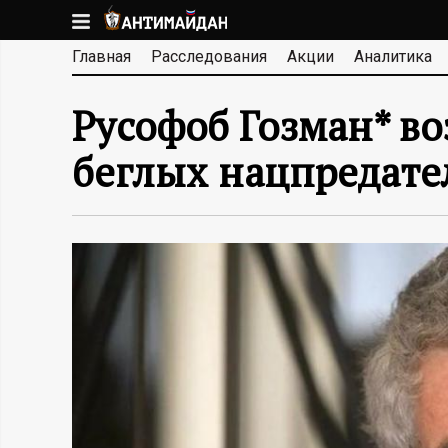
Перейти
к
А
Главная
Расследования
Акции
Аналитика
основному
содержанию
Н
Русофоб Гозман* во
Т
беглых нацпредате
И
М
А
Й
Д
А