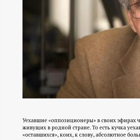
Н
-
и
н
ф
о
р
м
Уехавшие «оппозиционеры» в своих эфирах ч
живущих в родной стране. То есть кучка уех
а
«оставшихся», коих, к слову, абсолютное бо