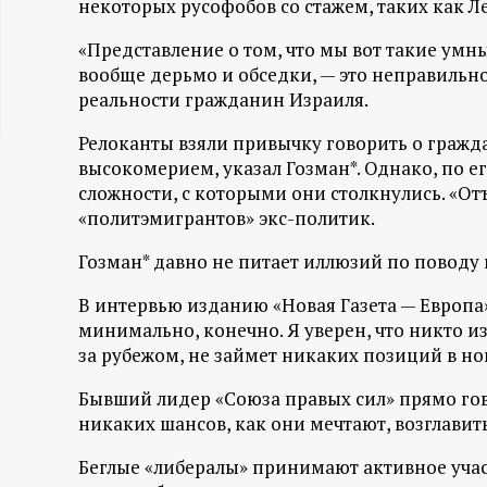
некоторых русофобов со стажем, таких как Л
ц
«Представление о том, что мы вот такие умные
вообще дерьмо и обседки, — это неправильно
и
реальности гражданин Израиля.
о
Релоканты взяли привычку говорить о гражда
высокомерием, указал Гозман*. Однако, по
н
сложности, с которыми они столкнулись. «От
«политэмигрантов» экс-политик.
н
Гозман* давно не питает иллюзий по поводу
ы
В интервью изданию «Новая Газета — Европа»
минимально, конечно. Я уверен, что никто и
й
за рубежом, не займет никаких позиций в но
п
Бывший лидер «Союза правых сил» прямо говор
никаких шансов, как они мечтают, возглавит
о
Беглые «либералы» принимают активное учас