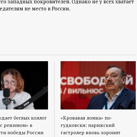
го западных покровителей. Однако не у всех хватает
дателям не место в России.
ждает беглых коллег
«Кровавая ломка» по-
 с режимом» в
гудковски: парижский
ти победы России
гастролер вновь хоронит