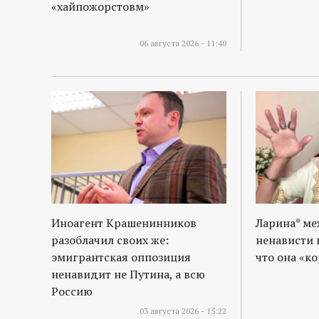
«хайпожорстовм»
06 августа 2026 - 11:40
Иноагент Крашенинников
Ларина* м
разоблачил своих же:
ненависти 
эмигрантская оппозиция
что она «к
ненавидит не Путина, а всю
Россию
03 августа 2026 - 15:22