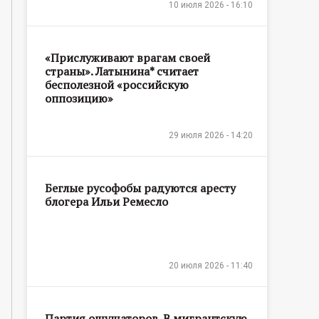
10 июля 2026 - 16:10
«Прислуживают врагам своей
страны». Латынина* считает
бесполезной «российскую
оппозицию»
29 июля 2026 - 14:20
Беглые русофобы радуются аресту
блогера Ильи Ремесло
20 июля 2026 - 11:40
Партия ощущаторов. В мигрантскую