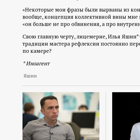
р
«Некоторые мои фразы были вырваны из конт
вообще, концепция коллективной вины мне н
т
«он больше не про обвинения, а про внутре
а
Свою главную черту, лицемерие, Илья Яшин* 
традиции мастера рефлексии постоянно пере
л
по камере?
* Иноагент
Яшин