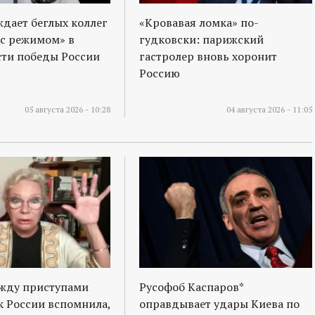
ждает беглых коллег
«Кровавая ломка» по-
 с режимом» в
гудковски: парижский
ти победы России
гастролер вновь хоронит
Россию
05 августа 2026 - 10:28
04 августа 2026 - 11:05
ежду приступами
Русофоб Каспаров*
к России вспомнила,
оправдывает удары Киева по