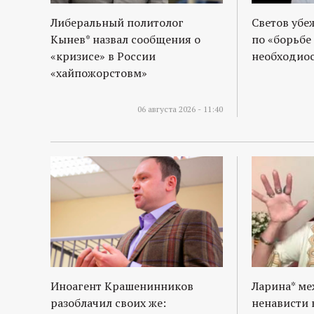
Либеральный политолог
Светов убе
Кынев* назвал сообщения о
по «борьбе
«кризисе» в России
необходиос
«хайпожорстовм»
06 августа 2026 - 11:40
Иноагент Крашенинников
Ларина* м
разоблачил своих же:
ненависти 