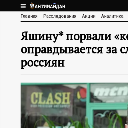
Перейти
к
А
Главная
Расследования
Акции
Аналитика
основному
содержанию
Н
Яшину* порвали «к
Т
оправдывается за с
И
россиян
М
А
Й
Д
А