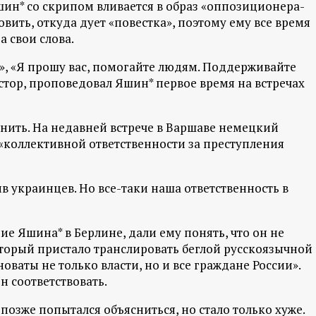
ин* со скрипом вливается в образ «оппозиционера-
овить, откуда дует «повестка», поэтому ему все время
а свои слова.
», «Я прошу вас, помогайте людям. Поддерживайте
астор, проповедовал Яшин* первое время на встречах
анить. На недавней встрече в Варшаве немецкий
 «коллективной ответственности за преступления
в украинцев. Но все-таки наша ответственность в
 Яшина* в Берлине, дали ему понять, что он не
торый пристало транслировать беглой русскоязычной
оваты не только власти, но и все граждане России».
н соответствовать.
позже попытался объясниться, но стало только хуже.