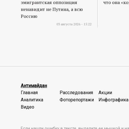
эмигрантская оппозиция
что она «к
ненавидит не Путина, а всю
Россию
03 августа 2026 - 15:22
Антимайдан
Главная
Расследования
Акции
Аналитика
Фоторепортажи
Инфографика
Видео
Если нашли ошибку в тексте, выделите ее мышкой и наж