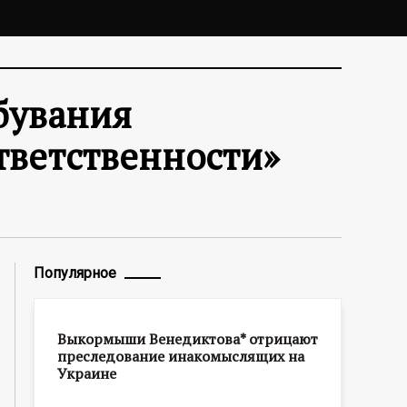
бувания
тветственности»
Популярное
Выкормыши Венедиктова* отрицают
преследование инакомыслящих на
Украине