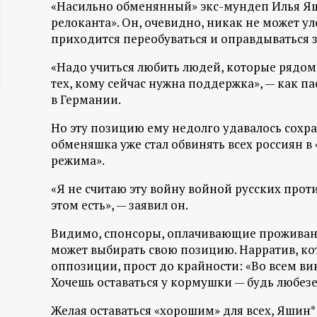
«Насильно обменянный» экс-мундеп Илья Яш
ц
релоканта». Он, очевидно, никак не может ул
приходится переобуваться и оправдываться з
и
«Надо учиться любить людей, которые рядом
тех, кому сейчас нужна поддержка», — как п
о
в Германии.
н
Но эту позицию ему недолго удавалось сохр
обменяшка уже стал обвинять всех россиян в
н
режима».
ы
«Я не считаю эту войну войной русских проти
этом есть», — заявил он.
й
Видимо, спонсоры, оплачивающие проживание
может выбирать свою позицию. Нарратив, ко
п
оппозиции, прост до крайности: «Во всем вин
Хочешь оставаться у кормушки — будь любезе
о
Желая оставаться «хорошим» для всех, Яшин* 