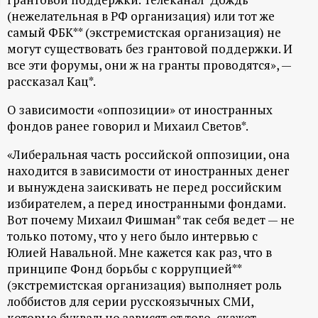
(нежелательная в РФ организация) или тот же
ц
самый ФБК** (экстремистская организация) не
могут существовать без грантовой поддержки. И
и
все эти форумы, они ж на гранты проводятся», —
рассказал Кац*.
о
О зависимости «оппозиции» от иностранных
н
фондов ранее говорил и Михаил Светов*.
н
«Либеральная часть российской оппозиции, она
находится в зависимости от иностранных денег
и вынуждена заискивать не перед российским
ы
избирателем, а перед иностранными фондами.
Вот почему Михаил Фишман* так себя ведет — не
й
только потому, что у него было интервью с
Юлией Навальной. Мне кажется как раз, что в
п
принципе Фонд борьбы с коррупцией**
(экстремистская организация) выполняет роль
о
лоббистов для серии русскоязычных СМИ,
которые буквально зависят от того, скажет