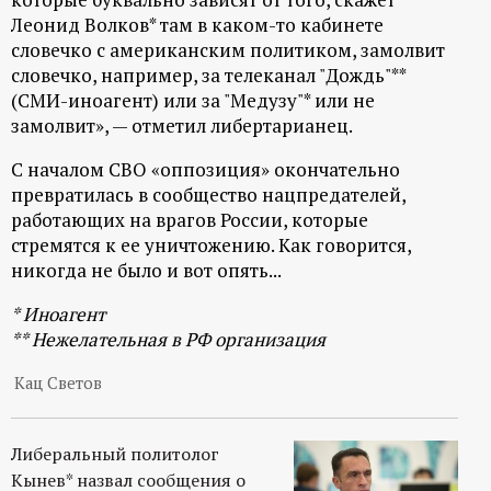
р
Леонид Волков* там в каком-то кабинете
словечко с американским политиком, замолвит
т
словечко, например, за телеканал "Дождь"**
(СМИ-иноагент) или за "Медузу"* или не
а
замолвит», — отметил либертарианец.
л
С началом СВО «оппозиция» окончательно
превратилась в сообщество нацпредателей,
работающих на врагов России, которые
стремятся к ее уничтожению. Как говорится,
никогда не было и вот опять...
* Иноагент
** Нежелательная в РФ организация
Кац Светов
Либеральный политолог
Кынев* назвал сообщения о