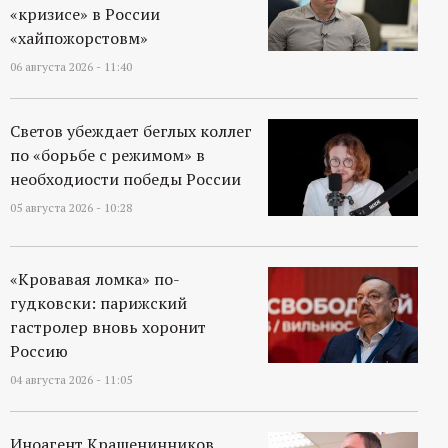
«кризисе» в России
«хайпожорстовм»
06 августа 2026 - 11:40
Светов убеждает беглых коллег
по «борьбе с режимом» в
необходиости победы России
05 августа 2026 - 10:28
«Кровавая ломка» по-
гудковски: парижский
гастролер вновь хоронит
Россию
04 августа 2026 - 11:05
Иноагент Крашенинников