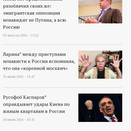
разоблачил своих же:
эмигрантская оппозиция
ненавидит не Путина, а всю
Россию
03 августа 2026 - 15:22
Ларина* между приступами
ненависти к России вспомнила,
что она «коренной москвич»
31 июля 2026 - 13:47
Русофоб Каспаров*
оправдывает удары Киева по
жилым кварталам в России
30 июля 2026 - 10:51