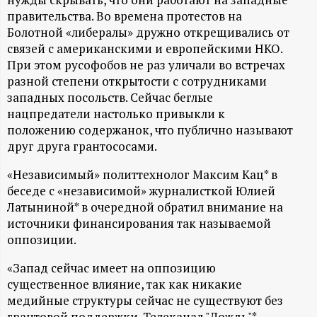
А
правительства. Во времена протестов на
Н
Болотной «либералы» дружно открещивались от
связей с американскими и европейскими НКО.
-
При этом русофобов не раз уличали во встречах
разной степени открытости с сотрудниками
и
западных посольств. Сейчас беглые
нацпредатели настолько привыкли к
положению содержанок, что публично называют
н
друг друга грантососами.
ф
«Независимый» политтехнолог Максим Кац* в
беседе с «независимой» журналисткой Юлией
о
Латыниной* в очередной обратил внимание на
источники финансирования так называемой
р
оппозиции.
м
«Запад сейчас имеет на оппозицию
существенное влияние, так как никакие
а
медийные структуры сейчас не существуют без
грантовой поддержки. Телеканал "Дождь"*