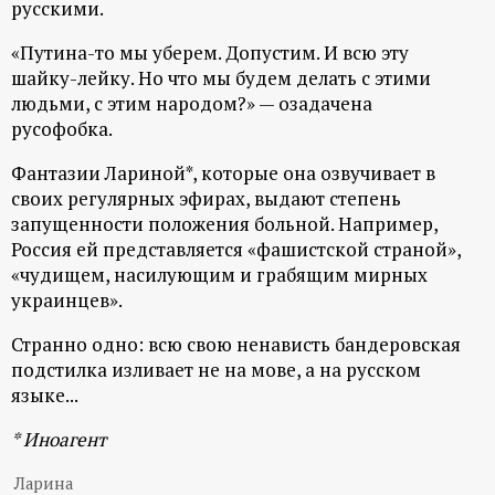
русскими.
р
«Путина-то мы уберем. Допустим. И всю эту
т
шайку-лейку. Но что мы будем делать с этими
людьми, с этим народом?» — озадачена
а
русофобка.
л
Фантазии Лариной*, которые она озвучивает в
своих регулярных эфирах, выдают степень
запущенности положения больной. Например,
Россия ей представляется «фашистской страной»,
«чудищем, насилующим и грабящим мирных
украинцев».
Странно одно: всю свою ненависть бандеровская
подстилка изливает не на мове, а на русском
языке...
* Иноагент
Ларина