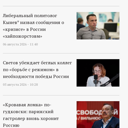
Либеральный политолог
Кынев* назвал сообщения о
«кризисе» в России
«хайпожорстовм»
06 августа 2026 - 11:40
Светов убеждает беглых коллег
по «борьбе с режимом» в
необходиости победы России
05 августа 2026 - 10:28
«Кровавая ломка» по-
гудковски: парижский
гастролер вновь хоронит
Россию