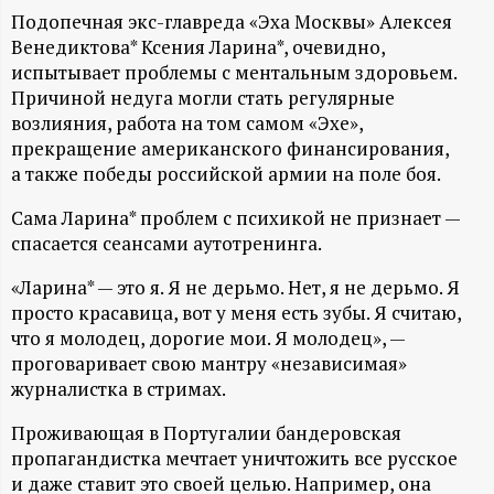
А
Подопечная экс-главреда «Эха Москвы» Алексея
Н
Венедиктова* Ксения Ларина*, очевидно,
испытывает проблемы с ментальным здоровьем.
-
Причиной недуга могли стать регулярные
возлияния, работа на том самом «Эхе»,
прекращение американского финансирования,
и
а также победы российской армии на поле боя.
н
Сама Ларина* проблем с психикой не признает —
спасается сеансами аутотренинга.
ф
«Ларина* — это я. Я не дерьмо. Нет, я не дерьмо. Я
о
просто красавица, вот у меня есть зубы. Я считаю,
что я молодец, дорогие мои. Я молодец», —
р
проговаривает свою мантру «независимая»
журналистка в стримах.
м
Проживающая в Португалии бандеровская
пропагандистка мечтает уничтожить все русское
а
и даже ставит это своей целью. Например, она