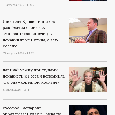
04 августа 2026 - 11:05
Иноагент Крашенинников
разоблачил своих же:
эмигрантская оппозиция
ненавидит не Путина, а всю
Россию
03 августа 2026 - 15:22
Ларина* между приступами
ненависти к России вспомнила,
что она «коренной москвич»
31 июля 2026 - 13:47
Русофоб Каспаров*
оправдывает удары Киева по