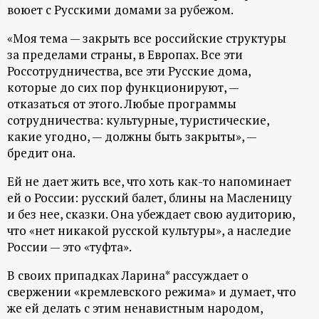
воюет с Русскими домами за рубежом.
ц
«Моя тема — закрыть все российские структуры
и
за пределами страны, в Европах. Все эти
Россотрудничества, все эти Русские дома,
о
которые до сих пор функционируют, —
отказаться от этого. Любые программы
н
сотрудничества: культурные, туристические,
какие угодно, — должны быть закрыты», —
бредит она.
н
Ей не дает жить все, что хоть как-то напоминает
ы
ей о России: русский балет, блины на Масленицу
и без нее, сказки. Она убеждает свою аудиторию,
й
что «нет никакой русской культуры», а наследие
России — это «туфта».
п
В своих припадках Ларина* рассуждает о
о
свержении «кремлевского режима» и думает, что
же ей делать с этим ненавистным народом,