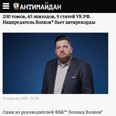
Перейти
к
А
основному
200 томов, 45 эпизодов, 9 статей УК РФ.
Нацпредатель Волков* бьет антирекорды
содержанию
Н
Т
И
М
А
Й
15 апреля 2025 - 12:58
Д
Один из руководителей ФБК** Леонид Волков*