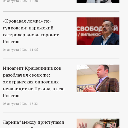
05 августа 2026 - 10:28
«Кровавая ломка» по-
гудковски: парижский
гастролер вновь хоронит
Россию
04 августа 2026 - 11:05
Иноагент Крашенинников
разоблачил своих же:
эмигрантская оппозиция
ненавидит не Путина, а всю
Россию
03 августа 2026 - 15:22
Ларина* между приступами