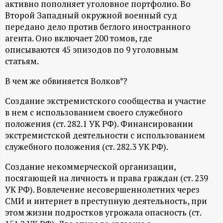
А
активно пополняет уголовное портфолио. Во
Второй Западный окружной военный суд
Н
передано дело против беглого иностранного
агента. Оно включает 200 томов, где
-
описываются 45 эпизодов по 9 уголовным
статьям.
и
В чем же обвиняется Волков*?
н
Создание экстремистского сообщества и участие
в нем с использованием своего служебного
ф
положения (ст. 282.1 УК РФ). Финансировании
экстремистской деятельности с использованием
о
служебного положения (ст. 282.3 УК РФ).
р
Создание некоммерческой организации,
посягающей на личность и права граждан (ст. 239
м
УК РФ). Вовлечение несовершеннолетних через
СМИ и интернет в преступную деятельность, при
а
этом жизни подростков угрожала опасность (ст.