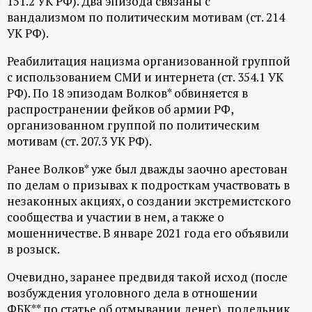
151.2 УК РФ). Два эпизода связаны с
вандализмом по политическим мотивам (ст. 214
ц
УК РФ).
и
Реабилитация нацизма организованной группой
с использованием СМИ и интернета (ст. 354.1 УК
о
РФ). По 18 эпизодам Волков* обвиняется в
распространении фейков об армии РФ,
н
организованном группой по политическим
мотивам (ст. 207.3 УК РФ).
н
Ранее Волков* уже был дважды заочно арестован
ы
по делам о призывах к подросткам участвовать в
незаконных акциях, о создании экстремистского
сообщества и участии в нем, а также о
й
мошенничестве. В январе 2021 года его объявили
в розыск.
п
Очевидно, заранее предвидя такой исход (после
о
возбуждения уголовного дела в отношении
ФБК** по статье об отмывании денег), подельник