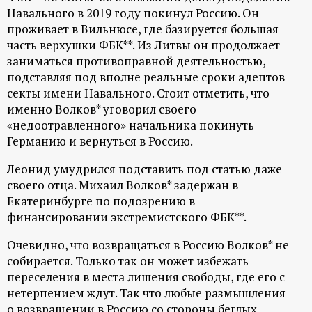
р
Навального в 2019 году покинул Россию. Он
проживает в Вильнюсе, где базируется большая
т
часть верхушки ФБК**. Из Литвы он продолжает
заниматься противоправной деятельностью,
а
подставляя под вполне реальные сроки адептов
секты имени Навального. Стоит отметить, что
л
именно Волков* уговорил своего
«недоотравленного» начальника покинуть
Германию и вернуться в Россию.
Леонид умудрился подставить под статью даже
своего отца. Михаил Волков* задержан в
Екатеринбурге по подозрению в
финансировании экстремистского ФБК**.
Очевидно, что возвращаться в Россию Волков* не
собирается. Только так он может избежать
переселения в места лишения свободы, где его с
нетерпением ждут. Так что любые размышления
о возвращении в Россию со стороны беглых