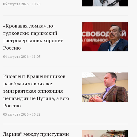
05 августа 2026 - 10:28
«Кровавая ломка» по-
гудковски: парижский
гастролер вновь хоронит
Россию
04 августа 2026 - 11:05
Иноагент Крашенинников
разоблачил своих же:
эмигрантская оппозиция
ненавидит не Путина, а всю
Россию
03 августа 2026 - 15:22
Ларина* между приступами