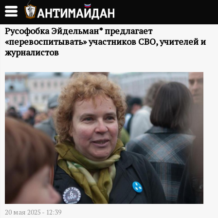
Перейти
к
А
основному
Русофобка Эйдельман* предлагает
«перевоспитывать» участников СВО, учителей и
содержанию
Н
журналистов
Т
И
М
А
Й
Д
20 мая 2025 - 12:39