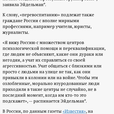
заявила Эйдельман*.
ц
К слову, «перевоспитанию» подлежат также
и
граждане России с вполне мирными
профессиями, например учителя, юристы,
о
журналисты.
«Я вижу Россию с множеством центров
н
психологической помощи и переквалификации,
где людям не объясняют, какие они дураки или
н
негодяи, а учат их справляться со своей
агрессивностью. Учат общаться с близкими или
ы
просто с людьми на улице не так, как они
привыкли в колонии или на войне. Чтобы эти
й
озлобленные, морально изуродованные люди
приходили в такие центры не случайно, не в
п
последний момент, когда им кто-то это
подскажет», — распинается Эйдельман*.
о
В России, по данным газеты
«Известия»
, на