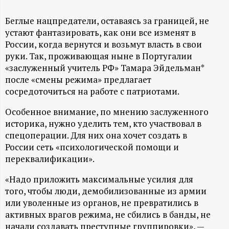
А
Н
Беглые нацпредатели, оставаясь за границей, не
устают фантазировать, как они все изменят в
России, когда вернутся и возьмут власть в свои
-
руки. Так, проживающая ныне в Португалии
«заслуженный учитель РФ» Тамара Эйдельман*
и
после «смены режима» предлагает
сосредоточиться на работе с патриотами.
н
Особенное внимание, по мнению заслуженного
ф
историка, нужно уделить тем, кто участвовал в
спецоперации. Для них она хочет создать в
о
России сеть «психологической помощи и
переквалификации».
р
«Надо приложить максимальные усилия для
того, чтобы люди, демобилизованные из армии
м
или уволенные из органов, не превратились в
активных врагов режима, не сбились в банды, не
а
начали создавать преступные группировки», —