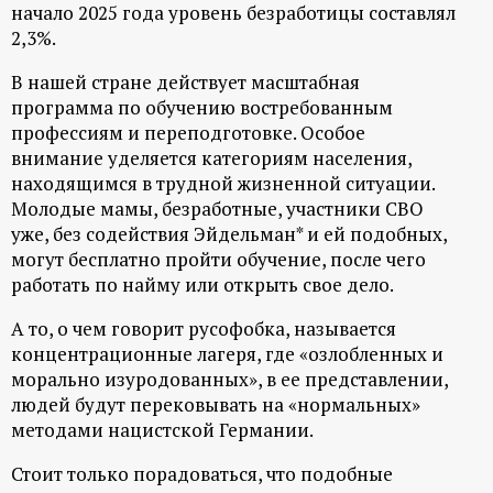
р
начало 2025 года уровень безработицы составлял
2,3%.
т
В нашей стране действует масштабная
программа по обучению востребованным
а
профессиям и переподготовке. Особое
внимание уделяется категориям населения,
л
находящимся в трудной жизненной ситуации.
Молодые мамы, безработные, участники СВО
уже, без содействия Эйдельман* и ей подобных,
могут бесплатно пройти обучение, после чего
работать по найму или открыть свое дело.
А то, о чем говорит русофобка, называется
концентрационные лагеря, где «озлобленных и
морально изуродованных», в ее представлении,
людей будут перековывать на «нормальных»
методами нацистской Германии.
Стоит только порадоваться, что подобные