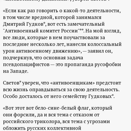
ц
«Если как раз говорить о какой-то деятельности,
в том числе вредной, которой занимался
и
Дмитрий Гудков*, вот есть замечательный
"Антивоенный комитет России"**. На мой взгляд,
о
все люди, которые в нем поучаствовали за
последние несколько лет, нанесли колоссальный
н
урон антивоенному движению», — заявил он,
подчеркнув, что основная задача
н
псевдопацифистов — это пропаганда русофобии
на Западе.
ы
Светов* уверен, что «антивоенщикам» предстоит
всю жизнь оправдываться за свою деятельность.
й
Особо досталось от него семейству Гудковых*.
п
«Вот этот вот бело-сине-белый флаг, который
они форсили, да и вся тема с отказом от
о
российского триколора, вся тема с угрозами
обложить русских коллективной