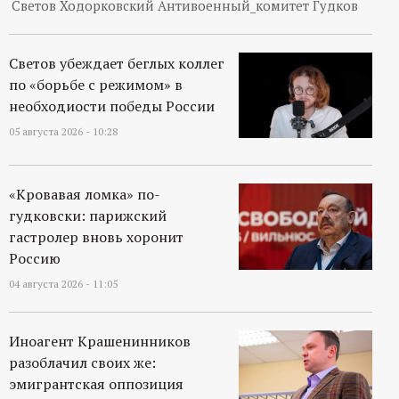
Светов Ходорковский Антивоенный_комитет Гудков
Светов убеждает беглых коллег
по «борьбе с режимом» в
необходиости победы России
05 августа 2026 - 10:28
«Кровавая ломка» по-
гудковски: парижский
гастролер вновь хоронит
Россию
04 августа 2026 - 11:05
Иноагент Крашенинников
разоблачил своих же:
эмигрантская оппозиция