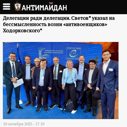
Перейти
к
А
основному
Делегации ради делегации. Светов* указал на
бессмысленность возни «антивоенщиков»
содержанию
Н
Ходорковского*
Т
И
М
А
Й
Д
10 октября 2025 - 17:10