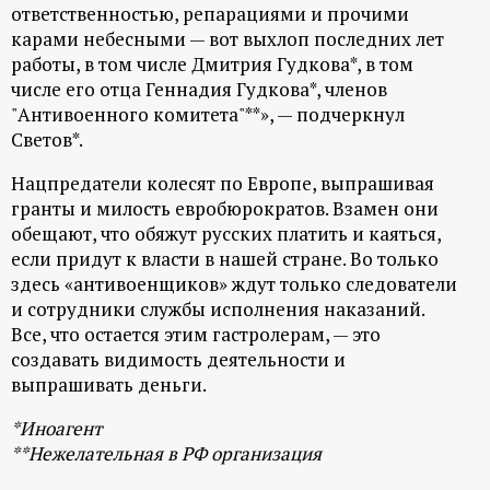
р
ответственностью, репарациями и прочими
карами небесными — вот выхлоп последних лет
т
работы, в том числе Дмитрия Гудкова*, в том
числе его отца Геннадия Гудкова*, членов
а
"Антивоенного комитета"**», — подчеркнул
Светов*.
л
Нацпредатели колесят по Европе, выпрашивая
гранты и милость евробюрократов. Взамен они
обещают, что обяжут русских платить и каяться,
если придут к власти в нашей стране. Во только
здесь «антивоенщиков» ждут только следователи
и сотрудники службы исполнения наказаний.
Все, что остается этим гастролерам, — это
создавать видимость деятельности и
выпрашивать деньги.
*Иноагент
**Нежелательная в РФ организация