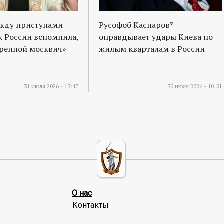
ежду приступами
Русофоб Каспаров*
к России вспомнила,
оправдывает удары Киева по
оренной москвич»
жилым кварталам в России
31 июля 2026 - 13:47
30 июля 2026 - 10:51
О нас
Контакты