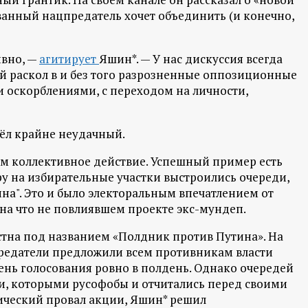
ванный нацпредатель хочет объединить (и конечно,
ивно, —
агитирует
Яшин*. — У нас дискуссия всегда
ый раскол в и без того разрозненные оппозиционные
ми оскорблениями, с переходом на личности,
ёл крайне неудачный.
м коллективное действие. Успешный пример есть
иру на избирательные участки выстроились очереди,
на". Это и было электоральным впечатлением от
на что не повлиявшем проекте экс-мундеп.
стна под названием «Полдник против Путина». На
предатели предложили всем противникам власти
ень голосования ровно в полдень. Однако очередей
и, которыми русофобы и отчитались перед своими
ический провал акции, Яшин* решил