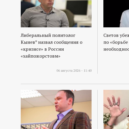
Либеральный политолог
Светов убе
Кынев* назвал сообщения о
по «борьбе
«кризисе» в России
необходиос
«хайпожорстовм»
06 августа 2026 - 11:40