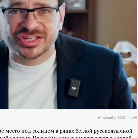
01 декабря 2025 - 11:49
ое место под солнцем в рядах беглой русскоязычной
й грантик. На своём канале он рассказал о «новой