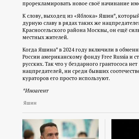
р
прорекламировать новое своё начинание им
К слову, выходец из «Яблока» Яшин*, котор
т
дурную славу в рядах таких же нацпредателей
Красносельского района Москвы, он ещё силь
а
местных жителей.
л
Когда Яшина* в 2024 году включили в обмен
России американскому фонду Free Russia и с
русских. Так что у бездарного грантососа не
нацпредателей, ни среди бывших соотечеств
кураторов его просто используют.
*Иноагент
Яшин