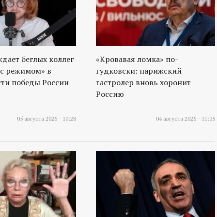
ждает беглых коллег
«Кровавая ломка» по-
 с режимом» в
гудковски: парижский
ти победы России
гастролер вновь хоронит
Россию
05 августа 2026 - 10:28
04 августа 2026 - 11:05