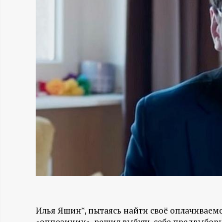
Н
-
и
н
ф
о
р
м
а
Илья Яшин*, пытаясь найти своё оплачиваем
«оппозиции», решил выбить себе предвыборны