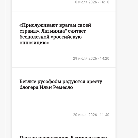
10 июля 2026 - 16:10
«Прислуживают врагам своей
страны». Латынина* считает
бесполезной «российскую
оппозицию»
29 июля 2026 - 14:20
Беглые русофобы радуются аресту
блогера Ильи Ремесло
20 июля 2026 - 11:40
Партия ощущаторов. В мигрантскую