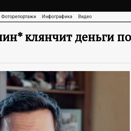
Фоторепортажи
Инфографика
Видео
ин* клянчит деньги по