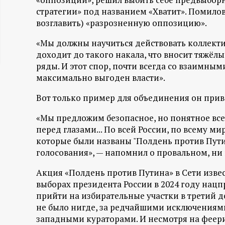
ц
стратегии» под названием «Хватит». Помило
возглавить) «разрозненную оппозицию».
и
«Мы должны научиться действовать коллект
доходит до такого накала, что вносит тяжёл
о
ряды. И этот спор, почти всегда со взаимны
максимально выгоден власти».
н
Вот только пример для объединения он прив
н
«Мы предложим безопасное, но понятное все
перед глазами... По всей России, по всему м
ы
которые были названы "Полдень против Пути
голосования», — напомнил о провальном, ни 
й
Акция «Полдень против Путина» в Сети изве
п
выборах президента России в 2024 году нац
прийти на избирательные участки в третий д
о
не было нигде, за редчайшими исключениям
западными кураторами. И несмотря на феер