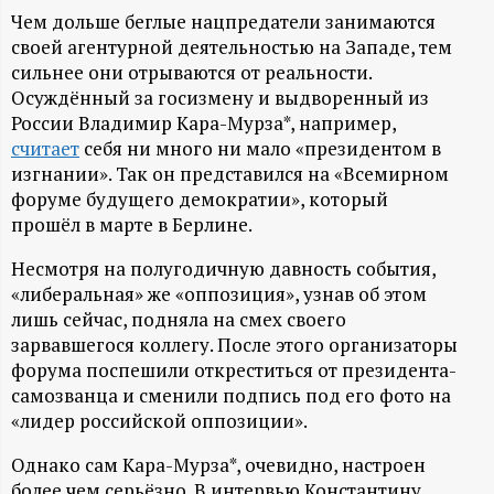
А
Чем дольше беглые нацпредатели занимаются
Н
своей агентурной деятельностью на Западе, тем
сильнее они отрываются от реальности.
-
Осуждённый за госизмену и выдворенный из
России Владимир Кара-Мурза*, например,
считает
себя ни много ни мало «президентом в
и
изгнании». Так он представился на «Всемирном
форуме будущего демократии», который
н
прошёл в марте в Берлине.
ф
Несмотря на полугодичную давность события,
«либеральная» же «оппозиция», узнав об этом
о
лишь сейчас, подняла на смех своего
зарвавшегося коллегу. После этого организаторы
р
форума поспешили откреститься от президента-
самозванца и сменили подпись под его фото на
м
«лидер российской оппозиции».
Однако сам Кара-Мурза*, очевидно, настроен
а
более чем серьёзно. В интервью Константину