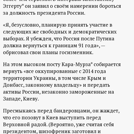
Эггерту* он заявил о своём намерении бороться
ц
за должность президента России.
и
«Я, безусловно, планирую принять участие в
следующих же свободных и демократических
о
выборах. Я убежден, что Россия после Путина
должна вернуться к границам 91 года», —
н
обрисовал свои планы госизменник.
На этом высоком посту Кара-Мурза* собирается
н
вернуть «все оккупированные с 2014 года
территории Украины, в том числе Крым и
ы
Донбасс, законному владельцу» и передать
активы России, незаконно замороженные на
й
Западе, Киеву.
п
Пресмыкаясь перед бандеровцами, он жаждет,
что его позовут в Киев выступить перед
о
Верховной радой. (Вероятно, уже считая себя
президентом, шизофреник заготовил и