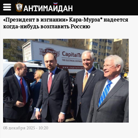
Перейти
к
А
основному
«Президент в изгнании» Кара-Мурза* надеется
когда-нибудь возглавить Россию
содержанию
Н
Т
И
М
А
Й
Д
08 декабря 2025 - 10:20