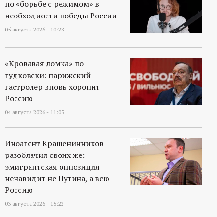
по «борьбе с режимом» в
необходиости победы России
05 августа 2026 - 10:28
«Кровавая ломка» по-
гудковски: парижский
гастролер вновь хоронит
Россию
04 августа 2026 - 11:05
Иноагент Крашенинников
разоблачил своих же:
эмигрантская оппозиция
ненавидит не Путина, а всю
Россию
03 августа 2026 - 15:22