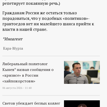
р
репетирует покаянную речь.)
Гражданам России же остаться только
т
порадоваться, что у подобных «политиков»-
грантоедов нет ни малейшего шанса прийти к
а
власти в нашей стране.
л
*Иноагент
Кара-Мурза
Либеральный политолог
Кынев* назвал сообщения о
«кризисе» в России
«хайпожорстовм»
06 августа 2026 - 11:40
Светов убеждает беглых коллег