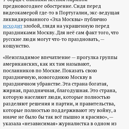
А
предновогоднее обострение. Сидя перед
Н
видеокамерой где-то в Португалии, экс-ведущая
ликвидированного «Эха Москвы» публично
-
исходит
злобой, глядя на украшенную перед
праздниками Москву. Для неё сам факт того, что
русские люди могут что-то праздновать, —
и
кощунство.
н
«Неизгладимое впечатление — прогулка группы
американских, как их там называют,
ф
посланников по Москве. Показать свою
праздничную, новогоднюю Москву в
о
праздничном убранстве. Эта страна богатая,
жирная, праздничная, благодушная. Это страна,
р
которую населяют люди, которые полностью
разделяют решения и партии, и правительства,
м
которые полностью поддерживают эту войну, а
иначе не было бы так всё пышно и красиво», —
а
указала «независимая» журналистка в одном из