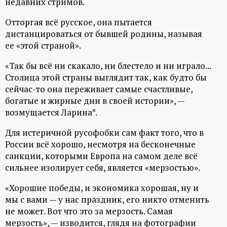
недавних стримов.
ц
Отторгая всё русское, она пытается
дистанцироваться от бывшей родины, называя
и
ее «этой страной».
о
«Так бы всё ни скакало, ни блестело и ни играло...
Столица этой страны выглядит так, как будто бы
н
сейчас-то она переживает самые счастливые,
богатые и жирные дни в своей истории», —
н
возмущается Ларина*.
Для истеричной русофобки сам факт того, что в
ы
России всё хорошо, несмотря на бесконечные
санкции, которыми Европа на самом деле всё
й
сильнее изолирует себя, является «мерзостью».
п
«Хорошие победы, и экономика хорошая, ну и
мы с вами — у нас праздник, его никто отменить
о
не может. Вот что это за мерзость. Самая
мерзость», — изводится, глядя на фотографии