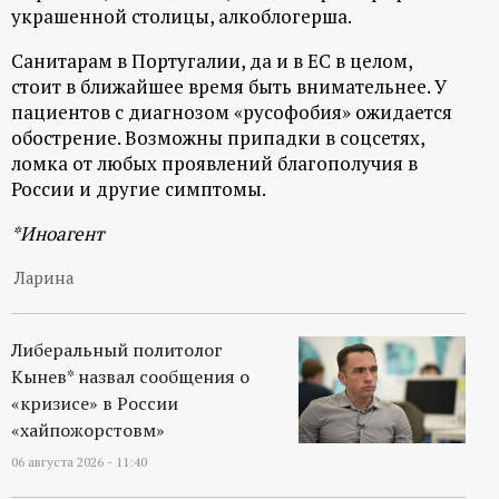
р
украшенной столицы, алкоблогерша.
Санитарам в Португалии, да и в ЕС в целом,
т
стоит в ближайшее время быть внимательнее. У
пациентов с диагнозом «русофобия» ожидается
а
обострение. Возможны припадки в соцсетях,
ломка от любых проявлений благополучия в
л
России и другие симптомы.
*Иноагент
Ларина
Либеральный политолог
Кынев* назвал сообщения о
«кризисе» в России
«хайпожорстовм»
06 августа 2026 - 11:40