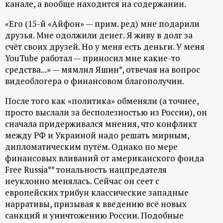
канале, а вообще находится на содержании.
р
«Его (15-й «Айфон» — прим. ред) мне подарили
т
друзья. Мне одолжили денег. Я живу в долг за
счёт своих друзей. Но у меня есть деньги. У меня
а
YouTube работал — приносил мне какие-то
средства...» — мямлил Яшин*, отвечая на вопрос
л
видеоблогера о финансовом благополучии.
После того как «политика» обменяли (а точнее,
просто выслали за бесполезностью из России), он
сначала придерживался мнения, что конфликт
между РФ и Украиной надо решать мирным,
дипломатическим путём. Однако по мере
финансовых вливаний от американского фонда
Free Russia** тональность нацпредателя
неуклонно менялась. Сейчас он сеет с
европейских трибун классические западные
нарративы, призывая к введению всё новых
санкций и уничтожению России. Подобные