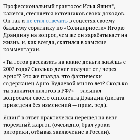
А
Профессиональный грантосос Илья Яшин*,
Н
кажется, стесняется источников своих доходов.
Он так и
не стал отвечать
в соцсетях своему
-
бывшему соратнику по «Солидарности» Игорю
Драндину на вопрос, чем же он зарабатывает на
жизнь, и, как всегда, скатился в хамские
и
комментарии.
н
«Ты готов рассказать на какие деньги живёшь с
2007 года? Сколько денег получит от / через
ф
Арно*? Это же правда, что фактически
содержанец Арно-Будаевой много лет? Сколько
о
ты заплатил налогов в РФ?» — засыпал
вопросами своего оппонента Драндин (цитата
р
приведена без изменений — прим. ред.).
Яшин* в ответ практически перешел на визг
м
тюремный жаргон (очевидно, брал уроки
риторики, отбывая заключение в России).
а