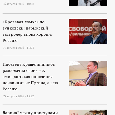
05 августа 2026 - 10:28
«Кровавая ломка» по-
гудковски: парижский
гастролер вновь хоронит
Россию
04 августа 2026 - 11:05
Иноагент Крашенинников
разоблачил своих же:
эмигрантская оппозиция
ненавидит не Путина, а всю
Россию
03 августа 2026 - 15:22
Ларина* между приступами