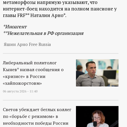
метаморфозы напрямую указывают, что
интернет-боец находится на полном пансионе у
главы FRF** Наталии Арно*.
*Иноагент
**Нежелательная в РФ организация
Яшин Арно Free Russia
Либеральный политолог
Кынев* назвал сообщения о
«кризисе» в России
«хайпожорстовм»
06 августа 2026 - 11:40
Светов убеждает беглых коллег
по «борьбе с режимом» в
необходиости победы России