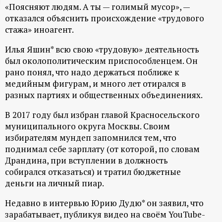
«Поясняют людям. А ты — голимый мусор», —
ц
отказался объяснить происхождение «трудового
стажа» иноагент.
и
Илья Яшин* всю свою «трудовую» деятельность
о
был околополитическим приспособленцем. Он
рано понял, что надо держаться поближе к
н
медийным фигурам, и много лет отирался в
разных партиях и общественных объединениях.
н
В 2017 году был избран главой Красносельского
муниципального округа Москвы. Своим
ы
избирателям мундеп запомнился тем, что
поднимал себе зарплату (от которой, по словам
й
Драндина, при вступлении в должность
собирался отказаться) и тратил бюджетные
п
деньги на личный пиар.
о
Недавно в интервью Юрию Дудю* он заявил, что
зарабатывает, публикуя видео на своём YouTube-