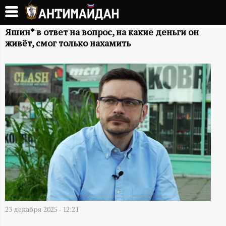
Перейти
к
А
основному
Яшин* в ответ на вопрос, на какие деньги он
живёт, смог только нахамить
содержанию
Н
Т
И
М
А
Й
Д
23 декабря 2025 - 12:21