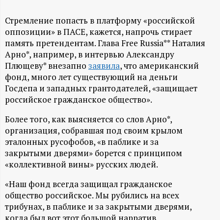
А
Н
Стремление попасть в платформу «российской
оппозиции» в ПАСЕ, кажется, напрочь стирает
память претендентам. Глава Free Russia** Наталия
-
Арно*, например, в интервью Александру
Плющеву* внезапно
заявила
, что американский
и
фонд, много лет существующий на деньги
Госдепа и западных грантодателей, «защищает
н
российское гражданское общество».
ф
Более того, как выясняется со слов Арно*,
организация, собравшая под своим крылом
о
эталонных русофобов, «в паблике и за
закрытыми дверями» борется с принципом
р
«коллективной вины» русских людей.
«Наш фонд всегда защищал гражданское
м
общество российское. Мы рубились на всех
трибунах, в паблике и за закрытыми дверями,
а
когда был вот этот большой нарратив