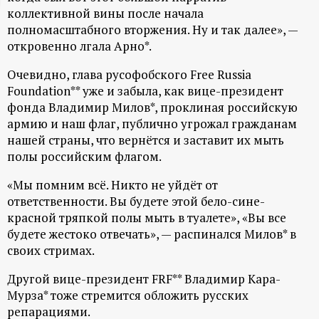
коллективной вины после начала
ц
полномасштабного вторжения. Ну и так далее», —
откровенно лгала Арно*.
и
Очевидно, глава русофобского Free Russia
о
Foundation
** уже и забыла, как вице-президент
фонда Владимир Милов*, проклиная российскую
н
армию и наш флаг, публично угрожал гражданам
нашей страны, что вернётся и заставит их мыть
н
полы российским флагом.
«Мы помним всё. Никто не уйдёт от
ы
ответственности. Вы будете этой бело-сине-
красной тряпкой полы мыть в туалете», «Вы все
й
будете жестоко отвечать», — распинался Милов* в
своих стримах.
п
Другой вице-президент FRF** Владимир Кара-
о
Мурза* тоже стремится обложить русских
репарациями.