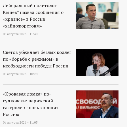
Либеральный политолог
Кынев* назвал сообщения о
«кризисе» в России
«хайпожорстовм»
06 августа 2026 - 11:40
Светов убеждает беглых коллег
по «борьбе с режимом» в
необходиости победы России
05 августа 2026 - 10:28
«Кровавая ломка» по-
гудковски: парижский
гастролер вновь хоронит
Россию
04 августа 2026 - 11:05