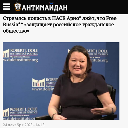
Перейти
к
А
основному
Стремясь попасть в ПАСЕ Арно* лжёт, что Free
Russia** «защищает российское гражданское
содержанию
Н
общество»
Т
И
М
А
Й
Д
24 декабря 2025 - 14:15