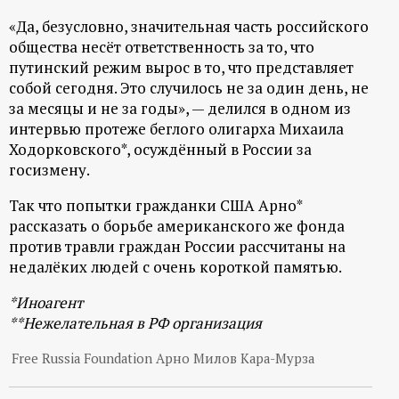
р
«Да, безусловно, значительная часть российского
общества несёт ответственность за то, что
т
путинский режим вырос в то, что представляет
собой сегодня. Это случилось не за один день, не
а
за месяцы и не за годы», — делился в одном из
интервью протеже беглого олигарха Михаила
л
Ходорковского*, осуждённый в России за
госизмену.
Так что попытки гражданки США Арно*
рассказать о борьбе американского же фонда
против травли граждан России рассчитаны на
недалёких людей с очень короткой памятью.
*Иноагент
**Нежелательная в РФ организация
Free Russia Foundation Арно Милов Кара-Мурза