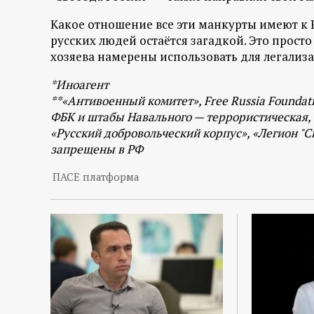
р
Какое отношение все эти манкурты имеют к Р
т
русских людей остаётся загадкой. Это прост
хозяева намерены использовать для легализ
а
*Иноагент
**«Антивоенный комитет», Free Russia Founda
л
ФБК и штабы Навального — террористическая, 
«Русский добровольческий корпус», «Легион "С
запрещены в РФ
ПАСЕ платформа