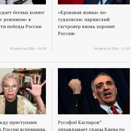
ждает беглых коллег
«Кровавая ломка» по-
 с режимом» в
гудковски: парижский
ти победы России
гастролер вновь хоронит
Россию
05 августа 2026 - 10:28
04 августа 2026 - 11:05
ежду приступами
Русофоб Каспаров*
к России вспомнила,
оправдывает удары Киева по