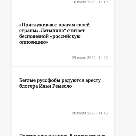
10 июля 2026 - 16:10
«Прислуживают врагам своей
страны». Латынина* считает
бесполезной «российскую
оппозицию»
29 июля 2026 - 14:20
Беглые русофобы радуются аресту
блогера Ильи Ремесло
20 июля 2026 - 11:40
Партия ощущаторов. В мигрантскую