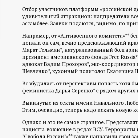
ц
Отбор участников платформы «российской д
удивительный аттракцион: нацпредатели всех
и
ассамблее. Заявки подаются, видимо, по при
Например, от «Антивоенного комитета»** бе
о
попали он сам, вечно предсказывающий крах
Марат Гельман*, натурализованный болгарин
н
президент американского фонда Free Russia*
адвокат Вадим Прохоров*, экс-координатор 
н
Шевченко*, кухонный политолог Екатерина 
ы
Возбудились от перспективы попасть хотя б
феминистка Дарья Серенко* с рядом других
й
Выкинутые из секты имени Навального Любов
Этим, очевидно, теперь надо искать новую к
п
Однако и это не самое странное. Представля
о
нацисты, воюющие в рядах ВСУ. Террористы и
"Свобода России"»** также направили свои за