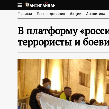
Перейти
к
А
Главная
Расследования
Акции
Аналитика
основному
содержанию
Н
В платформу «росс
Т
террористы и боев
И
М
А
Й
Д
А