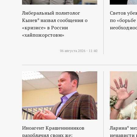
Либеральный политолог
Светов убе
Кынев* назвал сообщения о
по «борьбе
«кризисе» в России
необходиос
«хайпожорстовм»
06 августа 2026 - 11:40
Иноагент Крашенинников
Ларина* м
разоблачил своих же:
ненависти 