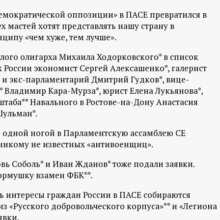
емократической оппозиции» в ПАСЕ превратился в
 мастей хотят представлять нашу страну в
нципу «чем хуже, тем лучше».
глого олигарха Михаила Ходорковского* в список
 России экономист Сергей Алексашенко*, галерист
 и экс-парламентарий Дмитрий Гудков*, вице-
* Владимир Кара-Мурза*, юрист Елена Лукьянова*,
штаба** Навального в Ростове-на-Дону Анастасия
Шульман*.
ы одной ногой в Парламентскую ассамблею СЕ
 никому не известных «антивоенщиц».
ь Соболь* и Иван Жданов* тоже подали заявки.
ормушку взамен ФБК**.
ть интересы граждан России в ПАСЕ собираются
з «Русского добровольческого корпуса»** и «Легиона
явки.