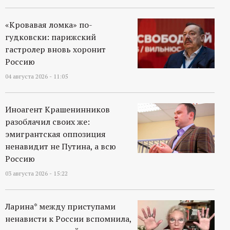
«Кровавая ломка» по-
гудковски: парижский
гастролер вновь хоронит
Россию
04 августа 2026 - 11:05
Иноагент Крашенинников
разоблачил своих же:
эмигрантская оппозиция
ненавидит не Путина, а всю
Россию
03 августа 2026 - 15:22
Ларина* между приступами
ненависти к России вспомнила,