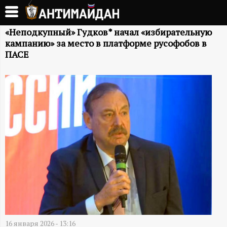
Перейти
к
А
основному
«Неподкупный» Гудков* начал «избирательную
кампанию» за место в платформе русофобов в
содержанию
Н
ПАСЕ
Т
И
М
А
Й
Д
16 января 2026 - 13:16