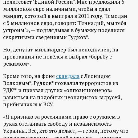
политсовет "Единой России". Мне предложили 5
ц
миллионов евро наличными, чтобы я сдал
мандат, который я выиграл в 2011 году. Чемодан
и
с 5 миллионов евро, говорят: "Геннадий, мы тебя
устроим"», — подглядывая в бумажку поделился
секретными сведениями Гудков*.
о
Но, депутат-миллиардер был неподкупен, на
н
провокации не повёлся и выбрал «борьбу с
режимом».
н
Кроме того, на фоне
скандала
с Леонидом
ы
Волковым*, Гудков* похвалил террористов из
РДК** и призвал других «оппозиционеров»
й
равняться на подобных неонацистов-вырусей,
прибившихся к ВСУ.
п
«Я признаю за россиянами право с оружием в
руках отстаивать свободу и независимость
о
Украины. Все, кто это делает, — герои, потому что
рискуют главным — своей жизнью», — написал