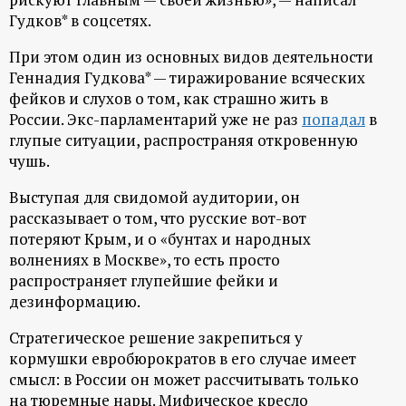
р
Гудков* в соцсетях.
т
При этом один из основных видов деятельности
Геннадия Гудкова* — тиражирование всяческих
а
фейков и слухов о том, как страшно жить в
России. Экс-парламентарий уже не раз
попадал
в
л
глупые ситуации, распространяя откровенную
чушь.
Выступая для свидомой аудитории, он
рассказывает о том, что русские вот-вот
потеряют Крым, и о «бунтах и народных
волнениях в Москве», то есть просто
распространяет глупейшие фейки и
дезинформацию.
Стратегическое решение закрепиться у
кормушки евробюрократов в его случае имеет
смысл: в России он может рассчитывать только
на тюремные нары. Мифическое кресло