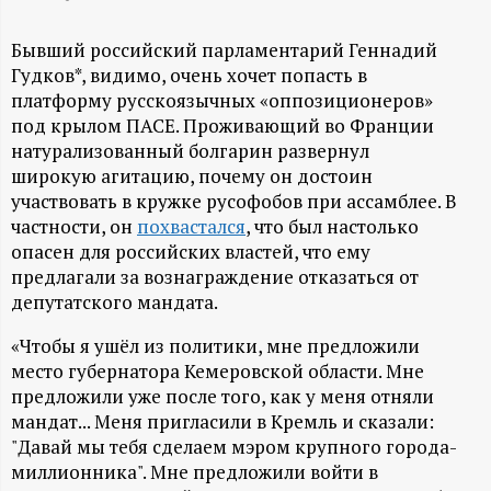
А
Н
Бывший российский парламентарий Геннадий
Гудков*, видимо, очень хочет попасть в
-
платформу русскоязычных «оппозиционеров»
под крылом ПАСЕ. Проживающий во Франции
и
натурализованный болгарин развернул
широкую агитацию, почему он достоин
участвовать в кружке русофобов при ассамблее. В
н
частности, он
похвастался
, что был настолько
опасен для российских властей, что ему
ф
предлагали за вознаграждение отказаться от
депутатского мандата.
о
«Чтобы я ушёл из политики, мне предложили
р
место губернатора Кемеровской области. Мне
предложили уже после того, как у меня отняли
м
мандат... Меня пригласили в Кремль и сказали:
"Давай мы тебя сделаем мэром крупного города-
а
миллионника". Мне предложили войти в