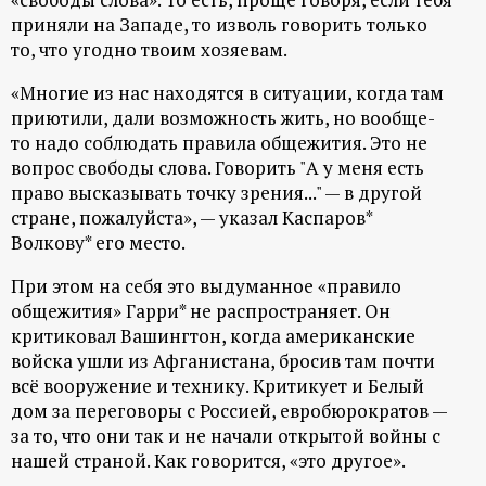
р
приняли на Западе, то изволь говорить только
то, что угодно твоим хозяевам.
т
«Многие из нас находятся в ситуации, когда там
а
приютили, дали возможность жить, но вообще-
то надо соблюдать правила общежития. Это не
л
вопрос свободы слова. Говорить "А у меня есть
право высказывать точку зрения..." — в другой
стране, пожалуйста», — указал Каспаров*
Волкову* его место.
При этом на себя это выдуманное «правило
общежития» Гарри* не распространяет. Он
критиковал Вашингтон, когда американские
войска ушли из Афганистана, бросив там почти
всё вооружение и технику. Критикует и Белый
дом за переговоры с Россией, евробюрократов —
за то, что они так и не начали открытой войны с
нашей страной. Как говорится, «это другое».