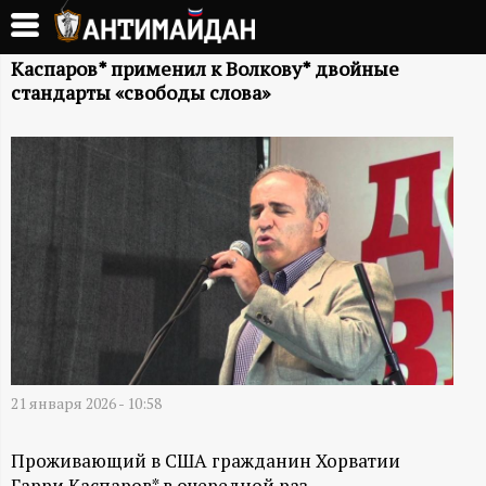
Перейти
к
А
основному
Каспаров* применил к Волкову* двойные
стандарты «свободы слова»
содержанию
Н
Т
И
М
А
Й
21 января 2026 - 10:58
Д
Проживающий в США гражданин Хорватии
Гарри Каспаров* в очередной раз