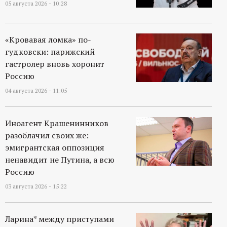
05 августа 2026 - 10:28
«Кровавая ломка» по-
гудковски: парижский
гастролер вновь хоронит
Россию
04 августа 2026 - 11:05
Иноагент Крашенинников
разоблачил своих же:
эмигрантская оппозиция
ненавидит не Путина, а всю
Россию
03 августа 2026 - 15:22
Ларина* между приступами