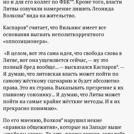
но и для его коллег по ФБК**. Кроме того, власти
ц
Литвы озвучили намерение лишить Леонида
Волкова* вида на жительство.
и
Каспаров* считает, что Вильнюс имеет все
основания выгнать неполиткорректного
о
«оппозиционера».
н
«В целом, вот эта сама идея, что свобода слова в
Литве, вот она ущемляется сейчас, — ну это
н
полный бред вообще... — высказался Каспаров*. —
Я думаю, что литовская власть может пойти по
ы
самому жёсткому сценарию и будет абсолютно
права. Это их страна. Выказывать презрение к их
й
главному союзнику... Я думаю, что Литва может
пойти на самые крайне жёсткие методы. И я их
п
прекрасно понимаю».
По его мнению, Волков* нарушил некие
о
«правила общежития», которые на Западе выше
«свободы слова». То есть, проще говоря, если тебя