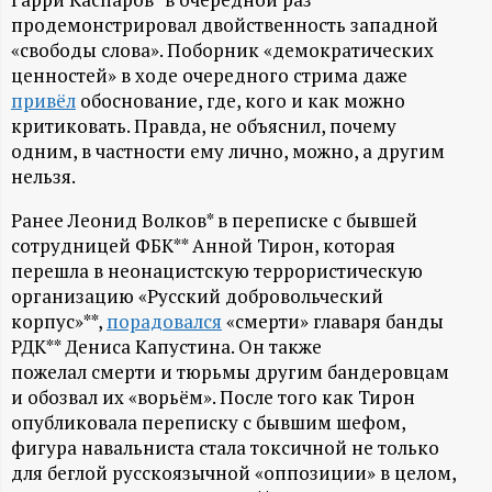
А
продемонстрировал двойственность западной
Н
«свободы слова». Поборник «демократических
ценностей» в ходе очередного стрима даже
-
привёл
обоснование, где, кого и как можно
критиковать. Правда, не объяснил, почему
и
одним, в частности ему лично, можно, а другим
нельзя.
н
Ранее Леонид Волков* в переписке с бывшей
сотрудницей ФБК** Анной Тирон, которая
ф
перешла в неонацистскую террористическую
организацию «Русский добровольческий
о
корпус»**,
порадовался
«смерти» главаря банды
РДК** Дениса Капустина. Он также
р
пожелал смерти и тюрьмы другим бандеровцам
и обозвал их «ворьём». После того как Тирон
м
опубликовала переписку с бывшим шефом,
фигура навальниста стала токсичной не только
а
для беглой русскоязычной «оппозиции» в целом,