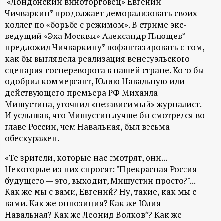
А
«Лондонский виноторговец» Евгений
Чичваркин* продолжает деморализовать своих
Н
коллег по «борьбе с режимом». В стриме экс-
ведущий «Эха Москвы» Александр Плющев*
-
предложил Чичваркину* пофантазировать о том,
как бы выглядела реализация венесуэльского
и
сценария госпереворота в нашей стране. Кого бы
одобрил коммерсант, Юлию Навальную или
н
действующего премьера РФ Михаила
Мишустина, уточнил «независимый» журналист.
ф
И услышав, что Мишустин лучше бы смотрелся во
главе России, чем Навальная, был весьма
обескуражен.
о
«Те зрители, которые нас смотрят, они...
р
Некоторые из них спросят: "Прекрасная Россия
будущего — это, выходит, Мишустин просто?"...
м
Как же мы с вами, Евгений? Ну, такие, как мы с
вами. Как же оппозиция? Как же Юлия
а
Навальная? Как же Леонид Волков*? Как же