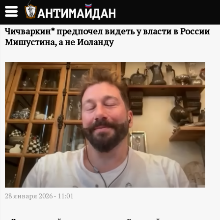
Перейти
к
А
основному
Чичваркин* предпочел видеть у власти в России
Мишустина, а не Иоланду
содержанию
Н
Т
И
М
А
Й
Д
28 января 2026 - 11:01