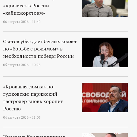
«кризисе» в России
«хайпожорстовм»
06 августа 2026 - 11:40
Светов убеждает беглых коллег
по «борьбе с режимом» в
необходиости победы России
05 августа 2026 - 10:28
«Кровавая ломка» по-
гудковски: парижский
гастролер вновь хоронит
Россию
04 августа 2026 - 11:05
Иноагент Крашенинников