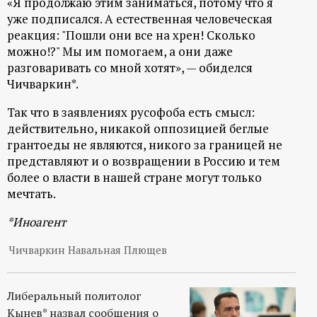
«Я продолжаю этим заниматься, потому что я
р
уже подписался. А естественная человеческая
реакция: "Пошли они все на хрен! Сколько
т
можно!?" Мы им помогаем, а они даже
разговаривать со мной хотят», — обиделся
а
Чичваркин*.
л
Так что в заявлениях русофоба есть смысл:
действительно, никакой оппозицией беглые
грантоеды не являются, никого за границей не
представляют и о возвращении в Россию и тем
более о власти в нашей стране могут только
мечтать.
*Иноагент
Чичваркин Навальная Плющев
Либеральный политолог
Кынев* назвал сообщения о