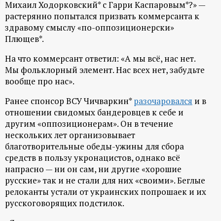
Михаил Ходорковский* с Гарри Каспаровым*?» —
ц
растерянно попытался призвать коммерсанта к
здравому смыслу «по-оппозиционерски»
и
Плющев*.
На что коммерсант ответил: «А мы всё, нас нет.
о
Мы фольклорный элемент. Нас всех нет, забудьте
вообще про нас».
н
Ранее спонсор ВСУ Чичваркин*
разочаровался
и в
н
отношении свидомых бандеровцев к себе и
другим «оппозиционерам». Он в течение
ы
нескольких лет организовывает
благотворительные обеды-ужины для сбора
й
средств в пользу укронацистов, однако всё
напрасно — ни он сам, ни другие «хорошие
п
русские» так и не стали для них «своими». Беглые
релоканты устали от украинских попрошаек и их
о
русскоговорящих подстилок.