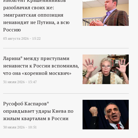
разоблачил своих же:
эмигрантская оппозиция
ненавидит не Путина, а всю
Россию
03 августа 2026 - 15:22
Ларина* между приступами
ненависти к России вспомнила,
что она «коренной москвич»
31 июля 2026 - 13:47
Русофоб Каспаров*
оправдывает удары Киева по
жилым кварталам в России
30 июля 2026 - 10:51