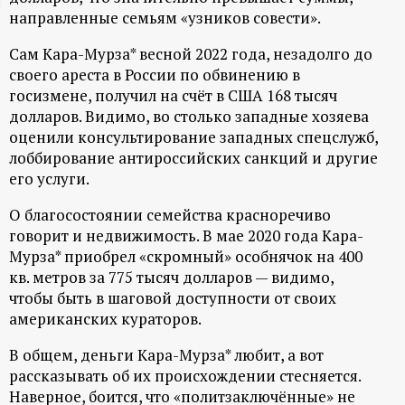
направленные семьям «узников совести».
ц
Сам Кара-Мурза* весной 2022 года, незадолго до
и
своего ареста в России по обвинению в
госизмене, получил на счёт в США 168 тысяч
о
долларов. Видимо, во столько западные хозяева
оценили консультирование западных спецслужб,
н
лоббирование антироссийских санкций и другие
его услуги.
н
О благосостоянии семейства красноречиво
говорит и недвижимость. В мае 2020 года Кара-
ы
Мурза* приобрел «скромный» особнячок на 400
кв. метров за 775 тысяч долларов — видимо,
й
чтобы быть в шаговой доступности от своих
американских кураторов.
п
В общем, деньги Кара-Мурза* любит, а вот
о
рассказывать об их происхождении стесняется.
Наверное, боится, что «политзаключённые» не