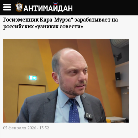
Перейти
к
А
основному
Госизменник Кара-Мурза* зарабатывает на
российских «узниках совести»
содержанию
Н
Т
И
М
А
Й
Д
05 февраля 2026 - 13:52