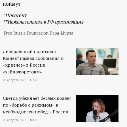
р
поймут.
*Иноагент
т
**Нежелательная в РФ организация
а
Free Russia Foundation Кара-Мурза
л
Либеральный политолог
Кынев* назвал сообщения о
«кризисе» в России
«хайпожорстовм»
06 августа 2026 - 11:40
Светов убеждает беглых коллег
по «борьбе с режимом» в
необходиости победы России
05 августа 2026 - 10:28