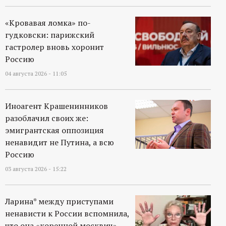
«Кровавая ломка» по-
гудковски: парижский
гастролер вновь хоронит
Россию
04 августа 2026 - 11:05
Иноагент Крашенинников
разоблачил своих же:
эмигрантская оппозиция
ненавидит не Путина, а всю
Россию
03 августа 2026 - 15:22
Ларина* между приступами
ненависти к России вспомнила,
что она «коренной москвич»