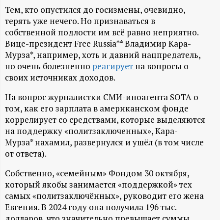
А
Тем, кто опустился до госизмены, очевидно,
Н
терять уже нечего. Но признаваться в
собственной подлости им всё равно неприятно.
-
Вице-президент Free Russia** Владимир Кара-
Мурза*, например, хоть и давний нацпредатель,
но очень болезненно
реагирует
на вопросы о
и
своих источниках доходов.
н
На вопрос журналистки СМИ-иноагента SOTA о
том, как его зарплата в американском фонде
ф
коррелирует со средствами, которые выделяются
на поддержку «политзаключенных», Кара-
о
Мурза* нахамил, развернулся и ушёл (в том числе
от ответа).
р
Собственно, «семейным» Фондом 30 октября,
который якобы занимается «поддержкой» тех
м
самых «политзаключённых», руководит его жена
Евгения. В 2024 году она получила 196 тыс.
а
долларов, что значительно превышает суммы,