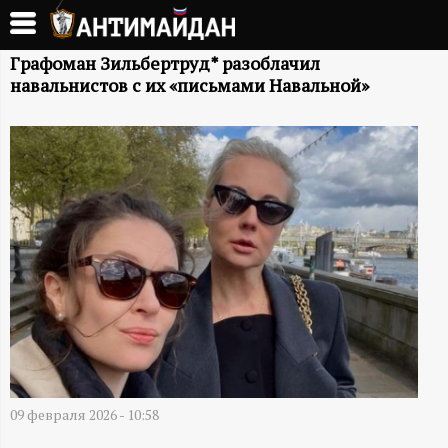
Перейти
к
А
основному
Графоман Зильбертруд* разоблачил
навальнистов с их «письмами Навальной»
содержанию
Н
Т
И
М
А
Й
Д
09 февраля 2026 - 10:58