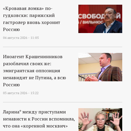
«Кровавая ломка» по-
гудковски: парижский
гастролер вновь хоронит
Россию
04 августа 2026 - 11:05
Иноагент Крашенинников
разоблачил своих же:
эмигрантская оппозиция
ненавидит не Путина, а всю
Россию
03 августа 2026 - 15:22
Ларина* между приступами
ненависти к России вспомнила,
что она «коренной москвич»