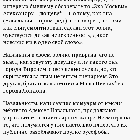
интервью бывшему обозревателю «Эха Москвы»
ц
Александру Плющеву*. — По тому, как она
(Навальная — прим. ред.) это говорит, по тому,
и
как снят, смонтирован, сделан этот ролик,
чувствуется дикая неискренность, дикое
о
неверие ни в одно своё слово».
н
Навальная в своём ролике приврала, что не
знает, как зовут эту девушку и из какого она
н
города. Впрочем, совершенно очевидно, кто
скрывается за этим нелепым сценарием. Это
ы
другая, британская агентесса Маша Певчих* из
города Лондона.
й
Навальнисты, написавшие мемуары от имени
мёртвого Алексея Навального, продолжают
п
упражняться в эпистолярном жанре. Несмотря на
то, что получается у них настолько плохо, что их
о
публично разоблачают другие русофобы.