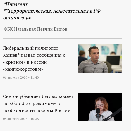
р
*Иноагент
**Террористическая, нежелательная в РФ
т
организация
ФБК Навальная Певчих Быков
а
л
Либеральный политолог
Кынев* назвал сообщения о
«кризисе» в России
«хайпожорстовм»
06 августа 2026 - 11:40
Светов убеждает беглых коллег
по «борьбе с режимом» в
необходиости победы России
05 августа 2026 - 10:28