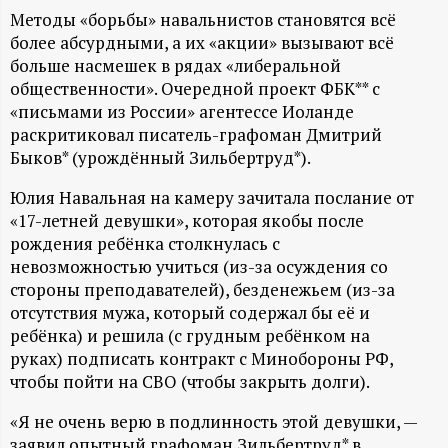
А
Методы «борьбы» навальнистов становятся всё
Н
более абсурдными, а их «акции» вызывают всё
больше насмешек в рядах «либеральной
-
общественности». Очередной проект ФБК** с
«письмами из России» агентессе Иоланде
раскритиковал писатель-графоман Дмитрий
и
Быков* (урождённый Зильбертруд*).
н
Юлия Навальная на камеру зачитала послание от
«17-летней девушки», которая якобы после
ф
рождения ребёнка столкнулась с
невозможностью учиться (из-за осуждения со
о
стороны преподавателей), безденежьем (из-за
отсутствия мужа, который содержал бы её и
р
ребёнка) и решила (с грудным ребёнком на
руках) подписать контракт с Минобороны РФ,
м
чтобы пойти на СВО (чтобы закрыть долги).
«Я не очень верю в подлинность этой девушки, —
а
заявил опытный графоман Зильбертруд* в