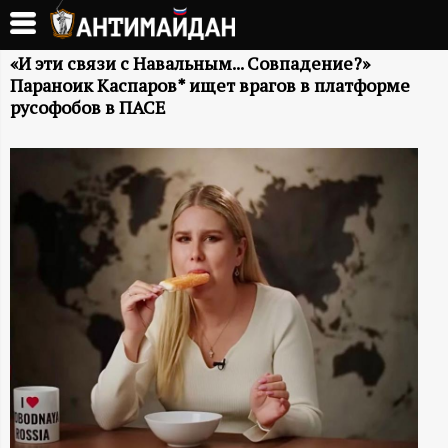
Перейти
к
А
основному
«И эти связи с Навальным... Совпадение?»
Параноик Каспаров* ищет врагов в платформе
содержанию
Н
русофобов в ПАСЕ
Т
И
М
А
Й
Д