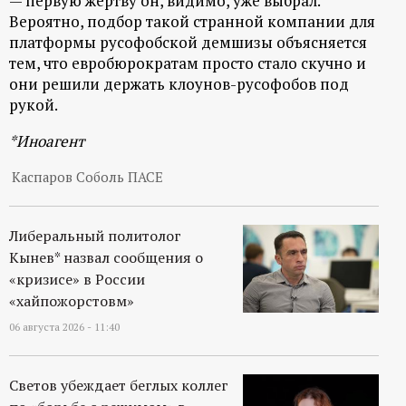
— первую жертву он, видимо, уже выбрал.
Вероятно, подбор такой странной компании для
платформы русофобской демшизы объясняется
тем, что евробюрократам просто стало скучно и
они решили держать клоунов-русофобов под
рукой.
*Иноагент
Каспаров Соболь ПАСЕ
Либеральный политолог
Кынев* назвал сообщения о
«кризисе» в России
«хайпожорстовм»
06 августа 2026 - 11:40
Светов убеждает беглых коллег