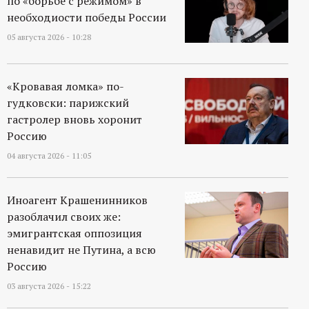
по «борьбе с режимом» в
необходиости победы России
05 августа 2026 - 10:28
«Кровавая ломка» по-
гудковски: парижский
гастролер вновь хоронит
Россию
04 августа 2026 - 11:05
Иноагент Крашенинников
разоблачил своих же:
эмигрантская оппозиция
ненавидит не Путина, а всю
Россию
03 августа 2026 - 15:22