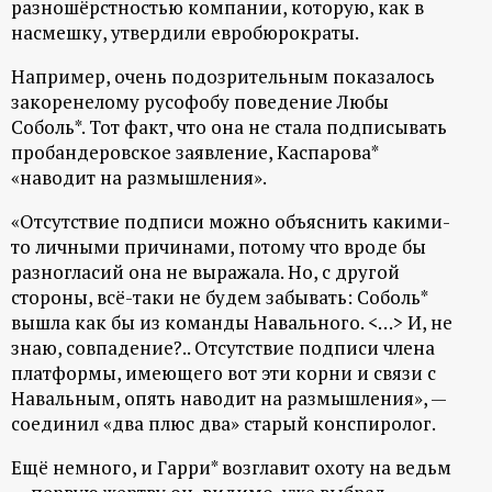
разношёрстностью компании, которую, как в
р
насмешку, утвердили евробюрократы.
т
Например, очень подозрительным показалось
закоренелому русофобу поведение Любы
а
Соболь*. Тот факт, что она не стала подписывать
пробандеровское заявление, Каспарова*
л
«наводит на размышления».
«Отсутствие подписи можно объяснить какими-
то личными причинами, потому что вроде бы
разногласий она не выражала. Но, с другой
стороны, всё-таки не будем забывать: Соболь*
вышла как бы из команды Навального. <…> И, не
знаю, совпадение?.. Отсутствие подписи члена
платформы, имеющего вот эти корни и связи с
Навальным, опять наводит на размышления», —
соединил «два плюс два» старый конспиролог.
Ещё немного, и Гарри* возглавит охоту на ведьм