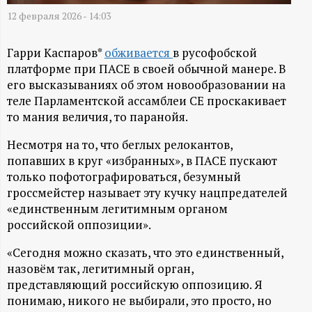
А
12 февраля 2026 - 14:03
Н
Гарри Каспаров*
обживается
в русофобской
-
платформе при ПАСЕ в своей обычной манере. В
его высказываниях об этом новообразовании на
и
теле Парламентской ассамблеи СЕ проскакивает
то мания величия, то паранойя.
н
Несмотря на то, что беглых релокантов,
попавших в круг «избранных», в ПАСЕ пускают
ф
только пофотографироваться, безумный
гроссмейстер называет эту кучку нацпредателей
о
«единственным легитимным органом
российской оппозиции».
р
«Сегодня можно сказать, что это единственный,
м
назовём так, легитимный орган,
представляющий российскую оппозицию. Я
а
понимаю, никого не выбирали, это просто, но