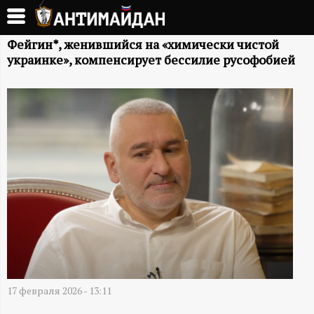
Перейти
к
А
основному
Фейгин*, женившийся на «химически чистой
украинке», компенсирует бессилие русофобией
содержанию
Н
Т
И
М
А
Й
Д
17 февраля 2026 - 13:11