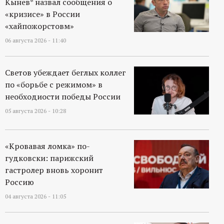
Кынев* назвал сообщения о
р
«кризисе» в России
«хайпожорстовм»
т
06 августа 2026 - 11:40
а
Светов убеждает беглых коллег
л
по «борьбе с режимом» в
необходиости победы России
05 августа 2026 - 10:28
«Кровавая ломка» по-
гудковски: парижский
гастролер вновь хоронит
Россию
04 августа 2026 - 11:05