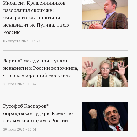
Иноагент Крашенинников
разоблачил своих же:
эмигрантская оппозиция
ненавидит не Путина, а всю
Россию
03 августа 2026 - 15:22
Ларина* между приступами
ненависти к России вспомнила,
что она «коренной москвич»
31 июля 2026 - 13:47
Русофоб Каспаров*
оправдывает удары Киева по
жилым кварталам в России
30 июля 2026 - 10:51