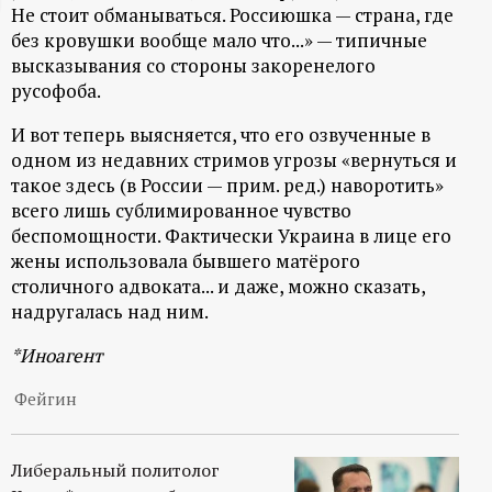
Не стоит обманываться. Россиюшка — страна, где
ц
без кровушки вообще мало что...» — типичные
высказывания со стороны закоренелого
и
русофоба.
о
И вот теперь выясняется, что его озвученные в
одном из недавних стримов угрозы «вернуться и
н
такое здесь (в России — прим. ред.) наворотить»
всего лишь сублимированное чувство
беспомощности. Фактически Украина в лице его
н
жены использовала бывшего матёрого
столичного адвоката... и даже, можно сказать,
ы
надругалась над ним.
й
*Иноагент
п
Фейгин
о
Либеральный политолог