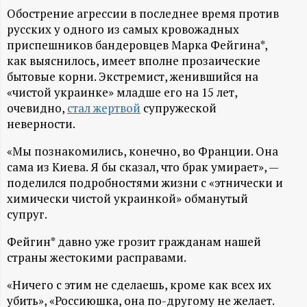
А
Обострение агрессии в последнее время против
Н
русских у одного из самых кровожадных
приспешников бандеровцев Марка Фейгина*,
-
как выяснилось, имеет вполне прозаические
бытовые корни. Экстремист, женившийся на
«чистой украинке» младше его на 15 лет,
и
очевидно,
стал жертвой
супружеской
неверности.
н
«Мы познакомились, конечно, во Франции. Она
ф
сама из Киева. Я бы сказал, что брак умирает», —
поделился подробностями жизни с «этнически и
о
химически чистой украинкой» обманутый
супруг.
р
Фейгин* давно уже грозит гражданам нашей
страны жестокими расправами.
м
«Ничего с этим не сделаешь, кроме как всех их
а
убить», «Россиюшка, она по-другому не желает.