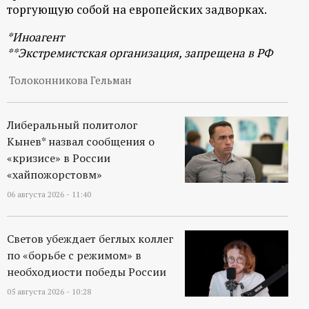
р
торгующую собой на европейских задворках.
*Иноагент
т
**Экстремистская организация, запрещена в РФ
а
Толоконникова Гельман
л
Либеральный политолог
Кынев* назвал сообщения о
«кризисе» в России
«хайпожорстовм»
06 августа 2026 - 11:40
Светов убеждает беглых коллег
по «борьбе с режимом» в
необходиости победы России
05 августа 2026 - 10:28