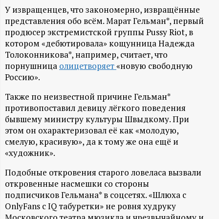
А
У извращенцев, что закономерно, извращённые
Н
представления обо всём. Марат Гельман*, первый
продюсер экстремистской группы Pussy Riot, в
-
котором «дебютировала» кощунница Надежда
Толоконникова*, например, считает, что
порнушница
олицетворяет
«новую свободную
и
Россию».
н
Также по неизвестной причине Гельман*
противопоставил девицу лёгкого поведения
ф
бывшему министру культуры Швыдкому. При
этом он охарактеризовал её как «молодую,
о
смелую, красивую», да к тому же она ещё и
«художник».
р
Подобные откровения старого ловеласа вызвали
откровенные насмешки со стороны
м
подписчиков Гельмана* в соцсетях. «Шлюха с
OnlyFans с IQ табуретки» не ровня худруку
а
Московского театра мюзикла и чрезвычайному и