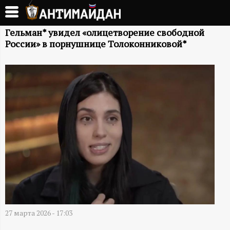
Перейти
к
А
основному
Гельман* увидел «олицетворение свободной
России» в порнушнице Толоконниковой*
содержанию
Н
Т
И
М
А
Й
Д
27 марта 2026 - 17:03