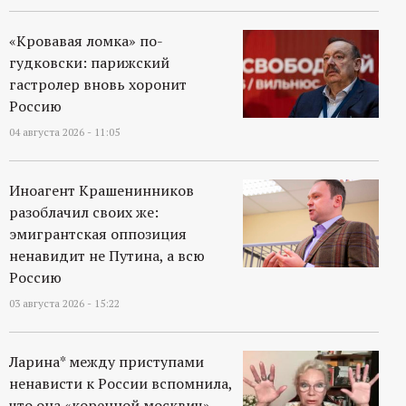
«Кровавая ломка» по-
гудковски: парижский
гастролер вновь хоронит
Россию
04 августа 2026 - 11:05
Иноагент Крашенинников
разоблачил своих же:
эмигрантская оппозиция
ненавидит не Путина, а всю
Россию
03 августа 2026 - 15:22
Ларина* между приступами
ненависти к России вспомнила,
что она «коренной москвич»