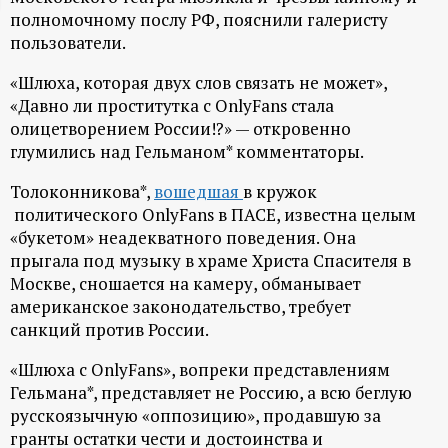
полномочному послу РФ, пояснили галеристу
ц
пользователи.
и
«Шлюха, которая двух слов связать не может»,
«Давно ли проститутка с OnlyFans стала
о
олицетворением России!?» — откровенно
глумились над Гельманом* комментаторы.
н
Толоконникова*,
вошедшая
в кружок
политического OnlyFans в ПАСЕ, известна целым
н
«букетом» неадекватного поведения. Она
прыгала под музыку в храме Христа Спасителя в
ы
Москве, сношается на камеру, обманывает
американское законодательство, требует
й
санкций против России.
п
«Шлюха с OnlyFans», вопреки представлениям
Гельмана*, представляет не Россию, а всю беглую
о
русскоязычную «оппозицию», продавшую за
гранты остатки чести и достоинства и