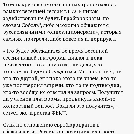
То есть кружок самоизгнанных трансхохлов в
ц
рамках весенней сессии в ПАСЕ никак
задействован не будет. Евробюрократы, по
и
словам Соболь*, либо неохотно общаются с
русскоязычными «оппозиционерами», которых
о
сами же пригрели, либо вовсе их игнорируют.
н
«Что будет обсуждаться во время весенней
сессии нашей платформы диалога, пока
неизвестно. Пока нам ответ не дали, что
н
конкретно будет обсуждаться. Мы пока, ни я, ни
кто-то другой, мы пока этого не знаем. Кто-то
ы
уже подтвердил встречи, кто-то не подтвердил,
кто-то вообще не ответил на запросы. Получится
й
ли у членов платформы продвинуть какой-то
конкретный вопрос? Вряд ли это получится», —
п
сетует экс-юристка ФБК**.
о
Судя по отношению евробюрократов к
сбежавшей из России «оппозиции», их просто