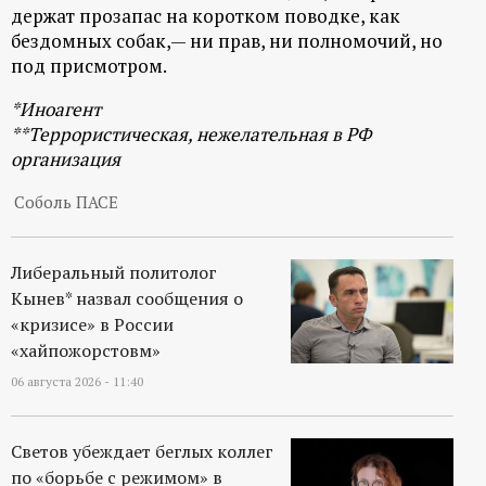
р
держат прозапас на коротком поводке, как
бездомных собак,— ни прав, ни полномочий, но
т
под присмотром.
*Иноагент
а
**Террористическая, нежелательная в РФ
организация
л
Соболь ПАСЕ
Либеральный политолог
Кынев* назвал сообщения о
«кризисе» в России
«хайпожорстовм»
06 августа 2026 - 11:40
Светов убеждает беглых коллег
по «борьбе с режимом» в