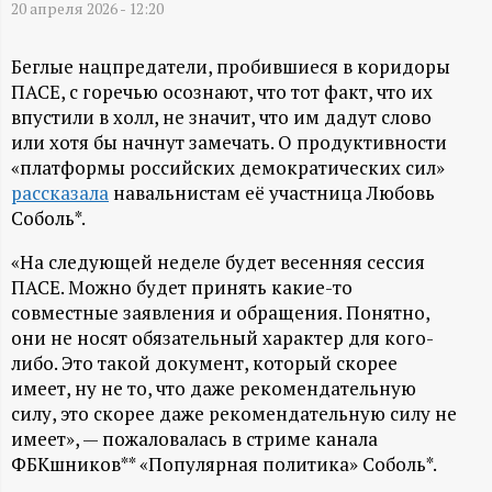
А
20 апреля 2026 - 12:20
Н
Беглые нацпредатели, пробившиеся в коридоры
ПАСЕ, с горечью осознают, что тот факт, что их
-
впустили в холл, не значит, что им дадут слово
или хотя бы начнут замечать. О продуктивности
и
«платформы российских демократических сил»
рассказала
навальнистам её участница Любовь
н
Соболь*.
ф
«На следующей неделе будет весенняя сессия
ПАСЕ. Можно будет принять какие-то
о
совместные заявления и обращения. Понятно,
они не носят обязательный характер для кого-
р
либо. Это такой документ, который скорее
имеет, ну не то, что даже рекомендательную
силу, это скорее даже рекомендательную силу не
м
имеет», — пожаловалась в стриме канала
ФБКшников** «Популярная политика» Соболь*.
а