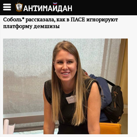
Перейти
к
А
основному
Соболь* рассказала, как в ПАСЕ игнорируют
платформу демшизы
содержанию
Н
Т
И
М
А
Й
Д