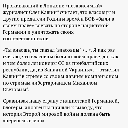
А
Проживающий в Лондоне «независимый»
Н
журналист Олег Кашин* считает, что власовцы и
другие предатели Родины времён ВОВ «были в
-
своём праве» воевать на стороне нацистской
Германии и уничтожать своих
соотечественников.
и
«Ты знаешь, ты сказал "власовцы" <…>. Я как раз
н
считаю, что власовцы были в своём праве, да, как
и тем более легионеры СС из прибалтийских
ф
республик, да, из Западной Украины», — отметил
Кашин* в стриме со своим давним компаньоном
о
по стримам либертарианцем Михаилом
Световым*.
р
Сравнивая нашу страну с нацистской Германией,
блогеры-иноагенты пришли к выводу, что
м
история Второй мировой войны должна быть
«переосмыслена».
а