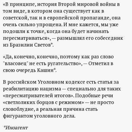
«В принципе, история Второй мировой войны в
ц
том виде, в котором она существует как в
советской, так и в европейской пропаганде, она
и
очень сильно упрощена. И мне кажется, мы уже
подошли к точке, когда она будет начинать
о
пересматриваться», — размышлял его собеседник
из Бразилии Светов*.
н
«Да, конечно, конечно, поэтому как раз слово
"власовец" не есть ругательство», — Отметил в
н
свою очередь Кашин*.
ы
В российском Уголовном кодексе есть статья за
реабилитацию нацизма — специально для таких
й
«пересматривателей итогов». Подобные речи
«светлоликих борцов с режимом» — не просто
п
словоблудие, а реальная причина стать
фигурантом уголовного дела.
о
*Иноагент