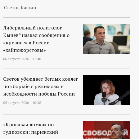
р
Светов Кашин
т
Либеральный политолог
а
Кынев* назвал сообщения о
«кризисе» в России
л
«хайпожорстовм»
06 августа 2026 - 11:40
Светов убеждает беглых коллег
по «борьбе с режимом» в
необходиости победы России
05 августа 2026 - 10:28
«Кровавая ломка» по-
гудковски: парижский