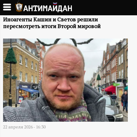
Перейти
к
А
основному
Иноагенты Кашин и Светов решили
пересмотреть итоги Второй мировой
содержанию
Н
Т
И
М
А
Й
Д
22 апреля 2026 - 16:30