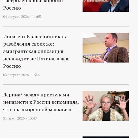
гастролер вновь хоронит
Россию
04 августа 2026 - 11:05
Иноагент Крашенинников
разоблачил своих же:
эмигрантская оппозиция
ненавидит не Путина, а всю
Россию
03 августа 2026 - 15:22
Ларина* между приступами
ненависти к России вспомнила,
что она «коренной москвич»
31 июля 2026 - 13:47