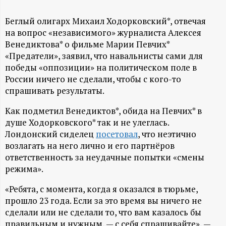
А
Н
Беглый олигарх Михаил Ходорковский*, отвечая
на вопрос «независимого» журналиста Алексея
Венедиктова* о фильме Марии Певчих*
-
«Предатели», заявил, что навальнисты сами для
победы «оппозиции» на политическом поле в
и
России ничего не сделали, чтобы с кого-то
спрашивать результаты.
н
Как подметил Венедиктов*, обида на Певчих* в
ф
душе Ходорковского* так и не улеглась.
Лондонский сиделец
посетовал
, что неэтично
о
возлагать на него лично и его партнёров
ответственность за неудачные попытки «смены
р
режима».
«Ребята, с момента, когда я оказался в тюрьме,
м
прошло 23 года. Если за это время вы ничего не
сделали или не сделали то, что вам казалось бы
а
правильным и нужным, — с себя спрашивайте», —