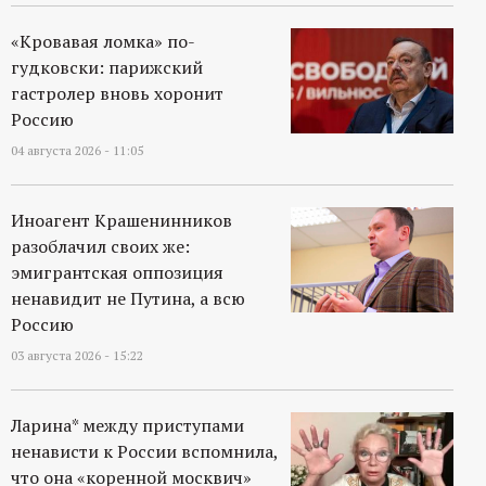
«Кровавая ломка» по-
гудковски: парижский
гастролер вновь хоронит
Россию
04 августа 2026 - 11:05
Иноагент Крашенинников
разоблачил своих же:
эмигрантская оппозиция
ненавидит не Путина, а всю
Россию
03 августа 2026 - 15:22
Ларина* между приступами
ненависти к России вспомнила,
что она «коренной москвич»