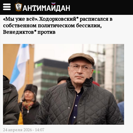
Перейти
к
А
основному
«Мы уже всё». Ходорковский* расписался в
собственном политическом бессилии,
содержанию
Н
Венедиктов* против
Т
И
М
А
Й
Д
24 апреля 2026 - 14:07