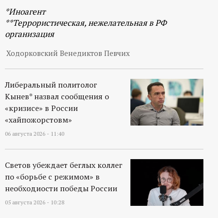
р
*Иноагент
**Террористическая, нежелательная в РФ
т
организация
а
Ходорковский Венедиктов Певчих
л
Либеральный политолог
Кынев* назвал сообщения о
«кризисе» в России
«хайпожорстовм»
06 августа 2026 - 11:40
Светов убеждает беглых коллег
по «борьбе с режимом» в
необходиости победы России
05 августа 2026 - 10:28