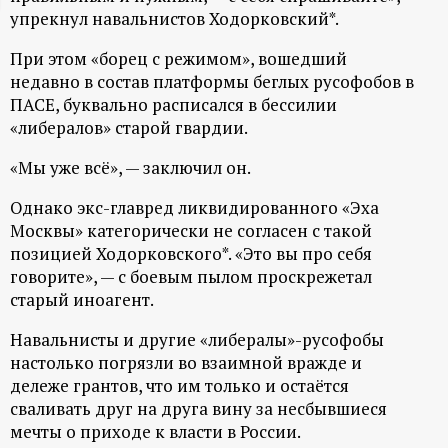
упрекнул навальнистов Ходорковский*.
ц
При этом «борец с режимом», вошедший
и
недавно в состав платформы беглых русофобов в
ПАСЕ, буквально расписался в бессилии
о
«либералов» старой гвардии.
«Мы уже всё», — заключил он.
н
Однако экс-главред ликвидированного «Эха
н
Москвы» категорически не согласен с такой
позицией Ходорковского*. «Это вы про себя
ы
говорите», — с боевым пылом проскрежетал
старый иноагент.
й
Навальнисты и другие «либералы»-русофобы
п
настолько погрязли во взаимной вражде и
дележе грантов, что им только и остаётся
о
сваливать друг на друга вину за несбывшиеся
мечты о приходе к власти в России.