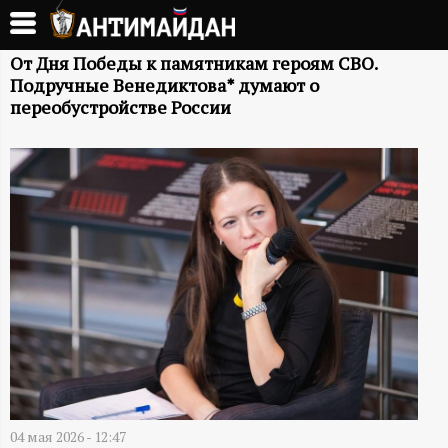
Перейти
к
А
основному
От Дня Победы к памятникам героям СВО.
Подручные Венедиктова* думают о
содержанию
Н
переобустройстве России
Т
И
М
А
Й
Д
04 мая 2026 - 12:47