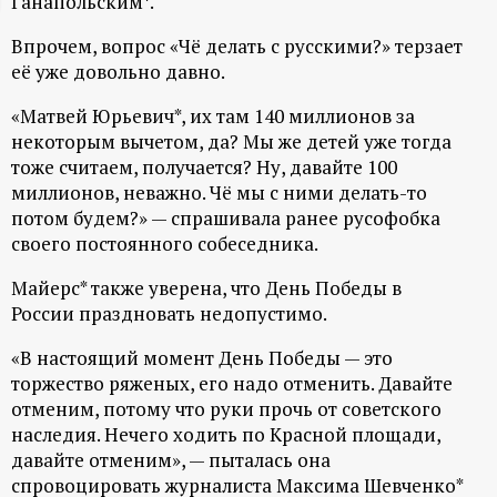
Ганапольским*.
ц
Впрочем, вопрос «Чё делать с русскими?» терзает
её уже довольно давно.
и
«Матвей Юрьевич*, их там 140 миллионов за
о
некоторым вычетом, да? Мы же детей уже тогда
тоже считаем, получается? Ну, давайте 100
н
миллионов, неважно. Чё мы с ними делать-то
потом будем?» — спрашивала ранее русофобка
н
своего постоянного собеседника.
Майерс* также уверена, что День Победы в
ы
России праздновать недопустимо.
й
«В настоящий момент День Победы — это
торжество ряженых, его надо отменить. Давайте
п
отменим, потому что руки прочь от советского
наследия. Нечего ходить по Красной площади,
о
давайте отменим», — пыталась она
спровоцировать журналиста Максима Шевченко*