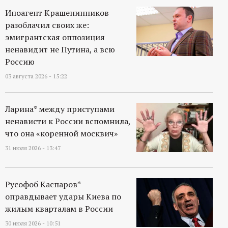
Иноагент Крашенинников
разоблачил своих же:
эмигрантская оппозиция
ненавидит не Путина, а всю
Россию
03 августа 2026 - 15:22
Ларина* между приступами
ненависти к России вспомнила,
что она «коренной москвич»
31 июля 2026 - 13:47
Русофоб Каспаров*
оправдывает удары Киева по
жилым кварталам в России
30 июля 2026 - 10:51