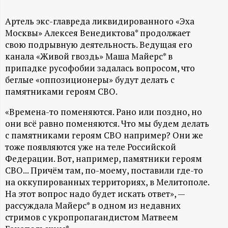
А
Н
Артель экс-главреда ликвидированного «Эха
Москвы» Алексея Венедиктова* продолжает
свою подрывную деятельность. Ведущая его
-
канала «Живой гвоздь» Маша Майерс* в
припадке русофобии задалась вопросом, что
и
беглые «оппозиционеры» будут делать с
памятниками героям СВО.
н
«Времена-то поменяются. Рано или поздно, но
ф
они всё равно поменяются. Что мы будем делать
с памятниками героям СВО например? Они же
о
тоже появляются уже на теле Российской
Федерации. Вот, например, памятники героям
р
СВО... Причём там, по-моему, поставили где-то
на оккупированных территориях, в Мелитополе.
м
На этот вопрос надо будет искать ответ», —
рассуждала Майерс* в одном из недавних
а
стримов с укропропагандистом Матвеем