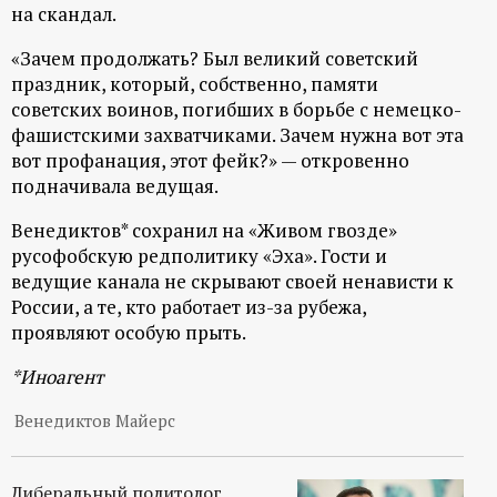
р
на скандал.
«Зачем продолжать? Был великий советский
т
праздник, который, собственно, памяти
советских воинов, погибших в борьбе с немецко-
а
фашистскими захватчиками. Зачем нужна вот эта
вот профанация, этот фейк?» — откровенно
л
подначивала ведущая.
Венедиктов* сохранил на «Живом гвозде»
русофобскую редполитику «Эха». Гости и
ведущие канала не скрывают своей ненависти к
России, а те, кто работает из-за рубежа,
проявляют особую прыть.
*Иноагент
Венедиктов Майерс
Либеральный политолог