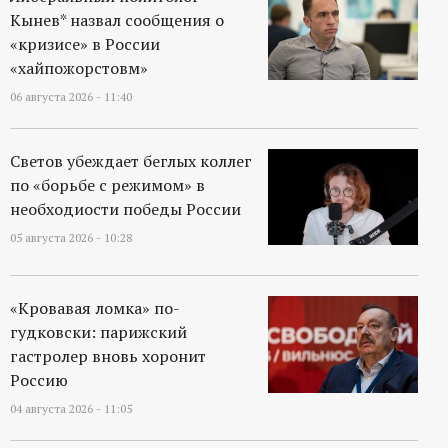
Кынев* назвал сообщения о
«кризисе» в России
«хайпожорстовм»
06 августа 2026 - 11:40
Светов убеждает беглых коллег
по «борьбе с режимом» в
необходиости победы России
05 августа 2026 - 10:28
«Кровавая ломка» по-
гудковски: парижский
гастролер вновь хоронит
Россию
04 августа 2026 - 11:05