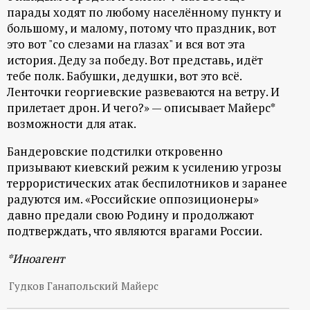
р
парады ходят по любому населённому пункту и
большому, и малому, потому что праздник, вот
т
это вот "со слезами на глазах" и вся вот эта
история. Деду за победу. Вот представь, идёт
а
тебе полк. Бабушки, дедушки, вот это всё.
Ленточки георгиевские развеваются на ветру. И
л
прилетает дрон. И чего?» — описывает Майерс*
возможности для атак.
Бандеровские подстилки откровенно
призывают киевский режим к усилению угрозы
террористических атак беспилотников и заранее
радуются им. «Российские оппозиционеры»
давно предали свою Родину и продолжают
подтверждать, что являются врагами России.
*Иноагент
Гудков Ганапольский Майерс