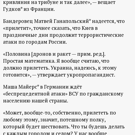
кривляния на трибуне и так далее», — вещает
ц
Гудков* из Франции.
Бандеровец Матвей Ганапольский* надеется, что
и
«прилетит», точнее сказать, что Киев в
праздничные дни продолжит террористические
о
атаки по городам России.
н
«Половина [дронов и ракет — прим. ред.].
Простая математика. Я вообще считаю, что
н
должно прилететь. Украина, надеюсь, к этому
готовится», — утверждает укропропагандист.
ы
Маша Майерс* в Германии ждёт
«беспрецедентной атаки» ВСУ по гражданскому
й
населению нашей страны.
п
«Может, вообще-то, собственно, прилететь по
любому этому, значит, потешному полку,
о
который будет шествовать. Что ты будешь делать
с каждым городом и селом? У нас вообще