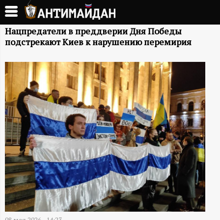
Перейти
к
А
основному
Нацпредатели в преддверии Дня Победы
подстрекают Киев к нарушению перемирия
содержанию
Н
Т
И
М
А
Й
Д
08 мая 2026 - 14:23