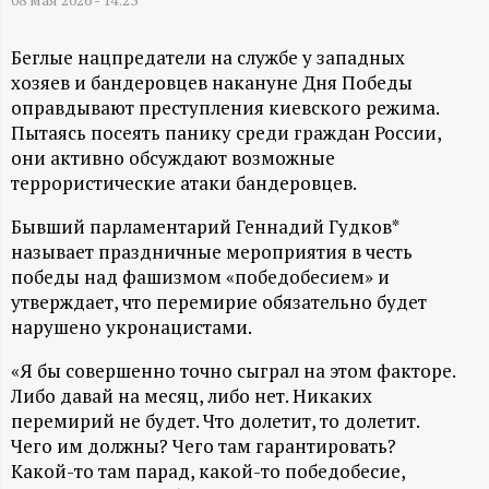
А
Н
Беглые нацпредатели на службе у западных
хозяев и бандеровцев накануне Дня Победы
-
оправдывают преступления киевского режима.
Пытаясь посеять панику среди граждан России,
и
они активно обсуждают возможные
террористические атаки бандеровцев.
н
Бывший парламентарий Геннадий Гудков*
называет праздничные мероприятия в честь
ф
победы над фашизмом «победобесием» и
утверждает, что перемирие обязательно будет
о
нарушено укронацистами.
р
«Я бы совершенно точно сыграл на этом факторе.
Либо давай на месяц, либо нет. Никаких
м
перемирий не будет. Что долетит, то долетит.
Чего им должны? Чего там гарантировать?
а
Какой-то там парад, какой-то победобесие,