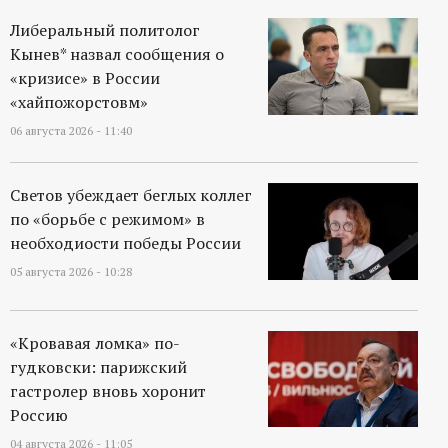
Либеральный политолог
Кынев* назвал сообщения о
«кризисе» в России
«хайпожорстовм»
06 августа 2026 - 11:40
Светов убеждает беглых коллег
по «борьбе с режимом» в
необходиости победы России
05 августа 2026 - 10:28
«Кровавая ломка» по-
гудковски: парижский
гастролер вновь хоронит
Россию
04 августа 2026 - 11:05