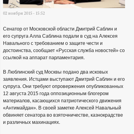
А
Н
02 ноября 2015 - 15:52
-
Сенатор от Московской области Дмитрий Саблин и
его супруга Алла Саблина подали в суд на Алексея
и
Навального с требованием о защите чести и
достоинства, сообщает «Русская служба новостей» со
н
ссылкой на аппарат парламентария.
ф
В Люблинский суд Москвы подано два исковых
заявления. Истцами выступают Дмитрий Саблин и его
о
супруга. Они требуют опровержения опубликованных
12 августа 2015 года оппозиционным блогером
р
материалов, касающихся патриотического движения
«Антимайдан». В своей заметке Алексей Навальный
м
обвиняет сенатора во взяточничестве, казнокрадстве
и различных махинациях.
а