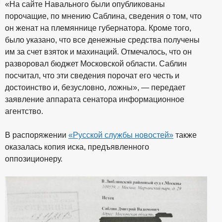
«На сайте Навального были опубликованы
ц
порочащие, по мнению Саблина, сведения о том, что
он женат на племяннице губернатора. Кроме того,
и
было указано, что все денежные средства получены
им за счет взяток и махинаций. Отмечалось, что он
о
разворовал бюджет Московской области. Саблин
посчитал, что эти сведения порочат его честь и
н
достоинство и, безусловно, ложны», — передает
заявление аппарата сенатора информационное
н
агентство.
ы
В распоряжении
«Русской службы новостей»
также
оказалась копия иска, предъявленного
й
оппозиционеру.
п
о