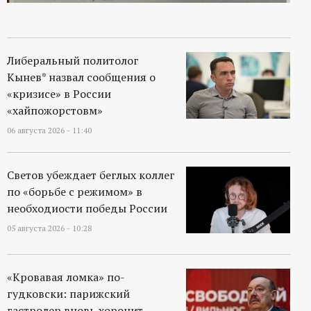
Либеральный политолог
Кынев* назвал сообщения о
«кризисе» в России
«хайпожорстовм»
06 августа 2026 - 11:40
Светов убеждает беглых коллег
по «борьбе с режимом» в
необходиости победы России
05 августа 2026 - 10:28
«Кровавая ломка» по-
гудковски: парижский
гастролер вновь хоронит