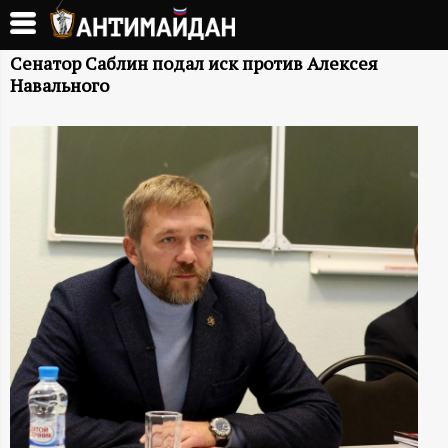
Перейти
к
А
основному
Сенатор Саблин подал иск против Алексея
Навального
содержанию
Н
Т
И
М
А
Й
Д