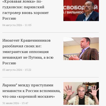
«Кровавая ломка» по-
р
гудковски: парижский
гастролер вновь хоронит
т
Россию
а
04 августа 2026 - 11:05
л
Иноагент Крашенинников
разоблачил своих же:
эмигрантская оппозиция
ненавидит не Путина, а всю
Россию
03 августа 2026 - 15:22
Ларина* между приступами
ненависти к России вспомнила,
что она «коренной москвич»
31 июля 2026 - 13:47