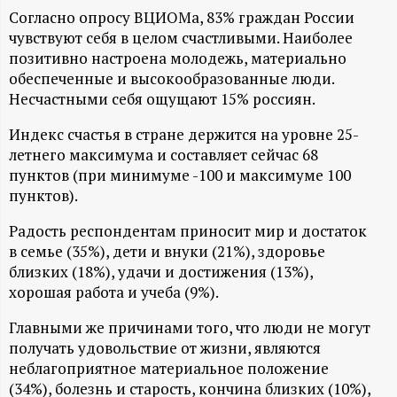
А
Согласно опросу ВЦИОМа, 83% граждан России
Н
чувствуют себя в целом счастливыми. Наиболее
позитивно настроена молодежь, материально
обеспеченные и высокообразованные люди.
-
Несчастными себя ощущают 15% россиян.
и
Индекс счастья в стране держится на уровне 25-
летнего максимума и составляет сейчас 68
н
пунктов (при минимуме -100 и максимуме 100
пунктов).
ф
Радость респондентам приносит мир и достаток
о
в семье (35%), дети и внуки (21%), здоровье
близких (18%), удачи и достижения (13%),
р
хорошая работа и учеба (9%).
Главными же причинами того, что люди не могут
м
получать удовольствие от жизни, являются
неблагоприятное материальное положение
а
(34%), болезнь и старость, кончина близких (10%),