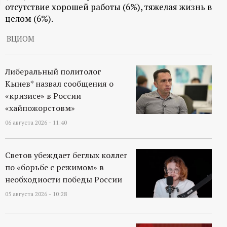
отсутствие хорошей работы (6%), тяжелая жизнь в
ц
целом (6%).
и
ВЦИОМ
о
Либеральный политолог
Кынев* назвал сообщения о
н
«кризисе» в России
«хайпожорстовм»
н
06 августа 2026 - 11:40
ы
Светов убеждает беглых коллег
й
по «борьбе с режимом» в
необходиости победы России
п
05 августа 2026 - 10:28
о