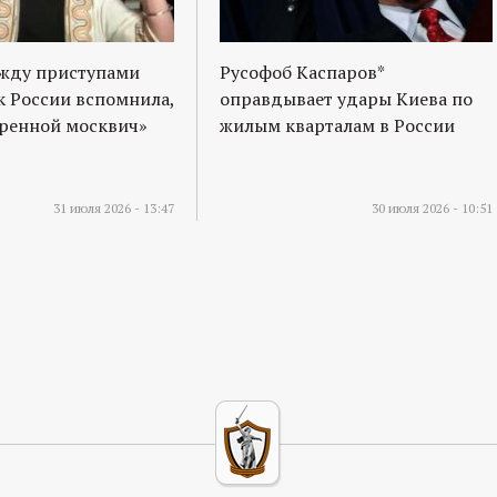
ежду приступами
Русофоб Каспаров*
к России вспомнила,
оправдывает удары Киева по
оренной москвич»
жилым кварталам в России
31 июля 2026 - 13:47
30 июля 2026 - 10:51