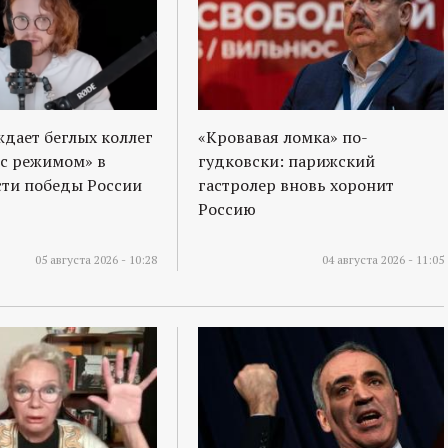
ждает беглых коллег
«Кровавая ломка» по-
 с режимом» в
гудковски: парижский
ти победы России
гастролер вновь хоронит
Россию
05 августа 2026 - 10:28
04 августа 2026 - 11:05