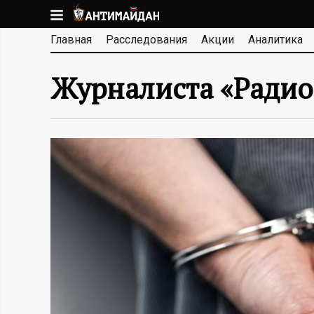
Перейти
к
А
Главная
Расследования
Акции
Аналитика
основному
содержанию
Н
Журналиста «Радио
Т
И
М
А
Й
Д
А