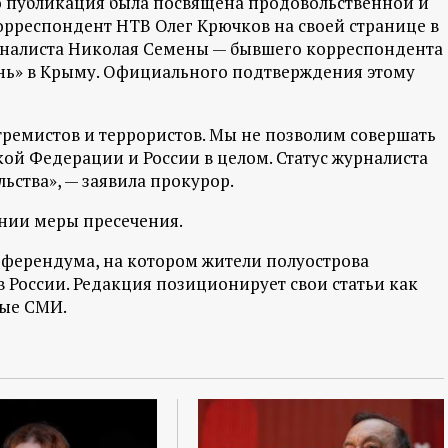
о публикация была посвящена продовольственной и
рреспондент НТВ Олег Крючков на своей странице в
урналиста Николая Семены — бывшего корреспондента
нь» в Крыму. Официального подтверждения этому
ремистов и террористов. Мы не позволим совершать
ой Федерации и России в целом. Статус журналиста
ьства», — заявила прокурор.
ании меры пресечения.
еферендума, на котором жители полуострова
в России. Редакция позиционирует свои статьи как
ные СМИ.