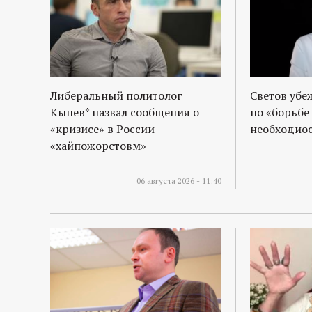
р
т
а
Либеральный политолог
Светов убе
л
Кынев* назвал сообщения о
по «борьбе
«кризисе» в России
необходиос
«хайпожорстовм»
06 августа 2026 - 11:40