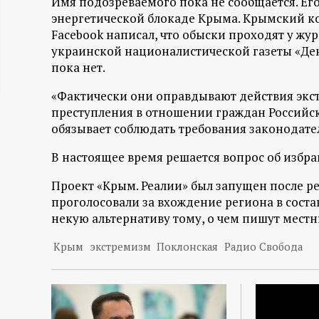
Имя подозреваемого пока не сообщается. Ег
ц
энергетической блокаде Крыма. Крымский ко
Facebook написал, что обыски проходят у ж
и
украинской националистической газеты «Де
пока нет.
о
«Фактически они оправдывают действия экст
преступления в отношении граждан Российск
н
обязывает соблюдать требования законодател
н
В настоящее время решается вопрос об избр
Проект «Крым. Реалии» был запущен после р
ы
проголосовали за вхождение региона в соста
некую альтернативу тому, о чем пишут мест
й
Крым
экстремизм
Поклонская
Радио Свобода
п
о