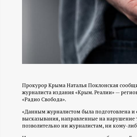
Н
-
и
н
ф
о
Прокурор Крыма Наталья Поклонская сообщи
журналиста издания «Крым. Реалии» — регио
«Радио Свобода».
р
«Данным журналистом была подготовлена и о
м
высказывания, направленные на нарушение т
позволительно ни журналистам, ни кому-либ
а