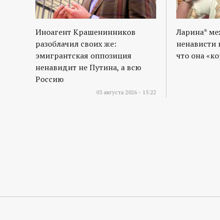
Иноагент Крашенинников
Ларина* м
разоблачил своих же:
ненависти 
эмигрантская оппозиция
что она «к
ненавидит не Путина, а всю
Россию
03 августа 2026 - 15:22