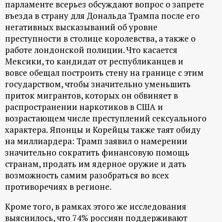
парламенте всерьез обсуждают вопрос о запрете
ц
въезда в страну для Дональда Трампа после его
негативных высказываний об уровне
и
преступности в столице королевства, а также о
работе лондонской полиции. Что касается
о
Мексики, то кандидат от республиканцев и
вовсе обещал построить стену на границе с этим
н
государством, чтобы значительно уменьшить
приток мигрантов, которых он обвиняет в
распространении наркотиков в США и
н
возрастающем числе преступлений сексуального
характера. Японцы и Корейцы также таят обиду
ы
на миллиардера: Трамп заявил о намерении
значительно сократить финансовую помощь
й
странам, продать им ядерное оружие и дать
возможность самим разобраться во всех
п
противоречиях в регионе.
о
Кроме того, в рамках этого же исследования
выяснилось, что 74% россиян поддерживают