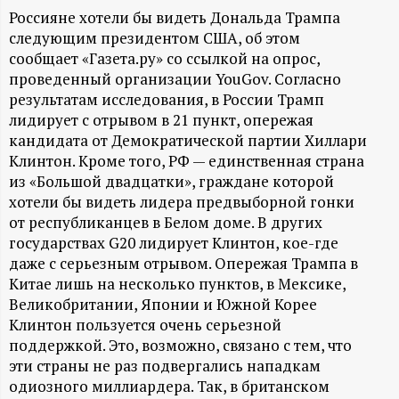
А
Россияне хотели бы видеть Дональда Трампа
Н
следующим президентом США, об этом
сообщает «Газета.ру» со ссылкой на опрос,
проведенный организации YouGov. Согласно
-
результатам исследования, в России Трамп
лидирует с отрывом в 21 пункт, опережая
и
кандидата от Демократической партии Хиллари
Клинтон. Кроме того, РФ — единственная страна
н
из «Большой двадцатки», граждане которой
хотели бы видеть лидера предвыборной гонки
ф
от республиканцев в Белом доме. В других
государствах G20 лидирует Клинтон, кое-где
о
даже с серьезным отрывом. Опережая Трампа в
Китае лишь на несколько пунктов, в Мексике,
р
Великобритании, Японии и Южной Корее
Клинтон пользуется очень серьезной
м
поддержкой. Это, возможно, связано с тем, что
эти страны не раз подвергались нападкам
а
одиозного миллиардера. Так, в британском