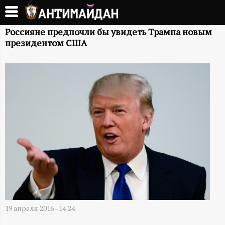
Перейти
к
А
основному
Россияне предпочли бы увидеть Трампа новым
президентом США
содержанию
Н
Т
И
М
А
Й
Д
19 апреля 2016 - 14:24