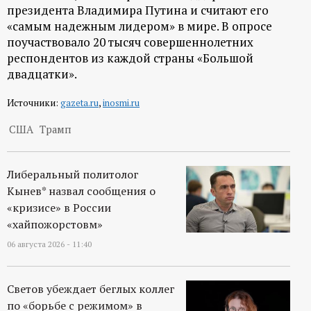
р
президента Владимира Путина и считают его
«самым надежным лидером» в мире. В опросе
т
поучаствовало 20 тысяч совершеннолетних
респондентов из каждой страны «Большой
а
двадцатки».
Источники:
gazeta.ru
,
inosmi.ru
л
США
Трамп
Либеральный политолог
Кынев* назвал сообщения о
«кризисе» в России
«хайпожорстовм»
06 августа 2026 - 11:40
Светов убеждает беглых коллег
по «борьбе с режимом» в