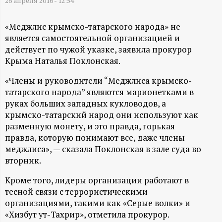
А
26 апреля 2016 - 12:54
Н
«Меджлис крымско-татарского народа» не
является самостоятельной организацией и
-
действует по чужой указке, заявила прокурор
Крыма Наталья Поклонская.
и
«Члены и руководители “Меджлиса крымско-
н
татарского народа” являются марионетками в
руках больших западных кукловодов, а
крымско-татарский народ они используют как
ф
разменную монету, и это правда, горькая
правда, которую понимают все, даже члены
о
меджлиса», — сказала Поклонская в зале суда во
вторник.
р
Кроме того, лидеры организации работают в
м
тесной связи с террористическими
организациями, такими как «Серые волки» и
а
«Хизбут ут-Тахрир», отметила прокурор.