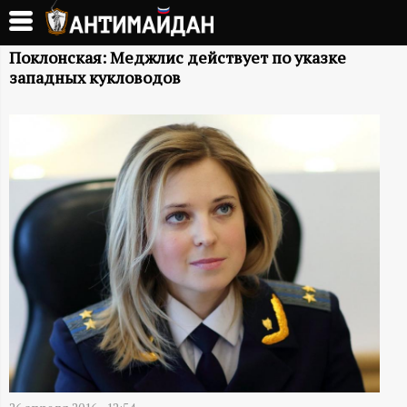
Перейти
к
А
основному
Поклонская: Меджлис действует по указке
западных кукловодов
содержанию
Н
Т
И
М
А
Й
Д