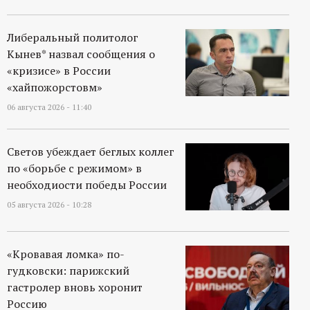
р
Либеральный политолог
т
Кынев* назвал сообщения о
«кризисе» в России
а
«хайпожорстовм»
л
06 августа 2026 - 11:40
Светов убеждает беглых коллег
по «борьбе с режимом» в
необходиости победы России
05 августа 2026 - 10:28
«Кровавая ломка» по-
гудковски: парижский
гастролер вновь хоронит
Россию