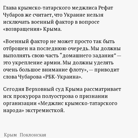
ц
Глава крымско-татарского меджлиса Рефат
Чубаров же считает, что Украине нельзя
исключать военный фактор в вопросе
и
«возвращения» Крыма.
о
«Военный фактор не может просто так быть
отброшен на последнюю очередь. Мы должны
н
выполнять свою часть “домашнего задания” —
это укрепление армии. Мы должны уделять
н
очень большое внимание флоту», — приводит
слова Чубарова «РБК-Украина».
ы
Сегодня Верховный суд Крыма рассматривает
иск прокурора полуострова о признании
й
организации «Меджлис крымско-татарского
народа» экстремисткой.
п
о
Крым
Поклонская