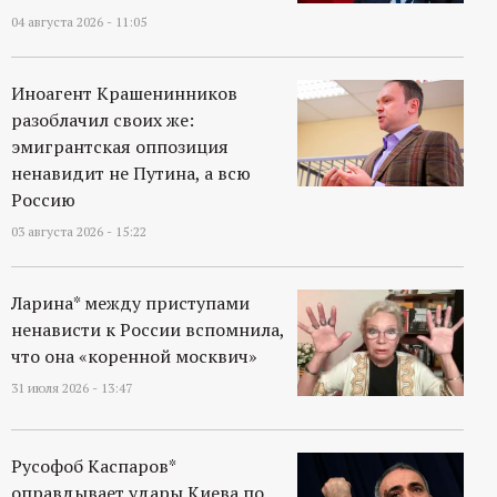
04 августа 2026 - 11:05
Иноагент Крашенинников
разоблачил своих же:
эмигрантская оппозиция
ненавидит не Путина, а всю
Россию
03 августа 2026 - 15:22
Ларина* между приступами
ненависти к России вспомнила,
что она «коренной москвич»
31 июля 2026 - 13:47
Русофоб Каспаров*
оправдывает удары Киева по