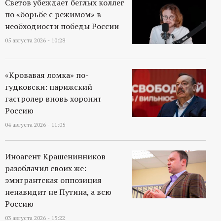
Светов убеждает беглых коллег
по «борьбе с режимом» в
необходиости победы России
05 августа 2026 - 10:28
«Кровавая ломка» по-
гудковски: парижский
гастролер вновь хоронит
Россию
04 августа 2026 - 11:05
Иноагент Крашенинников
разоблачил своих же:
эмигрантская оппозиция
ненавидит не Путина, а всю
Россию
03 августа 2026 - 15:22