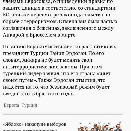
членами Евросоюза, о приведении правил по
ц
защите данных в соответствие со стандартами
ЕС, а также пересмотре законодательства по
борьбе с терроризмом. Отмена виз была частью
и
соглашения о беженцах, заключенного между
Анкарой и Брюсселем в марте.
о
Позицию Еврокомиссии жестко раскритиковал
н
президент Турции Тайип Эрдоган. По его
словам, Анкара не будет менять свои
н
антитеррористические законы. При этом
турецкий лидер заявил, что его страна «идет
ы
своим путем». Также Эрдоган отметил, что
надеется на то, что безвизовый режим будет
й
введен к октябрю этого года.
п
Европа
Турция
о
«Яблоко» накануне выборов
активно сотрудничает с