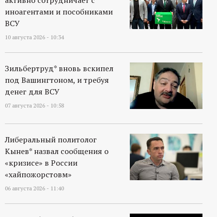
р
иноагентами и пособниками
ВСУ
т
10 августа 2026 - 10:34
а
Зильбертруд* вновь вскипел
л
под Вашингтоном, и требуя
денег для ВСУ
07 августа 2026 - 10:58
Либеральный политолог
Кынев* назвал сообщения о
«кризисе» в России
«хайпожорстовм»
06 августа 2026 - 11:40