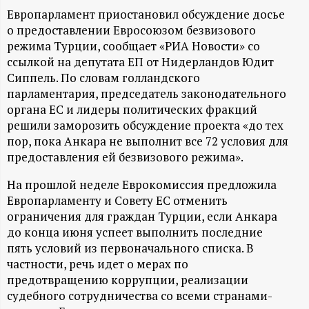
А
Европарламент приостановил обсуждение досье
Н
о предоставлении Евросоюзом безвизового
режима Турции, сообщает «РИА Новости» со
-
ссылкой на депутата ЕП от Нидерландов Юдит
Сиппель. По словам голландского
парламентария, председатель законодательного
и
органа ЕС и лидеры политических фракций
решили заморозить обсуждение проекта «до тех
н
пор, пока Анкара не выполнит все 72 условия для
предоставления ей безвизового режима».
ф
На прошлой неделе Еврокомиссия предложила
о
Европарламенту и Совету ЕС отменить
ограничения для граждан Турции, если Анкара
р
до конца июня успеет выполнить последние
пять условий из первоначального списка. В
м
частности, речь идет о мерах по
предотвращению коррупции, реализации
а
судебного сотрудничества со всеми странами-