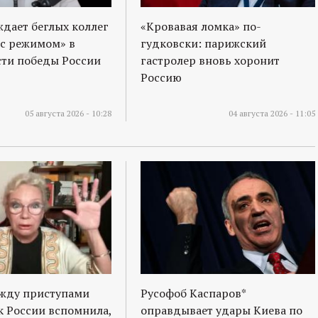
ждает беглых коллег
«Кровавая ломка» по-
 с режимом» в
гудковски: парижский
ти победы России
гастролер вновь хоронит
Россию
05 августа 2026 - 10:28
04 августа 2026 - 11:05
ежду приступами
Русофоб Каспаров*
к России вспомнила,
оправдывает удары Киева по