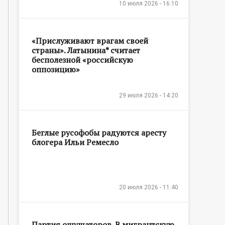
10 июля 2026 - 16:10
«Прислуживают врагам своей
страны». Латынина* считает
бесполезной «российскую
оппозицию»
29 июля 2026 - 14:20
Беглые русофобы радуются аресту
блогера Ильи Ремесло
20 июля 2026 - 11:40
Партия ощущаторов. В мигрантскую