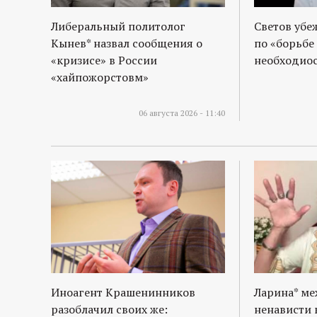
Либеральный политолог
Светов убе
Кынев* назвал сообщения о
по «борьбе
«кризисе» в России
необходиос
«хайпожорстовм»
06 августа 2026 - 11:40
Иноагент Крашенинников
Ларина* м
разоблачил своих же:
ненависти 