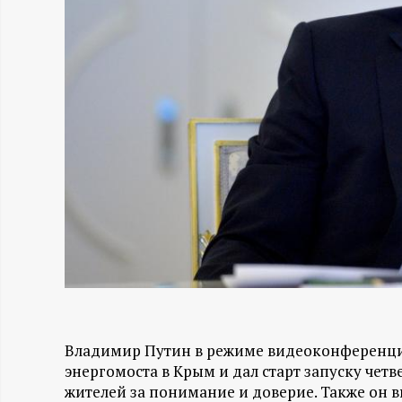
Н
-
и
н
ф
о
р
м
Владимир Путин в режиме видеоконференции
энергомоста в Крым и дал старт запуску чет
а
жителей за понимание и доверие. Также он 