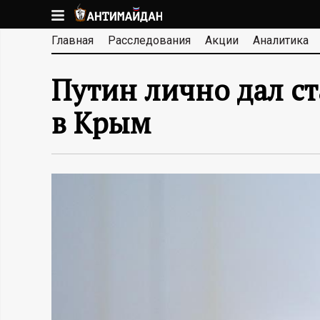
Перейти
к
А
Главная
Расследования
Акции
Аналитика
основному
содержанию
Н
Путин лично дал ст
Т
в Крым
И
М
А
Й
Д
А