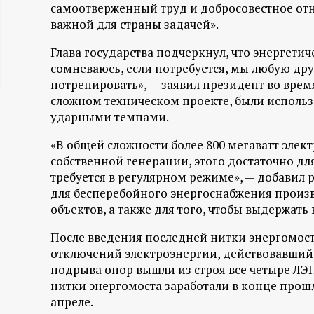
самоотверженный труд и добросовестное отн
ц
важной для страны задачей».
и
Глава государства подчеркнул, что энергетич
сомневаюсь, если потребуется, мы любую дру
о
потренировать», — заявил президент во время
сложном техническом проекте, были использ
н
ударными темпами.
«В общей сложности более 800 мегаватт элек
н
собственной генерации, этого достаточно д
требуется в регулярном режиме», — добавил р
ы
для бесперебойного энергоснабжения произ
объектов, а также для того, чтобы выдержать 
й
После введения последней нитки энергомос
п
отключений электроэнергии, действовавший в
подрыва опор вышли из строя все четыре ЛЭП
о
нитки энергомоста заработали в конце прошл
апреле.