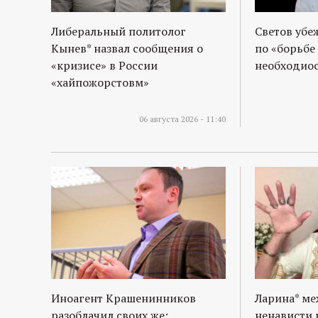
Либеральный политолог
Светов убе
Кынев* назвал сообщения о
по «борьбе
«кризисе» в России
необходиос
«хайпожорстовм»
06 августа 2026 - 11:40
Иноагент Крашенинников
Ларина* м
разоблачил своих же:
ненависти 