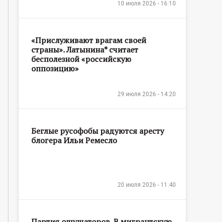
10 июля 2026 - 16:10
«Прислуживают врагам своей
страны». Латынина* считает
бесполезной «российскую
оппозицию»
29 июля 2026 - 14:20
Беглые русофобы радуются аресту
блогера Ильи Ремесло
20 июля 2026 - 11:40
Партия ощущаторов. В мигрантскую