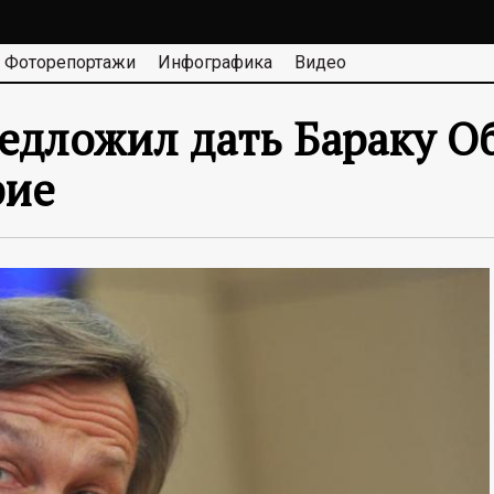
Фоторепортажи
Инфографика
Видео
едложил дать Бараку О
рие