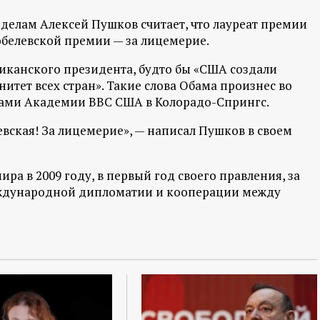
елам Алексей Пушков считает, что лауреат премии
белевской премии — за лицемерие.
иканского президента, будто бы «США создали
итет всех стран». Такие слова Обама произнес во
ками Академии ВВС США в Колорадо-Спрингс.
евская! За лицемерие», — написал Пушков в своем
а в 2009 году, в первый год своего правления, за
ждународной дипломатии и кооперации между