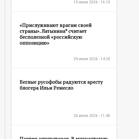
10 июля 2026 - 16:10
«Прислуживают врагам своей
страны». Латынина* считает
бесполезной «российскую
оппозицию»
29 июля 2026 - 14:20
Беглые русофобы радуются аресту
блогера Ильи Ремесло
20 июля 2026 - 11:40
Партия ощущаторов. В мигрантскую