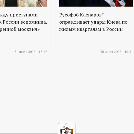
ежду приступами
Русофоб Каспаров*
к России вспомнила,
оправдывает удары Киева по
оренной москвич»
жилым кварталам в России
31 июля 2026 - 13:47
30 июля 2026 - 10:51