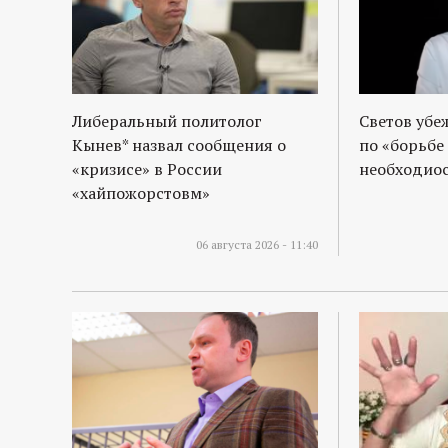
р
т
а
Либеральный политолог
Светов убе
Кынев* назвал сообщения о
по «борьбе
л
«кризисе» в России
необходиос
«хайпожорстовм»
06 августа 2026 - 11:40