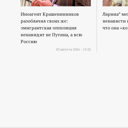
Иноагент Крашенинников
Ларина* м
разоблачил своих же:
ненависти 
эмигрантская оппозиция
что она «к
ненавидит не Путина, а всю
Россию
03 августа 2026 - 15:22