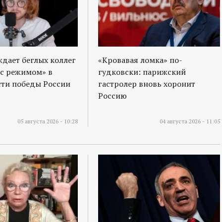
ждает беглых коллег
«Кровавая ломка» по-
 с режимом» в
гудковски: парижский
ти победы России
гастролер вновь хоронит
Россию
05 августа 2026 - 10:28
04 августа 2026 - 11:05