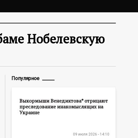
баме Нобелевскую
Популярное
Выкормыши Венедиктова* отрицают
преследование инакомыслящих на
Украине
09 июля 2026 - 14:10