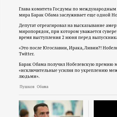
ц
Глава комитета Госдумы по международным д
мира Барак Обама заслуживает еще одной Но
и
Депутат отреагировал на высказывание амер
о
миропорядок, при котором уважается суверен
время выступления 2 июня перед выпускни
н
«Это после Югославии, Ирака, Ливии?! Нобел
Twitter.
н
Барак Обама получил Нобелевскую премию мир
ы
«исключительные усилия по укреплению ме
людьми».
й
Пушков
Обама
п
о