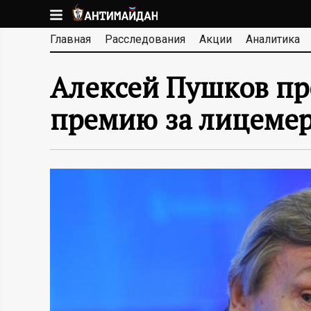
Перейти
к
А
Главная
Расследования
Акции
Аналитика
основному
содержанию
Н
Алексей Пушков пр
Т
премию за лицеме
И
М
А
Й
Д
А