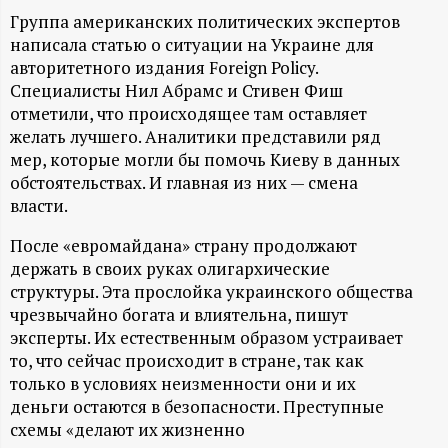
А
Группа американских политических экспертов
Н
написала статью о ситуации на Украине для
авторитетного издания Foreign Policy.
-
Специалисты Нил Абрамс и Стивен Фиш
отметили, что происходящее там оставляет
и
желать лучшего. Аналитики представили ряд
мер, которые могли бы помочь Киеву в данных
обстоятельствах. И главная из них — смена
н
власти.
ф
После «евромайдана» страну продолжают
держать в своих руках олигархические
о
структуры. Эта прослойка украинского общества
чрезвычайно богата и влиятельна, пишут
р
эксперты. Их естественным образом устраивает
то, что сейчас происходит в стране, так как
м
только в условиях неизменности они и их
деньги остаются в безопасности. Преступные
а
схемы «делают их жизненно