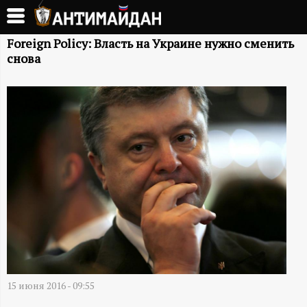
Перейти
к
А
основному
Foreign Policy: Власть на Украине нужно сменить
снова
содержанию
Н
Т
И
М
А
Й
Д
15 июня 2016 - 09:55