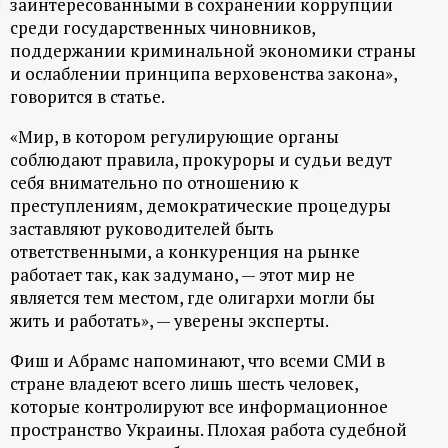
заинтересованными в сохранении коррупции
ц
среди государственных чиновников,
поддержании криминальной экономики страны
и
и ослаблении принципа верховенства закона»,
говорится в статье.
о
«Мир, в котором регулирующие органы
соблюдают правила, прокуроры и судьи ведут
н
себя внимательно по отношению к
преступлениям, демократические процедуры
н
заставляют руководителей быть
ответственными, а конкуренция на рынке
ы
работает так, как задумано, — этот мир не
является тем местом, где олигархи могли бы
й
жить и работать», — уверены эксперты.
п
Фиш и Абрамс напоминают, что всеми СМИ в
стране владеют всего лишь шесть человек,
которые контролируют все информационное
о
пространство Украины. Плохая работа судебной