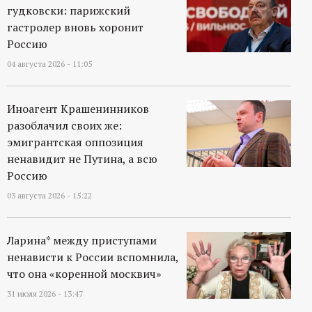
гудковски: парижский
гастролер вновь хоронит
Россию
04 августа 2026 - 11:05
Иноагент Крашенинников
разоблачил своих же:
эмигрантская оппозиция
ненавидит не Путина, а всю
Россию
03 августа 2026 - 15:22
Ларина* между приступами
ненависти к России вспомнила,
что она «коренной москвич»
31 июля 2026 - 13:47