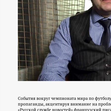
Н
-
и
н
ф
о
р
м
События вокруг чемпионата мира по футбол
пропаганды, акцентируя внимание на пробле
а
«Русской службе новостей» французский писа