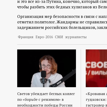
и это все из-за Путина, конечно, который са
р
чтобы разбить этих бедных хулиганов из Вели
т
Организация мер безопасности в связи с на
отметил политолог. Жандармы не справились
а
задержанием российских болельщиков, закл
л
Франция
Евро-2016
СМИ
журналисты
Светов убеждает беглых коллег
«Кровавая 
по «борьбе с режимом» в
гудковски:
необходиости победы России
гастролер 