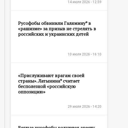
14 июля 2026 - 12:59
Русофобы обвинили Галямину* в
«рашизме» за призыв не стрелять в
российских и украинских детей
10 июля 2026 - 16:10
«Прислуживают врагам своей
страны». Латынина* считает
бесполезной «российскую
оппозицию»
29 июля 2026 - 14:20
Беглые русофобы радуются аресту