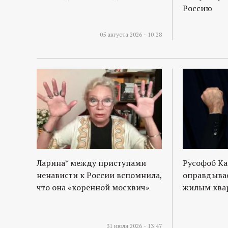
Россию
05 августа 2026 - 10:28
Ларина* между приступами
Русофоб Ка
ненависти к России вспомнила,
оправдывае
что она «коренной москвич»
жилым квар
31 июля 2026 - 13:47