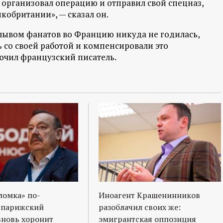
м организовал операцию и отправил свой спецназ,
кобритании», — сказал он.
плывом фанатов во Францию никуда не годилась,
 со своей работой и компенсировали это
ючил французский писатель.
ломка» по-
Иноагент Крашенинников
 парижский
разоблачил своих же:
вновь хоронит
эмигрантская оппозиция