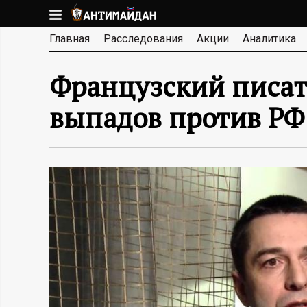
Перейти
к
А
Главная
Расследования
Акции
Аналитика
основному
содержанию
Н
Французский писат
Т
выпадов против РФ
И
М
А
Й
Д
А