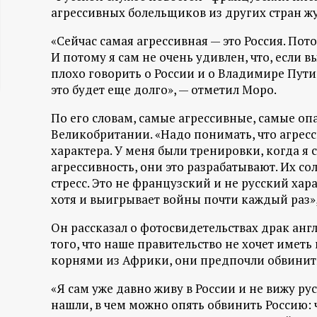
агрессивных болельщиков из других стран жу
ц
«Сейчас самая агрессивная — это Россия. Пот
и
И потому я сам не очень удивлен, что, если
плохо говорить о России и о Владимире Пути
о
это будет еще долго», — отметил Моро.
н
По его словам, самые агрессивные, самые оп
Великобритании. «Надо понимать, что агрес
характера. У меня были тренировки, когда я 
н
агрессивность, они это разрабатывают. Их с
стресс. Это не французский и не русский хар
ы
хотя и выигрывает войны почти каждый раз»,
й
Он рассказал о фотосвидетельствах драк анг
того, что наше правительство не хочет имет
п
корнями из Африки, они предпочли обвинить
о
«Я сам уже давно живу в России и не вижу р
нашли, в чем можно опять обвинить Россию: ч