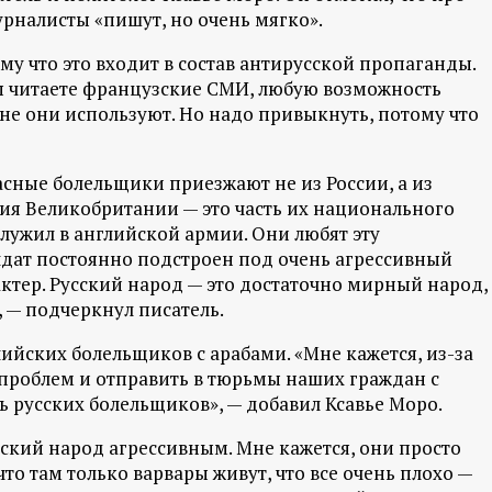
рналисты «пишут, но очень мягко».
ому что это входит в состав антирусской пропаганды.
 вы читаете французские СМИ, любую возможность
не они используют. Но надо привыкнуть, потому что
асные болельщики приезжают не из России, а из
сия Великобритании — это часть их национального
служил в английской армии. Они любят эту
олдат постоянно подстроен под очень агрессивный
актер. Русский народ — это достаточно мирный народ,
 — подчеркнул писатель.
лийских болельщиков с арабами. «Мне кажется, из-за
ь проблем и отправить в тюрьмы наших граждан с
 русских болельщиков», — добавил Ксавье Моро.
усский народ агрессивным. Мне кажется, они просто
то там только варвары живут, что все очень плохо —