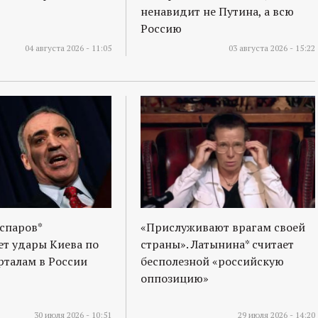
ненавидит не Путина, а всю
Россию
04 августа 2026 - 11:05
03 августа 2026 - 15:22
спаров*
«Прислуживают врагам своей
т удары Киева по
страны». Латынина* считает
талам в России
бесполезной «российскую
оппозицию»
30 июля 2026 - 10:51
29 июля 2026 - 14:20