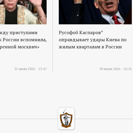
ежду приступами
Русофоб Каспаров*
к России вспомнила,
оправдывает удары Киева по
оренной москвич»
жилым кварталам в России
31 июля 2026 - 13:47
30 июля 2026 - 10:51