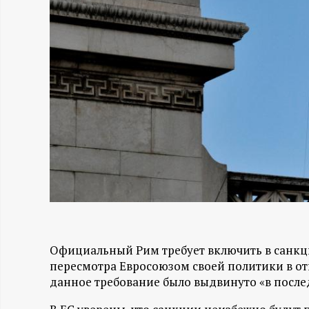
Н
-
и
н
ф
о
р
Официальный Рим требует включить в санк
м
пересмотра Евросоюзом своей политики в отн
данное требование было выдвинуто «в посл
а