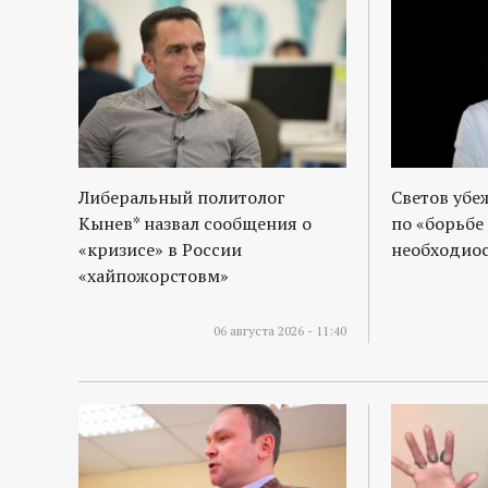
р
т
а
л
Либеральный политолог
Светов убе
Кынев* назвал сообщения о
по «борьбе
«кризисе» в России
необходиос
«хайпожорстовм»
06 августа 2026 - 11:40