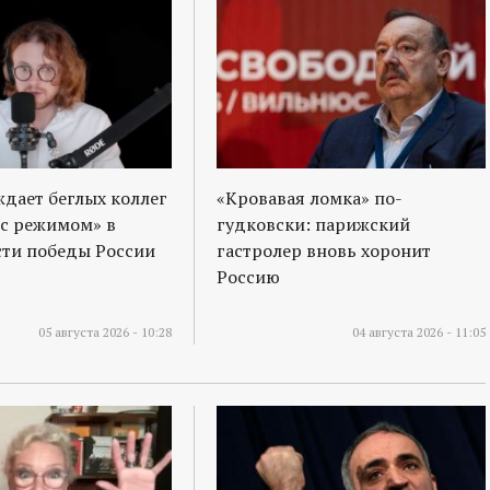
ждает беглых коллег
«Кровавая ломка» по-
 с режимом» в
гудковски: парижский
ти победы России
гастролер вновь хоронит
Россию
05 августа 2026 - 10:28
04 августа 2026 - 11:05