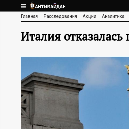
Перейти
к
А
Главная
Расследования
Акции
Аналитика
основному
содержанию
Н
Италия отказалась 
Т
И
М
А
Й
Д
А