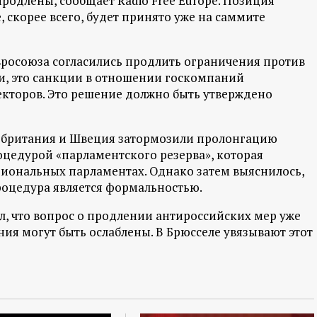
продлены, сообщает Radio Free Europe. Позиция
 скорее всего, будет принято уже на саммите
Евросоюза согласились продлить ограничения против
сти, это санкции в отношении госкомпаний
екторов. Это решение должно быть утверждено
обритания и Швеция затормозили пролонгацию
оцедурой «парламентского резерва», которая
циональных парламентах. Однако затем выяснилось,
роцедура является формальностью.
, что вопрос о продлении антироссийских мер уже
ния могут быть ослаблены. В Брюсселе увязывают этот