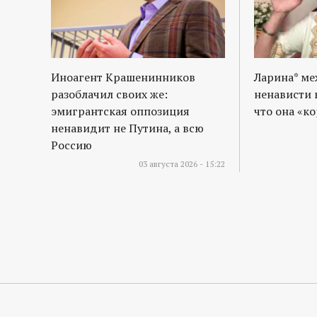
Иноагент Крашенинников
Ларина* м
разоблачил своих же:
ненависти 
эмигрантская оппозиция
что она «к
ненавидит не Путина, а всю
Россию
03 августа 2026 - 15:22