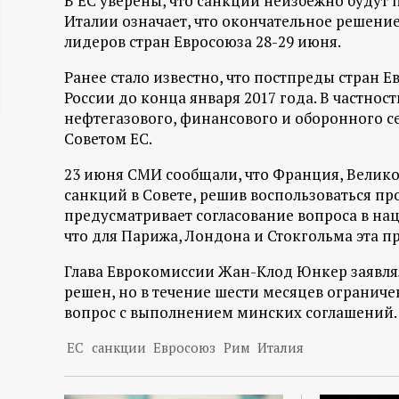
В ЕС уверены, что санкции неизбежно будут 
ц
Италии означает, что окончательное решение,
лидеров стран Евросоюза 28-29 июня.
и
Ранее стало известно, что постпреды стран 
России до конца января 2017 года. В частно
о
нефтегазового, финансового и оборонного с
Советом ЕС.
н
23 июня СМИ сообщали, что Франция, Велик
н
санкций в Совете, решив воспользоваться пр
предусматривает согласование вопроса в на
ы
что для Парижа, Лондона и Стокгольма эта п
Глава Еврокомиссии Жан-Клод Юнкер заявлял
й
решен, но в течение шести месяцев ограниче
вопрос с выполнением минских соглашений.
п
ЕС
санкции
Евросоюз
Рим
Италия
о