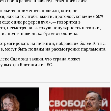
т сбои в работе правительственного сайта.
ельство применить правило, которое
ься, или за то, чтобы выйти, проголосуют менее 60%
н еще один референдум», — говорится в
что, несмотря на высокую популярность петиции,
ния почти наверняка будет отклонена.
 отреагировать на петиции, набравшие более 10 тыс.
осов, могут быть поданы на рассмотрение парламента.
екс Салмонд заявил, что страна может
у выхода Британии из ЕС.