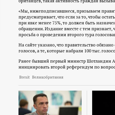
британцев, такая активность граждан вызывае
ц
«Мы, нижеподписавшиеся, призываем правит
предусматривает, что если за то, чтобы остат
и
при явке менее 75%, то должен быть назначе
обращении. Издание вместе с тем признает, 
о
просьба о проведении второго тура голосова
н
На сайте указано, что правительство обязано
голосов, а те, которые набрали 100 тыс. гол
н
Ранее бывший первый министр Шотландии Ал
инициировать второй референдум по вопрос
ы
Brexit
Великобритания
й
п
о