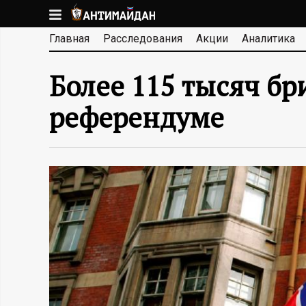
Перейти
к
А
Главная
Расследования
Акции
Аналитика
основному
содержанию
Н
Более 115 тысяч б
Т
референдуме
И
М
А
Й
Д
А