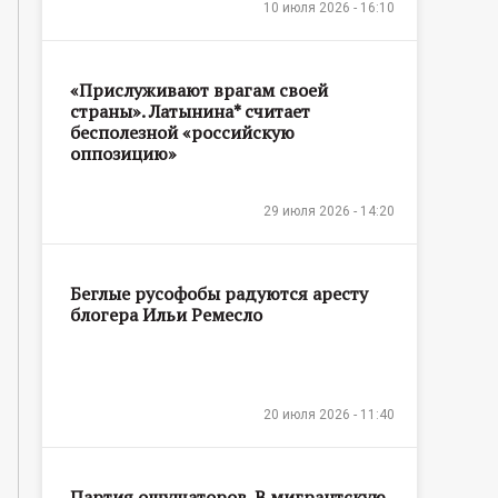
10 июля 2026 - 16:10
«Прислуживают врагам своей
страны». Латынина* считает
бесполезной «российскую
оппозицию»
29 июля 2026 - 14:20
Беглые русофобы радуются аресту
блогера Ильи Ремесло
20 июля 2026 - 11:40
Партия ощущаторов. В мигрантскую