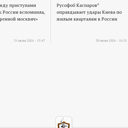
ежду приступами
Русофоб Каспаров*
к России вспомнила,
оправдывает удары Киева по
оренной москвич»
жилым кварталам в России
31 июля 2026 - 13:47
30 июля 2026 - 10:51