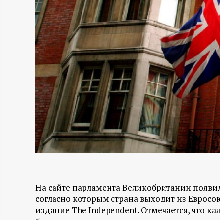
Н
-
и
н
ф
о
р
м
На сайте парламента Великобритании появил
согласно которым страна выходит из Евросоюз
а
издание The Independent. Отмечается, что к