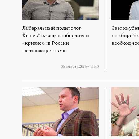
р
т
Либеральный политолог
Светов убе
а
Кынев* назвал сообщения о
по «борьбе
«кризисе» в России
необходиос
л
«хайпожорстовм»
06 августа 2026 - 11:40