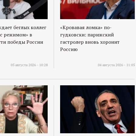
ждает беглых коллег
«Кровавая ломка» по-
 с режимом» в
гудковски: парижский
ти победы России
гастролер вновь хоронит
Россию
05 августа 2026 - 10:28
04 августа 2026 - 11:05