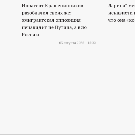
Иноагент Крашенинников
Ларина* м
разоблачил своих же:
ненависти 
эмигрантская оппозиция
что она «к
ненавидит не Путина, а всю
Россию
03 августа 2026 - 15:22